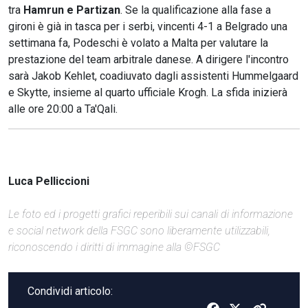
tra
Hamrun e Partizan
. Se la qualificazione alla fase a
gironi è già in tasca per i serbi, vincenti 4-1 a Belgrado una
settimana fa, Podeschi è volato a Malta per valutare la
prestazione del team arbitrale danese. A dirigere l'incontro
sarà Jakob Kehlet, coadiuvato dagli assistenti Hummelgaard
e Skytte, insieme al quarto ufficiale Krogh. La sfida inizierà
alle ore 20:00 a Ta'Qali.
Luca Pelliccioni
Le foto ed i progetti grafici reperibili sui canali di informazione
e social network della FSGC sono liberamente utilizzabili,
riconoscendo i diritti di immagine alla ©FSGC
Condividi articolo: