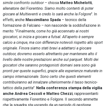
simile confronto outdoor
– chiosa
Matteo Michelotti
,
allenatore del Fiorentino.
Siamo molto contenti di poter
giocare al Multieventi e credo lo sarà anche la Folgore
". In
effetti, anche
Massimiliano Spada
– tecnico della
formazione di Falciano – non nasconde la soddisfazione in
merito: "
Finalmente, come ho già accennato ai nostri
giocatori, si inizia a giocare a futsal. All'aperto è sempre
calcio a cinque, ma con differenze notevoli rispetto allo sport
originale. Finora siamo stati bravi a adattarci a giocare
outdoor, dovremo esserlo altrettanto per mantenere alto il
livello delle nostre prestazioni anche sul parquet. Molti dei
giocatori che saranno protagonisti domani sera sono già
pronti per queste superfici, grazie alle esperienze maturate in
campo internazionale. Sono certo che questi elementi
contribuiranno ad innalzare ulteriormente il tasso tecnico-
tattico della partita
".
Nella conferenza stampa della vigilia
anche Andrea Ceccoli e Matteo Chezzi
, rappresentanti
rispettivamente Fiorentino e Folgore. Il secondo ammette
che la squadra sta uscendo da un periodo di gestione