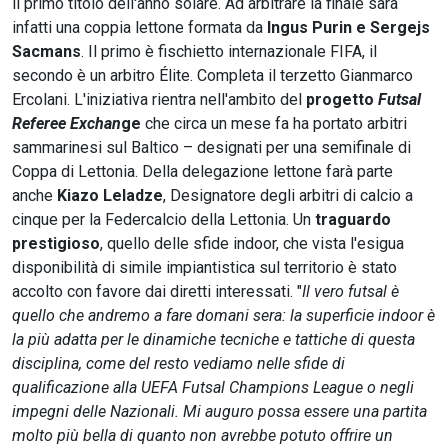
il primo titolo dell'anno solare. Ad arbitrare la finale sarà
infatti una coppia lettone formata da
Ingus Purin e Sergejs
Sacmans
. Il primo è fischietto internazionale FIFA, il
secondo è un arbitro Élite. Completa il terzetto Gianmarco
Ercolani. L'iniziativa rientra nell'ambito del
progetto
Futsal
Referee Exchan
ge
che circa un mese fa ha portato arbitri
sammarinesi sul Baltico – designati per una semifinale di
Coppa di Lettonia. Della delegazione lettone farà parte
anche
Kiazo Leladze
, Designatore degli arbitri di calcio a
cinque per la Federcalcio della Lettonia. Un
traguardo
prestigioso
, quello delle sfide indoor, che vista l'esigua
disponibilità di simile impiantistica sul territorio è stato
accolto con favore dai diretti interessati. "
Il vero futsal è
quello che andremo a fare domani sera: la superficie indoor è
la più adatta per le dinamiche tecniche e tattiche di questa
disciplina, come del resto vediamo nelle sfide di
qualificazione alla UEFA Futsal Champions League o negli
impegni delle Nazionali. Mi auguro possa essere una partita
molto più bella di quanto non avrebbe potuto offrire un