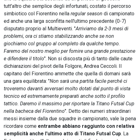
tutt'altro che semplice degli infortunati, costato il percorso
simbiotico col Fiorentino nella
regular season
di campionato
ed anche una larga sconfitta nell'ultimo precedente (0-7)
disputato proprio al Multieventi. "
Arriviamo da 2-3 mesi di
problemi, ora ci stiamo stabilizzando anche se non
giochiamo col gruppo al completo da qualche tempo.
Faremo del nostro meglio per fornire una grande prestazione
e difendere il titolo
". Non si discosta più di tanto dalle caute
dichiarazioni del pivot della Folgore, Andrea Ceccoli. Il
capitano del Fiorentino ammette che quella di domani sarà
una gara equilibrata: "
Non sarà una partita facile perché ci
troveremo davanti avversari molto dotati dal punto di vista
tecnico ed estremamente preparati anche sotto il profilo
tattico. Daremo il massimo per riportare la Titano Futsal Cup
nella bacheca del Fiorentino
". Detto dei numeri straordinari
messi insieme dalla due squadre in campionato, vale la pena
ricordare come
entrambe abbiano raggiunto con relativa
semplicità anche l'ultimo atto di Titano Futsal Cup
. La