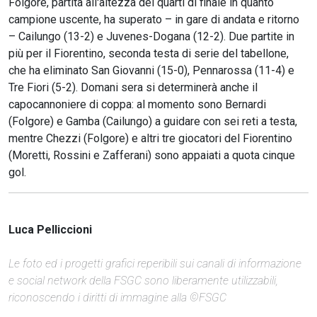
Folgore, partita all'altezza dei quarti di finale in quanto
campione uscente, ha superato – in gare di andata e ritorno
– Cailungo (13-2) e Juvenes-Dogana (12-2). Due partite in
più per il Fiorentino, seconda testa di serie del tabellone,
che ha eliminato San Giovanni (15-0), Pennarossa (11-4) e
Tre Fiori (5-2). Domani sera si determinerà anche il
capocannoniere di coppa: al momento sono Bernardi
(Folgore) e Gamba (Cailungo) a guidare con sei reti a testa,
mentre Chezzi (Folgore) e altri tre giocatori del Fiorentino
(Moretti, Rossini e Zafferani) sono appaiati a quota cinque
gol.
Luca Pelliccioni
Le foto ed i progetti grafici reperibili sui canali di informazione
e social network della FSGC sono liberamente utilizzabili,
riconoscendo i diritti di immagine alla ©FSGC