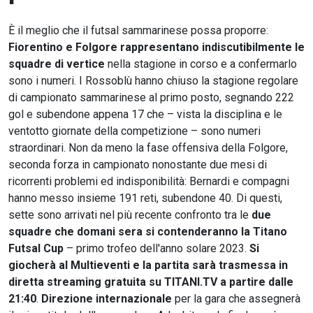
È il meglio che il futsal sammarinese possa proporre:
Fiorentino e Folgore rappresentano indiscutibilmente le
squadre di vertice
nella stagione in corso e a confermarlo
sono i numeri. I Rossoblù hanno chiuso la stagione regolare
di campionato sammarinese al primo posto, segnando 222
gol e subendone appena 17 che – vista la disciplina e le
ventotto giornate della competizione – sono numeri
straordinari. Non da meno la fase offensiva della Folgore,
seconda forza in campionato nonostante due mesi di
ricorrenti problemi ed indisponibilità: Bernardi e compagni
hanno messo insieme 191 reti, subendone 40. Di questi,
sette sono arrivati nel più recente confronto tra le
due
squadre che domani sera si contenderanno la Titano
Futsal Cup
– primo trofeo dell'anno solare 2023.
Si
giocherà al Multieventi e la partita sarà trasmessa in
diretta streaming gratuita su TITANI.TV a partire dalle
21:40
.
Direzione internazionale
per la gara che assegnerà