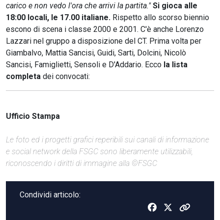
carico e non vedo l'ora che arrivi la partita."
Si gioca alle
18:00 locali, le 17.00 italiane.
Rispetto allo scorso biennio
escono di scena i classe 2000 e 2001. C'è anche Lorenzo
Lazzari nel gruppo a disposizione del CT. Prima volta per
Giambalvo, Mattia Sancisi, Guidi, Sarti, Dolcini, Nicolò
Sancisi, Famiglietti, Sensoli e D'Addario. Ecco
la lista
completa
dei convocati:
Ufficio Stampa
Le foto ed i progetti grafici reperibili sui canali di informazione
e social network della FSGC sono liberamente utilizzabili,
riconoscendo i diritti di immagine alla ©FSGC
Condividi articolo: