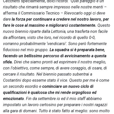
Cecchetti specialmente, dolci ricordi:
"Quel pareggio è un
risultato che rimarrà sempre impresso nelle nostre menti –
afferma il Commissario Tecnico
– Rievocarlo oggi ci deve
dare
la forza per continuare a credere nel nostro lavoro, per
fare le cose al massimo e migliorarci costantemente.
Questo
nuovo biennio riparte dalla Lettonia, una trasferta non facile
da affrontare, visto che loro, nel ricordo di quello 0-0,
vorranno probabilmente ‘vendicarsi'. Sono però fortemente
fiducioso nel mio gruppo.
La squadra si è preparata bene,
facendo un bellissimo percorso di avvicinamento a questa
sfida.
Direi che siamo pronti ad esprimere il nostro meglio,
con l'obiettivo, come sempre, di avere coraggio, di osare, di
cercare il risultato. Nel biennio passato subentrai a
Costantini dopo esserne stato il vice. Questo per me è come
un secondo esordio e
cominciare un nuovo ciclo di
qualificazioni è qualcosa che mi rende orgoglioso ed
emozionato
. Fin da settembre io ed il mio staff abbiamo
impostato un lavoro certosino per preparare i nostri ragazzi
alla gara di domani. Tutto è stato fatto al meglio: sono molto