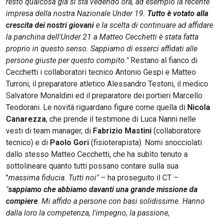
resto qualcosa già si sta vedendo ora, ad esempio la recente
impresa della nostra Nazionale Under 19.
Tutto è votato alla
crescita dei nostri giovani
e la scelta di continuare ad affidare
la panchina dell'Under 21 a Matteo Cecchetti è stata fatta
proprio in questo senso. Sappiamo di esserci affidati alle
persone giuste per questo compito."
Restano al fianco di
Cecchetti i collaboratori tecnico Antonio Gespi e Matteo
Turroni, il preparatore atletico Alessandro Testoni, il medico
Salvatore Monaldini ed il preparatore dei portieri Marcello
Teodorani. Le novità riguardano figure come quella di
Nicola
Canarezza
, che prende il testimone di Luca Nanni nelle
vesti di team manager, di
Fabrizio Mastini
(collaboratore
tecnico) e di
Paolo Gori
(fisioterapista). Nomi snocciolati
dallo stesso Matteo Cecchetti, che ha subìto tenuto a
sottolineare quanto tutti possano contare sulla sua
"
massima fiducia. Tutti noi" –
ha proseguito il CT
–
"
sappiamo che abbiamo davanti una grande missione da
compiere
. Mi affido a persone con basi solidissime. Hanno
dalla loro la competenza, l'impegno, la passione,