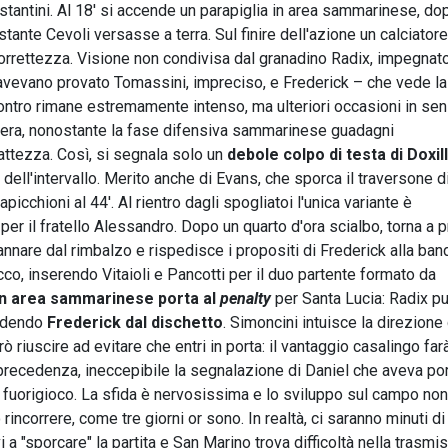
tantini. Al 18' si accende un parapiglia in area sammarinese, do
ante Cevoli versasse a terra. Sul finire dell'azione un calciatore
correttezza. Visione non condivisa dal granadino Radix, impegnat
i avevano provato Tomassini, impreciso, e Frederick – che vede l
contro rimane estremamente intenso, ma ulteriori occasioni in se
lonera, nonostante la fase difensiva sammarinese guadagni
attezza. Così, si segnala solo un
debole colpo di testa di Doxil
 dell'intervallo. Merito anche di Evans, che sporca il traversone d
icchioni al 44'. Al rientro dagli spogliatoi l'unica variante è
er il fratello Alessandro. Dopo un quarto d'ora scialbo, torna a p
nnare dal rimbalzo e rispedisce i propositi di Frederick alla band
co, inserendo Vitaioli e Pancotti per il duo partente formato da
in area sammarinese porta al
penalty
per Santa Lucia: Radix p
pedendo
Frederick dal dischetto
. Simoncini intuisce la direzione
 riuscire ad evitare che entri in porta: il vantaggio casalingo far
 precedenza, ineccepibile la segnalazione di Daniel che aveva po
to fuorigioco. La sfida è nervosissima e lo sviluppo sul campo non
 rincorrere, come tre giorni or sono. In realtà, ci saranno minuti d
i a "sporcare" la partita e San Marino trova difficoltà nella trasmi