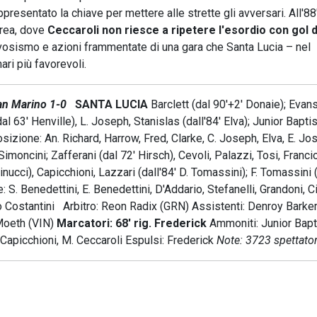
resentato la chiave per mettere alle strette gli avversari. All'88
 area, dove
Ceccaroli non riesce a ripetere l'esordio con gol d
 nervosismo e azioni frammentate di una gara che Santa Lucia – nel
nari più favorevoli.
an Marino 1-0
SANTA LUCIA
Barclett (dal 90'+2' Donaie); Evans
al 63' Henville), L. Joseph, Stanislas (dall'84' Elva); Junior Baptis
sizione: An. Richard, Harrow, Fred, Clarke, C. Joseph, Elva, E. Jo
Simoncini; Zafferani (dal 72' Hirsch), Cevoli, Palazzi, Tosi, Franci
olinucci), Capicchioni, Lazzari (dall'84' D. Tomassini); F. Tomassini 
e: S. Benedettini, E. Benedettini, D'Addario, Stefanelli, Grandoni, Ci
io Costantini Arbitro: Reon Radix (GRN) Assistenti: Denroy Barker
 Moeth (VIN)
Marcatori: 68' rig. Frederick
Ammoniti: Junior Bapt
, Capicchioni, M. Ceccaroli Espulsi: Frederick
Note: 3723 spettator