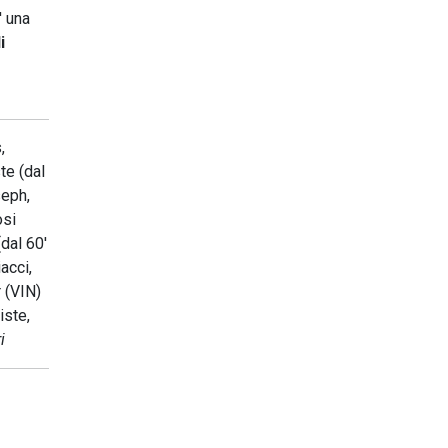
' una
i
,
te (dal
seph,
osi
(dal 60'
acci,
 (VIN)
iste,
i