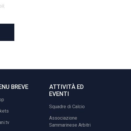
li,
ENU BREVE
ATTIVITÀ ED
EVENTI
op
Squadre di Calcio
ckets
Associazione
ani.tv
Sammarinese Arbitri