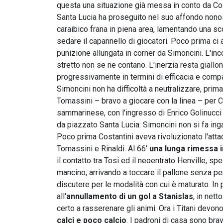
questa una situazione già messa in conto da Cos
Santa Lucia ha proseguito nel suo affondo nonost
caraibico frana in piena area, lamentando una s
sedare il capannello di giocatori. Poco prima c
punizione allungata in corner da Simoncini. L'in
stretto non se ne contano. L'inerzia resta gial
progressivamente in termini di efficacia e comp
Simoncini non ha difficoltà a neutralizzare, prima
Tomassini – bravo a giocare con la linea – per Cap
sammarinese, con l'ingresso di Enrico Golinucci p
da piazzato Santa Lucia: Simoncini non si fa inga
Poco prima Costantini aveva rivoluzionato l'attac
Tomassini e Rinaldi. Al 66'
una lunga rimessa 
il contatto tra Tosi ed il neoentrato Henville, s
mancino, arrivando a toccare il pallone senza però
discutere per le modalità con cui è maturato. In
all'
annullamento di un gol a Stanislas
, in net
certo a rasserenare gli animi. Ora i Titani devono
calci e poco calcio
. I padroni di casa sono brav