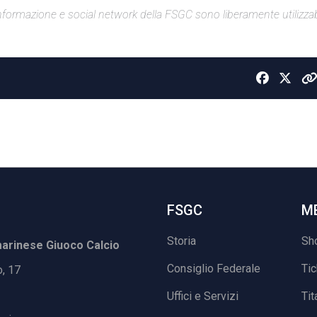
di informazione e social network della FSGC sono liberamente utilizzabi
FSGC
M
Storia
Sh
rinese Giuoco Calcio
Consiglio Federale
Ti
o, 17
Uffici e Servizi
Tit