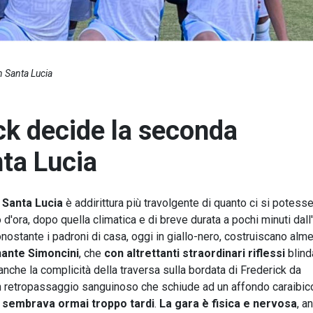
n Santa Lucia
ick decide la seconda
ta Lucia
i Santa Lucia
è addirittura più travolgente di quanto ci si potess
'ora, dopo quella climatica e di breve durata a pochi minuti dall'
Nonostante i padroni di casa, oggi in giallo-nero, costruiscano alm
ante Simoncini
, che
con altrettanti straordinari riflessi
blind
anche la complicità della traversa sulla bordata di Frederick da
 retropassaggio sanguinoso che schiude ad un affondo caraibic
o sembrava ormai troppo tardi
.
La gara è fisica e nervosa
, a