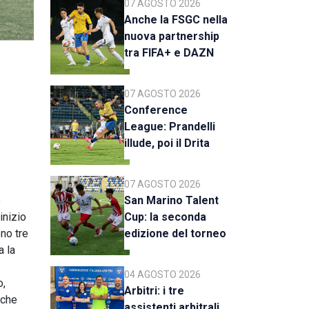
07 AGOSTO 2026
Anche la FSGC nella
nuova partnership
tra FIFA+ e DAZN
07 AGOSTO 2026
Conference
League: Prandelli
illude, poi il Drita
esce alla distanza
07 AGOSTO 2026
e
San Marino Talent
inizio
Cup: la seconda
eno tre
edizione del torneo
a la
al via il 18 agosto
04 AGOSTO 2026
o,
Arbitri: i tre
nche
assistenti arbitrali