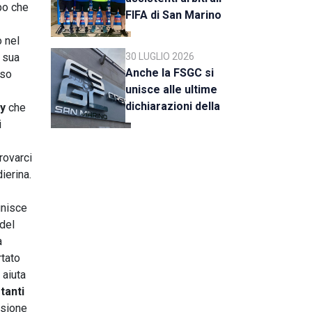
po che
FIFA di San Marino
al raduno della CAN
o nel
C
a sua
30 LUGLIO 2026
Anche la FSGC si
nso
unisce alle ultime
dichiarazioni della
ly
che
UEFA
i
rovarci
ierina.
unisce
 del
à
rtato
 aiuta
i
tanti
ssione