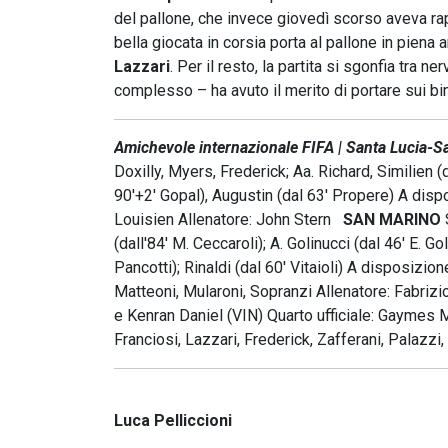
del pallone, che invece giovedì scorso aveva rapp
bella giocata in corsia porta al pallone in piena
Lazzari
. Per il resto, la partita si sgonfia tra
complesso – ha avuto il merito di portare sui bi
Amichevole internazionale FIFA | Santa Lucia-S
Doxilly, Myers, Frederick; Aa. Richard, Similien (d
90'+2' Gopal), Augustin (dal 63' Propere) A dispo
Louisien Allenatore: John Stern
SAN MARINO
(dall'84' M. Ceccaroli); A. Golinucci (dal 46' E. G
Pancotti); Rinaldi (dal 60' Vitaioli) A disposizion
Matteoni, Mularoni, Sopranzi Allenatore: Fabriz
e Kenran Daniel (VIN) Quarto ufficiale: Gaymes
Franciosi, Lazzari, Frederick, Zafferani, Palazzi
Luca Pelliccioni