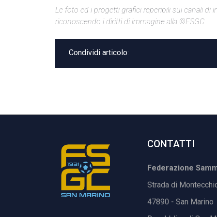
Le foto ed i progetti grafici reperibili sui canali 
riconoscendo i diritti di immagine alla ©FSGC
Condividi articolo:
CONTATTI
Federazione Samma
Strada di Montecchi
47890 - San Marino