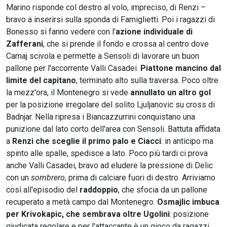
Marino risponde col destro al volo, impreciso, di Renzi –
bravo a inserirsi sulla sponda di Famiglietti. Poi i ragazzi di
Bonesso si fanno vedere con l'
azione individuale di
Zafferani
, che si prende il fondo e crossa al centro dove
Camaj scivola e permette a Sensoli di lavorare un buon
pallone per l'accorrente Valli Casadei.
Piattone mancino dal
limite del capitano
, terminato alto sulla traversa. Poco oltre
la mezz'ora, il Montenegro si vede
annullato un altro gol
per la posizione irregolare del solito Ljuljanovic su cross di
Badnjar. Nella ripresa i Biancazzurrini conquistano una
punizione dal lato corto dell'area con Sensoli. Battuta affidata
a
Renzi che sceglie il primo palo e Ciacci
: in anticipo ma
spinto alle spalle, spedisce a lato. Poco più tardi ci prova
anche Valli Casadei, bravo ad eludere la pressione di Delic
con un
sombrero
, prima di calciare fuori di destro. Arriviamo
così all'episodio del
raddoppio
, che sfocia da un pallone
recuperato a metà campo dal Montenegro.
Osmajlic imbuca
per Krivokapic, che sembrava oltre Ugolini
: posizione
giudicata regolare e per l'attaccante è un gioco da ragazzi