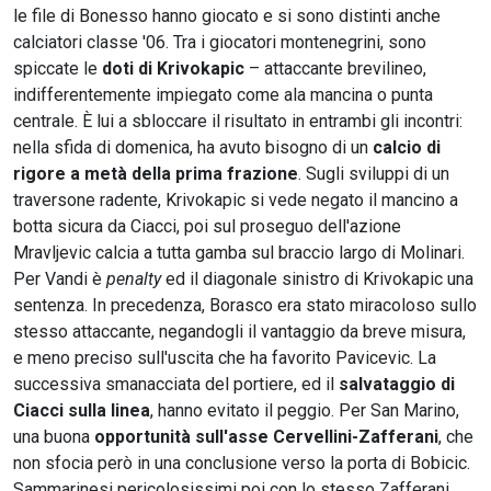
le file di Bonesso hanno giocato e si sono distinti anche
calciatori classe '06. Tra i giocatori montenegrini, sono
spiccate le
doti di Krivokapic
– attaccante brevilineo,
indifferentemente impiegato come ala mancina o punta
centrale. È lui a sbloccare il risultato in entrambi gli incontri:
nella sfida di domenica, ha avuto bisogno di un
calcio di
rigore a metà della prima frazione
. Sugli sviluppi di un
traversone radente, Krivokapic si vede negato il mancino a
botta sicura da Ciacci, poi sul proseguo dell'azione
Mravljevic calcia a tutta gamba sul braccio largo di Molinari.
Per Vandi è
penalty
ed il diagonale sinistro di Krivokapic una
sentenza. In precedenza, Borasco era stato miracoloso sullo
stesso attaccante, negandogli il vantaggio da breve misura,
e meno preciso sull'uscita che ha favorito Pavicevic. La
successiva smanacciata del portiere, ed il
salvataggio di
Ciacci sulla linea
, hanno evitato il peggio. Per San Marino,
una buona
opportunità sull'asse Cervellini-Zafferani
, che
non sfocia però in una conclusione verso la porta di Bobicic.
Sammarinesi pericolosissimi poi con lo stesso Zafferani,