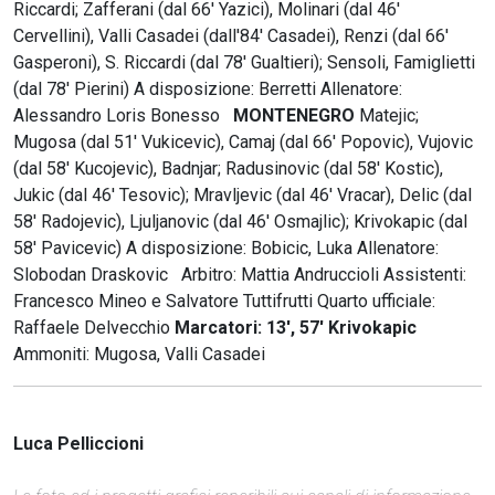
Riccardi; Zafferani (dal 66' Yazici), Molinari (dal 46'
Cervellini), Valli Casadei (dall'84' Casadei), Renzi (dal 66'
Gasperoni), S. Riccardi (dal 78' Gualtieri); Sensoli, Famiglietti
(dal 78' Pierini) A disposizione: Berretti Allenatore:
Alessandro Loris Bonesso
MONTENEGRO
Matejic;
Mugosa (dal 51' Vukicevic), Camaj (dal 66' Popovic), Vujovic
(dal 58' Kucojevic), Badnjar; Radusinovic (dal 58' Kostic),
Jukic (dal 46' Tesovic); Mravljevic (dal 46' Vracar), Delic (dal
58' Radojevic), Ljuljanovic (dal 46' Osmajlic); Krivokapic (dal
58' Pavicevic) A disposizione: Bobicic, Luka Allenatore:
Slobodan Draskovic Arbitro: Mattia Andruccioli Assistenti:
Francesco Mineo e Salvatore Tuttifrutti Quarto ufficiale:
Raffaele Delvecchio
Marcatori: 13', 57' Krivokapic
Ammoniti: Mugosa, Valli Casadei
Luca Pelliccioni