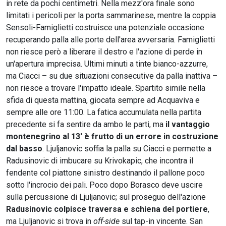
in rete da pochi centimetri. Nella mezz'ora finale sono
limitati i pericoli per la porta sammarinese, mentre la coppia
Sensoli-Famiglietti costruisce una potenziale occasione
recuperando palla alle porte dell'area avversaria. Famiglietti
non riesce però a liberare il destro e l'azione di perde in
un'apertura imprecisa. Ultimi minuti a tinte bianco-azzurre,
ma Ciacci – su due situazioni consecutive da palla inattiva –
non riesce a trovare l'impatto ideale. Spartito simile nella
sfida di questa mattina, giocata sempre ad Acquaviva e
sempre alle ore 11:00. La fatica accumulata nella partita
precedente si fa sentire da ambo le parti, ma
il vantaggio
montenegrino al 13' è frutto di un errore in costruzione
dal basso
. Ljuljanovic soffia la palla su Ciacci e permette a
Radusinovic di imbucare su Krivokapic, che incontra il
fendente col piattone sinistro destinando il pallone poco
sotto l'incrocio dei pali. Poco dopo Borasco deve uscire
sulla percussione di Ljuljanovic; sul proseguo dell'azione
Radusinovic colpisce traversa e schiena del portiere
,
ma Ljuljanovic si trova in
off-side
sul tap-in vincente. San