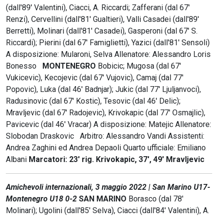
(dall'89' Valentini), Ciacci, A. Riccardi; Zafferani (dal 67'
Renzi), Cervellini (dall'81' Gualtieri), Valli Casadei (dall'89'
Berretti), Molinari (dall'81' Casadei), Gasperoni (dal 67' S.
Riccardi); Pierini (dal 67' Famiglietti), Yazici (dall'81' Sensoli)
A disposizione: Mularoni, Selva Allenatore: Alessandro Loris
Bonesso
MONTENEGRO
Bobicic; Mugosa (dal 67'
Vukicevic), Kecojevic (dal 67' Vujovic), Camaj (dal 77'
Popovic), Luka (dal 46' Badnjar); Jukic (dal 77' Ljuljanvoci),
Radusinovic (dal 67' Kostic), Tesovic (dal 46' Delic);
Mravljevic (dal 67' Radojevic), Krivokapic (dal 77' Osmajlic),
Pavicevic (dal 46' Vracar) A disposizione: Matejic Allenatore:
Slobodan Draskovic Arbitro: Alessandro Vandi Assistenti:
Andrea Zaghini ed Andrea Depaoli Quarto ufficiale: Emiliano
Albani
Marcatori: 23' rig. Krivokapic, 37', 49' Mravljevic
Amichevoli internazionali, 3 maggio 2022 | San Marino U17-
Montenegro U18 0-2
SAN MARINO
Borasco (dal 78'
Molinari); Ugolini (dall'85' Selva), Ciacci (dall'84' Valentini), A.