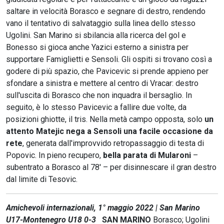
saltare in velocità Borasco e segnare di destro, rendendo
vano il tentativo di salvataggio sulla linea dello stesso
Ugolini. San Marino si sbilancia alla ricerca del gol e
Bonesso si gioca anche Yazici esterno a sinistra per
supportare Famiglietti e Sensoli. Gli ospiti si trovano così a
godere di più spazio, che Pavicevic si prende appieno per
sfondare a sinistra e mettere al centro di Vracar: destro
sull'uscita di Borasco che non inquadra il bersaglio. In
seguito, è lo stesso Pavicevic a fallire due volte, da
posizioni ghiotte, il tris. Nella metà campo opposta, solo
un
attento Matejic nega a Sensoli una facile occasione da
rete
, generata dall'improvvido retropassaggio di testa di
Popovic. In pieno recupero,
bella parata di Mularoni
–
subentrato a Borasco al 78' – per disinnescare il gran destro
dal limite di Tesovic.
Amichevoli internazionali, 1° maggio 2022 | San Marino
U17-Montenegro U18 0-3
SAN MARINO
Borasco; Ugolini