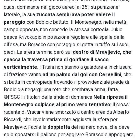
quasi dominante nel gioco aereo: al 25', su punizione
laterale, la sua
zuccata sembrava poter valere il
pareggio
con Bobicic battuto. Il Montenegro, nella metà
campo opposta, non concede la stessa cortesia. Jukic
pesca Krivokapic in posizione regolare alle spalle della
difesa, ma Borasco con coraggio si getta in tuffo sui suoi
piedi. La sfera termina però sul
destro di Mravljevic, che
spacca la traversa prima di gonfiare il sacco
verticalmente
. I Titani non stanno a guardare e in chiusura
di frazione vanno
ad un palmo dal gol con Cervellini
, che
si butta in contropiede trovando il provvidenziale piede di
Bobicic a negargli una rete che sembrava ormai fatta.
©FSGC | i titolari della sfida di domenica
Nella ripresa il
Montenegro colpisce al primo vero tentativo
: il cross
radente di Vracar viene smorzato a centro area da Alberto
Riccardi, che involontariamente aggiusta la sfera per
Mravljevic. Facile la
doppietta
del numero nove, che deve
solo spostarsi il pallone per aggirare Borasco e appoggiare