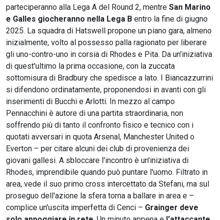
parteciperanno alla Lega A del Round 2, mentre
San Marino
e Galles giocheranno nella Lega B
entro la fine di giugno
2025. La squadra di Hatswell propone un piano gara, almeno
inizialmente, volto al possesso palla ragionato per liberare
gli uno-contro-uno in corsia di Rhodes e Pita. Da un'iniziativa
di quest'ultimo la prima occasione, con la zuccata
sottomisura di Bradbury che spedisce a lato. I Biancazzurrini
si difendono ordinatamente, proponendosi in avanti con gli
inserimenti di Bucchi e Arlotti. In mezzo al campo
Pennacchini è autore di una partita straordinaria, non
soffrendo più di tanto il confronto fisico e tecnico con i
quotati avversari in quota Arsenal, Manchester United o
Everton – per citare alcuni dei club di provenienza dei
giovani gallesi. A sbloccare l'incontro è un'iniziativa di
Rhodes, imprendibile quando può puntare l'uomo. Filtrato in
area, vede il suo primo cross intercettato da Stefani, ma sul
proseguo dell'azione la sfera torna a ballare in area e –
complice un'uscita imperfetta di Cenci –
Grainger deve
solo appoggiare in rete
. Un minuto appena e
l'attaccante