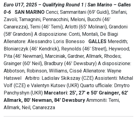
Euro U17, 2025 – Qualifying Round 1 | San Marino – Galles
0-6
SAN MARINO
Cenci; Sammaritani (69' Guidi), Stefani,
Zavoli; Tamagnini, Pennacchini, Meloni, Bucchi (46'
Canarezza), Terni (46' Terni); Arlotti (65' Molinari), Grandoni
(58' Grandoni) A disposizione: Conti, Montali, De Biagi
Allenatore: Alessandro Loris Bonesso
GALLES
Meredith;
Bloniarczyk (46' Kendrick), Reynolds (46' Street), Heywood;
Pita (46' Newman), Marciniak, Gardner, Allmark, Rhodes;
Grainger (60' Neil), Bradbury (46' Dewsbury) A disposizione:
Abbotson, Robinson, Williams, Cissé Allenatore: Wayne
Hatswel Arbitro: Ladislav Skikszay (CZE) Assistenti: Michal
Volf (CZE) e Valentyn Kutsev (UKR) Quarto ufficiale: Dmytro
Panchyshyn (UKR)
Marcatori: 25', 27' e 50' Grainger, 62'
Allmark, 80' Newman, 84' Dewsbury
Ammoniti: Terni,
Allmark, Neil, Canarezza