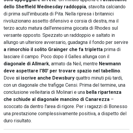
dello Sheffield Wednesday raddoppia
, stavolta calciando
di prima sull'imbucata di Pita. Nella ripresa i britannici
rivoluzionano assetto difensivo e corsia di destra, ma il
terzo acuto matura dall'ennesima giocata di Rhodes sul
versante opposto. Spezzato un raddoppio e saltato in
allungo un ulteriore avversario, guadagna il fondo per servire
a rimorchio il solito Grainger che fa tripletta
prima di
lasciare il campo. Poco dopo il Galles allunga con il
diagonale di Allmark
, armato da Neil, mentre
Newmann
deve aspettare l'80' per trovare spazio nel tabellino
.
Dove
si iscrive anche Dewsbury
quattro minuti più tardi,
con un diagonale che trafigge Censi. Prima del termine, una
conclusione velleitaria di Molinari e una
bella ripartenza
che schiude al diagonale mancino di Canarezza
–
scoccato da dentro l'area di rigore. Per i ragazzi di Bonesso
una prestazione complessivamente positiva, a dispetto del
duro risultato.