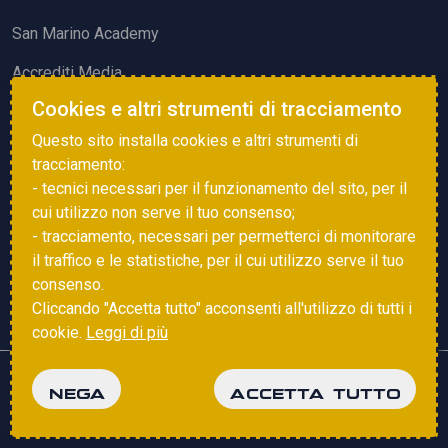
San Marino Academy
Accrediti Media
Cookies e altri strumenti di tracciamento
ATTIVITÀ ED EVENTI
Questo sito installa cookies e altri strumenti di
Squadre di Calcio
tracciamento:
- tecnici necessari per il funzionamento del sito, per il
Associazione Sammarinese Arbitri
cui utilizzo non serve il tuo consenso;
Vota gol e parata
- tracciamento, necessari per permetterci di monitorare
il traffico e le statistiche, per il cui utilizzo serve il tuo
Eventi
consenso.
Cliccando "Accetta tutto" acconsenti all'utilizzo di tutti i
cookie.
Leggi di più
Copyright © 2025 FSGC. Tutti i diritti riservati
NEGA
ACCETTA TUTTO
Privacy Policy
Cookie Policy
powered by
Studio99