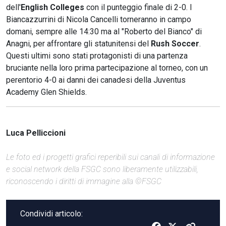
dell'
English Colleges
con il punteggio finale di 2-0. I
Biancazzurrini di Nicola Cancelli torneranno in campo
domani, sempre alle 14:30 ma al "Roberto del Bianco" di
Anagni, per affrontare gli statunitensi del
Rush Soccer
.
Questi ultimi sono stati protagonisti di una partenza
bruciante nella loro prima partecipazione al torneo, con un
perentorio 4-0 ai danni dei canadesi della Juventus
Academy Glen Shields.
Luca Pelliccioni
Le foto ed i progetti grafici reperibili sui canali di informazione
e social network della FSGC sono liberamente utilizzabili,
riconoscendo i diritti di immagine alla ©FSGC
Condividi articolo: