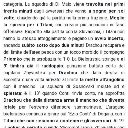
categoria. La squadra di Di Maio viene
travolta nei primi
trenta minuti
dagli avversari che vanno
a segno per sei
volte
, chiudendo già la partita nella prima frazione.
Meglio
la ripresa per i Titani
, che creano più occasioni in fase
offensiva. Rispetto alla partita con la Slovacchia, i Titani non
hanno lo stesso atteggiamento e pagano un
avvio incerto,
andando
subito sotto dopo due minuti
: Drachou recupera e
dal limite dell’area pesca con un tocco morbido il compagno
Priemko
che in acrobazia fa 1-0. La Bielorussia spinge e
al
9’ timbra già il raddoppio
: punizione battuta corta dal
capitano Zhyvushka per
Drachou
che dalla destra si
accentra e una volta arrivato al limite
la mette all’angolino
con il mancino. La squadra di Sosnovski insiste ed è
spietata
: è il 13’ quando Conti rinvia corto, ne approfitta
Drachou che dalla distanza arma il mancino che diventa
letale
per l’estremo difensore sammarinese. L’uragano
bielorusso continua a girare sul “Ezio Conti” di Dogana, con
i
Titani che non riescono a contenere gli avversari
. Al 19’
il
poker è servito
quando Sheremet lancia Zhyvushka che