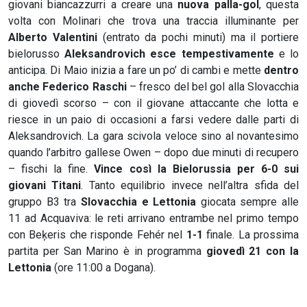
giovani biancazzurri a creare una
nuova palla-gol
, questa
volta con Molinari che trova una traccia illuminante per
Alberto Valentini
(entrato da pochi minuti) ma il portiere
bielorusso
Aleksandrovich esce tempestivamente
e lo
anticipa. Di Maio inizia a fare un po’ di cambi e mette
dentro
anche Federico Raschi
– fresco del bel gol alla Slovacchia
di giovedì scorso – con il giovane attaccante che lotta e
riesce in un paio di occasioni a farsi vedere dalle parti di
Aleksandrovich. La gara scivola veloce sino al novantesimo
quando l’arbitro gallese Owen – dopo due minuti di recupero
– fischi la fine.
Vince così la Bielorussia per 6-0 sui
giovani Titani
. Tanto equilibrio invece nell’altra sfida del
gruppo B3 tra
Slovacchia e Lettonia
giocata sempre alle
11 ad Acquaviva: le reti arrivano entrambe nel primo tempo
con Beķeris che risponde Fehér nel
1-1
finale. La prossima
partita per San Marino è in programma
giovedì 21 con la
Lettonia
(ore 11:00 a Dogana).