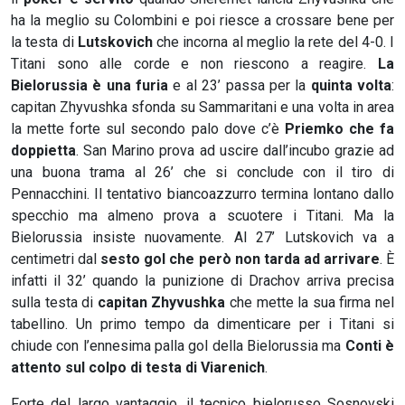
ha la meglio su Colombini e poi riesce a crossare bene per
la testa di
Lutskovich
che incorna al meglio la rete del 4-0. I
Titani sono alle corde e non riescono a reagire.
La
Bielorussia è una furia
e al 23’ passa per la
quinta volta
:
capitan Zhyvushka sfonda su Sammaritani e una volta in area
la mette forte sul secondo palo dove c’è
Priemko che fa
doppietta
. San Marino prova ad uscire dall’incubo grazie ad
una buona trama al 26’ che si conclude con il tiro di
Pennacchini. Il tentativo biancoazzurro termina lontano dallo
specchio ma almeno prova a scuotere i Titani. Ma la
Bielorussia insiste nuovamente. Al 27’ Lutskovich va a
centimetri dal
sesto gol che però non tarda ad arrivare
. È
infatti il 32’ quando la punizione di Drachov arriva precisa
sulla testa di
capitan Zhyvushka
che mette la sua firma nel
tabellino. Un primo tempo da dimenticare per i Titani si
chiude con l’ennesima palla gol della Bielorussia ma
Conti è
attento sul colpo di testa di Viarenich
.
Forte del largo vantaggio, il tecnico bielorusso Sosnovski