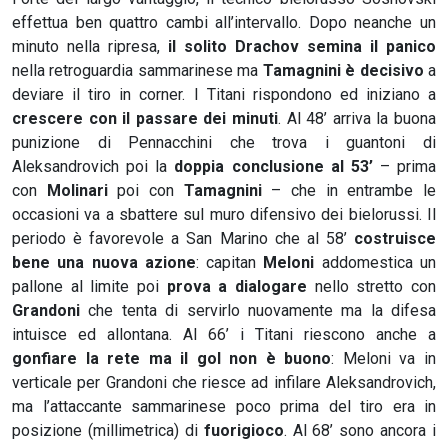
effettua ben quattro cambi all’intervallo. Dopo neanche un
minuto nella ripresa,
il solito Drachov semina il panico
nella retroguardia sammarinese ma
Tamagnini è decisivo
a
deviare il tiro in corner. I Titani rispondono ed iniziano a
crescere con il passare dei minuti
. Al 48’ arriva la buona
punizione di Pennacchini che trova i guantoni di
Aleksandrovich poi la
doppia conclusione al 53’
– prima
con
Molinari
poi con
Tamagnini
– che in entrambe le
occasioni va a sbattere sul muro difensivo dei bielorussi. Il
periodo è favorevole a San Marino che al 58’
costruisce
bene una nuova azione
: capitan
Meloni
addomestica un
pallone al limite poi
prova a dialogare
nello stretto con
Grandoni
che tenta di servirlo nuovamente ma la difesa
intuisce ed allontana. Al 66’ i Titani riescono anche a
gonfiare la rete ma il gol non è buono
: Meloni va in
verticale per Grandoni che riesce ad infilare Aleksandrovich,
ma l’attaccante sammarinese poco prima del tiro era in
posizione (millimetrica) di
fuorigioco
. Al 68’ sono ancora i