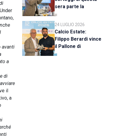
di
sera parte la
'Under
stagione 2026-27
ontano,
anche
24 LUGLIO 2026
Calcio Estate:
l
Filippo Berardi vince
il Pallone di
o avanti
Cristallo, al Tre Fiori
a
Panchina d’Oro e
ato a
Trofeo Koppe
e di
 avviare
ve il
ivo, a
o
ei
perché
enti