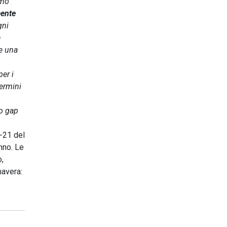
imo
mente
gni
à
re una
per i
termini
ro gap
-21 del
nno. Le
o,
mavera: