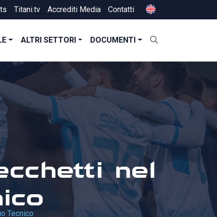
ts
Titani.tv
Accrediti Media
Contatti
LE
ALTRI SETTORI
DOCUMENTI
cchetti nel
ico
io Tecnico