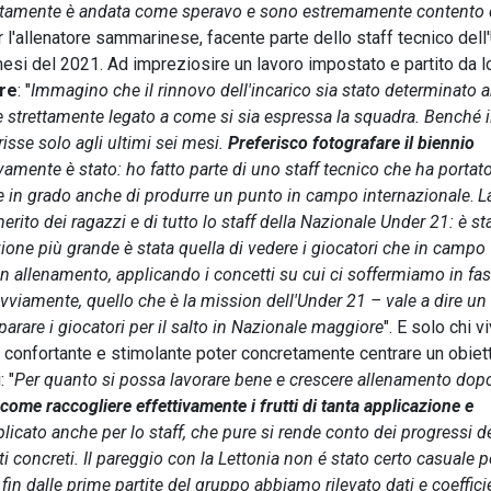
tamente è andata come speravo e sono estremamente contento 
l'allenatore sammarinese, facente parte dello staff tecnico dell
 mesi del 2021. Ad impreziosire un lavoro impostato e partito da l
ore
: "
Immagino che il rinnovo dell'incarico sia stato determinato 
e strettamente legato a come si sia espressa la squadra. Benché i
erisse solo agli ultimi sei mesi.
Preferisco fotografare il biennio
ivamente è stato: ho fatto parte di uno staff tecnico che ha portat
 in grado anche di produrre un punto in campo internazionale
.
L
erito dei ragazzi e di tutto lo staff della Nazionale Under 21: è st
azione più grande è stata quella di vedere i giocatori che in campo
in allenamento, applicando i concetti su cui ci soffermiamo in fas
vviamente, quello che è la mission dell'Under 21 – vale a dire un
arare i giocatori per il salto in Nazionale maggiore
". E solo chi vi
confortante e stimolante poter concretamente centrare un obiett
: "
Per quanto si possa lavorare bene e crescere allenamento dop
 come raccogliere effettivamente i frutti di tanta applicazione e
icato anche per lo staff, che pure si rende conto dei progressi d
ati concreti. Il pareggio con la Lettonia non é stato certo casuale 
: fin dalle prime partite del gruppo abbiamo rilevato dati e coeffici