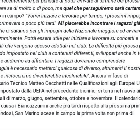
recentemente per pensare di poter arrivare al termine del pross
ere se di molto o di poco, ma
quel che perseguiremo sarà certa
ro in campo? "
Vorrei iniziare a lavorare per tempo, i prossimi impe
primavera o poco più tardi.
Mi piacerebbe incontrare i ragazzi gi
che ci saranno per gli impegni della Nazionale maggiore ed avvia
imminente. Potrà essere utile per iniziare a lavorare su concetti e
elli che vengono spesso adottati nel club. La difficoltà più grossa 
do impostato nel club a contenuti differenti, sviluppati anche in 
 che andremo ad affrontare. I ragazzi dovranno comprendere
a è necessario metterci qualcosa di diverso, altrimenti il nost
 che incroceremo diventerebbe incolmabile
". Ancora in fase di
rio Tecnico Matteo Cecchetti nelle Qualificazioni agli Europei U
impostato dalla UEFA nel precedente biennio, si terrà nel nuovo a
nali di marzo, giugno, settembre, ottobre e novembre. Il calendari
ausa i Biancazzurrini anche più tardi rispetto alla prossima pri
ndosi, San Marino scese in campo la prima volta non prima di