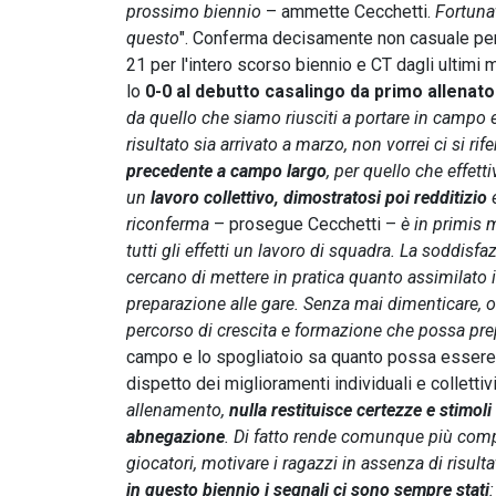
prossimo biennio
– ammette Cecchetti.
Fortuna
questo
". Conferma decisamente non casuale per 
21 per l'intero scorso biennio e CT dagli ultimi
lo
0-0 al debutto casalingo da primo allenat
da quello che siamo riusciti a portare in campo 
risultato sia arrivato a marzo, non vorrei ci si rif
precedente a campo largo
, per quello che effett
un
lavoro collettivo, dimostratosi poi redditizio
e
riconferma
– prosegue Cecchetti –
è in primis m
tutti gli effetti un lavoro di squadra. La soddisf
cercano di mettere in pratica quanto assimilato 
preparazione alle gare. Senza mai dimenticare, o
percorso di crescita e formazione che possa prep
campo e lo spogliatoio sa quanto possa essere 
dispetto dei miglioramenti individuali e collettivi
allenamento,
nulla restituisce certezze e stimoli
abnegazione
. Di fatto rende comunque più compl
giocatori, motivare i ragazzi in assenza di risult
in questo biennio i segnali ci sono sempre stati