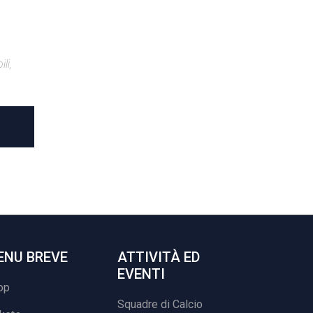
li,
ENU BREVE
ATTIVITÀ ED
EVENTI
op
Squadre di Calcio