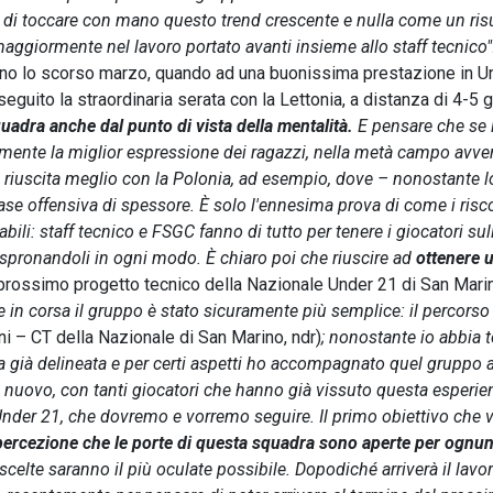
o di toccare con mano questo trend crescente e nulla come un ris
aggiormente nel lavoro portato avanti insieme allo staff tecnico"
eno lo scorso marzo, quando ad una buonissima prestazione in U
seguito la straordinaria serata con la Lettonia, a distanza di 4-5 g
uadra anche dal punto di vista della mentalità.
E pensare che se 
lmente la miglior espressione dei ragazzi, nella metà campo avve
 riuscita meglio con la Polonia, ad esempio, dove – nonostante l
e offensiva di spessore. È solo l'ennesima prova di come i risco
sabili: staff tecnico e FSGC fanno di tutto per tenere i giocatori sul
 spronandoli in ogni modo. È chiaro poi che riuscire ad
ottenere 
l prossimo progetto tecnico della Nazionale Under 21 di San Mari
 in corsa il gruppo è stato sicuramente più semplice: il percorso
ni – CT della Nazionale di San Marino, ndr)
; nonostante io abbia 
ra già delineata e per certi aspetti ho accompagnato quel gruppo 
to nuovo, con tanti giocatori che hanno già vissuto questa esperie
 Under 21, che dovremo e vorremo seguire. Il primo obiettivo che 
la percezione che le porte di questa squadra sono aperte per ognun
e scelte saranno il più oculate possibile. Dopodiché arriverà il lavo