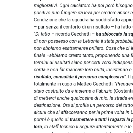
migliorativi. Ogni calciatore ha poi però bisogn
positivo può fungere da leva per credere ancor m
Condizione che la squadra ha soddisfatto appi
– pur senza il conforto di un risultato – ha fatto 
"
Di fatto
– ricorda Cecchetti –
ha sbloccato la sq
di non possesso con la Lettonia è stata probabi
non abbiamo esattamente brillato. Cosa che ci è
finale –abbiamo creato tanto, proponendo una fas
termini di risultati siano per certi versi indispen
corda e non far mancare loro nulla, insistendo e
risultato, consolida il percorso complessivo
". I
totalmente in capo a Matteo Cecchetti: "
Prendere
stato costruito da e insieme a Fabrizio
(Costanti
di metterci anche qualcosina di mio, la strada e
destinazione. Ora si profila un percorso del tut
alcuni che si affacceranno per la prima volta in
pormi è quello di
trasmettere a tutti i ragazzi 
loro
, lo staff tecnico li seguirà attentamente e l