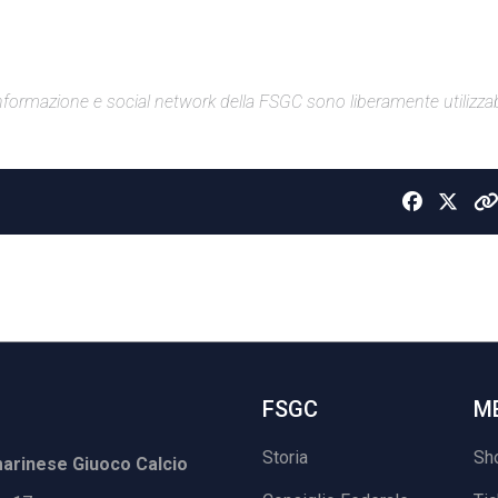
di informazione e social network della FSGC sono liberamente utilizzabi
FSGC
M
Storia
Sh
rinese Giuoco Calcio