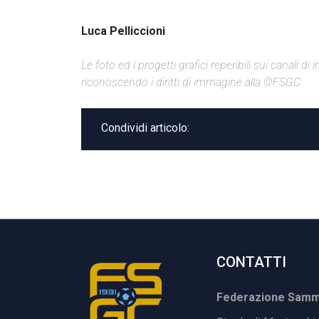
Luca Pelliccioni
Le foto ed i progetti grafici reperibili sui canali 
riconoscendo i diritti di immagine alla ©FSGC
Condividi articolo:
CONTATTI
Federazione Samma