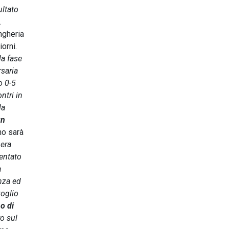
ultato
.
ngheria
iorni.
la fase
rsaria
o 0-5
ntri in
la
un
no sarà
 era
tentato
a
nza ed
voglio
o di
ro sul