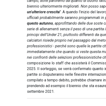
campo, dove partiremo da quanto di buono fatto 
biennio ulteriormente migliorati. Non posso sap
un'ulteriore crescita
". A quando l'inizio del lavo
ufficiali probabilmente saranno programmati in 
questo autunno
, approfittando delle due soste 
serie di allenamenti senza il peso di una partita 
principi dell'Under 21, piuttosto differenti da qu
calciatori risiede proprio nel passaggio dal meto
professionistici - perché sono quelle le partite
immediatamente che quando si veste questa magli
nei confronti delle selezioni professionistiche
composizione lo staff che assisterà il Commissa
2025. Il sorteggio, se verrà confermato quanto 
partite si disputeranno nelle finestre internazio
compilato a tempo debito, potrebbe chiamare in c
prendendo ad esempio il biennio che sta esaure
settembre 2021.