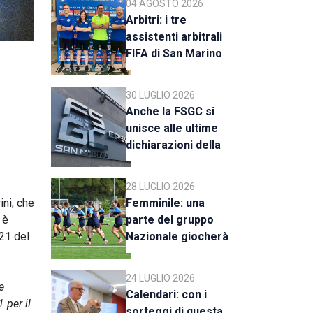
04 AGOSTO 2026
Arbitri: i tre
assistenti arbitrali
FIFA di San Marino
al raduno della CAN
C
30 LUGLIO 2026
Anche la FSGC si
unisce alle ultime
dichiarazioni della
UEFA
28 LUGLIO 2026
ini, che
Femminile: una
 è
parte del gruppo
U21 del
Nazionale giocherà
a Rimini
24 LUGLIO 2026
e
Calendari: con i
 per il
sorteggi di questa