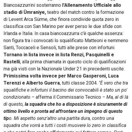
Biancoazzurrini sosterranno
l'Allenamento Ufficiale allo
stadio di Ümraniye,
teatro del match contro la formazione
di Levent Arca Sürme, che finora condivide quota zero in
classifica con San Marino per aver perso le due sfide con
Irlanda e Italia. In casa biancoazzurra c'è qualche assenza:
non figura tra i convocati lo squalificato Matteoni e nemmeno
Santi, Toccaceli e Sensoli, tutti alle prese con infortuni.
Tornano in lista invece in lista Renzi, Pasquinelli e
Rastelli
, alla prima chiamata in questo ciclo di qualificazioni
ma già visti con la Nazionale Under 21 in precedenti uscite.
Primissima volta invece per Marco Gasperoni, Luca
Terenzi e Alberto Guerra
, tutti classe 2004.
"È vero che tra
squalifiche e infortuni il bacino dei convocabili è stato un po'
condizionato –
afferma il Commissario Tecnico
– Ma, al di là
di questo,
la squadra che ho a disposizione è sicuramente di
ottimo livello e pronta ad affrontare un impegno di questo
tip
o. Mi aspetto senz'altro una partita dura, contro una
squadra che vorrà a tutti i costi muovere lo zero in classifica