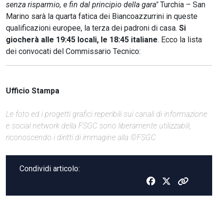
senza risparmio, e fin dal principio della gara"
Turchia – San
Marino sarà la quarta fatica dei Biancoazzurrini in queste
qualificazioni europee, la terza dei padroni di casa.
Si
giocherà alle 19:45 locali, le 18:45 italiane
. Ecco la lista
dei convocati del Commissario Tecnico:
Ufficio Stampa
Le foto ed i progetti grafici reperibili sui canali di informazione
e social network della FSGC sono liberamente utilizzabili,
riconoscendo i diritti di immagine alla ©FSGC
Condividi articolo: