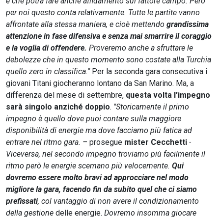
e che potrà fare anche affidamento sul fattore campo. Però
per noi questo conta relativamente. Tutte le partite vanno
affrontate alla stessa maniera, e cioè mettendo
grandissima
attenzione in fase difensiva e senza mai smarrire il coraggio
e la voglia di offendere.
Proveremo anche a sfruttare le
debolezze che in questo momento sono costate alla Turchia
quello zero in classifica."
Per la seconda gara consecutiva i
giovani Titani giocheranno lontano da San Marino. Ma, a
differenza del mese di settembre,
questa volta l'impegno
sarà singolo anziché doppio
.
"Storicamente il primo
impegno è quello dove puoi contare sulla maggiore
disponibilità di energie ma dove facciamo più fatica ad
entrare nel ritmo gara. –
prosegue
mister Cecchetti
-
Viceversa, nel secondo impegno troviamo più facilmente il
ritmo però le energie scemano più velocemente.
Qui
dovremo essere molto bravi ad approcciare nel modo
migliore la gara, facendo fin da subito quel che ci siamo
prefissati
, col vantaggio di non avere il condizionamento
della gestione
delle energie.
Dovremo insomma giocare