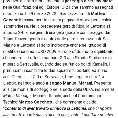
positivo: è infatti storia recente il
pareggio a reti inviolate
nelle Qualificazioni agli Europei U-21 che saranno assegnati
quest'anno. Il 29 marzo 2022 i Biancazzurrini di
Matteo
Cecchetti
hanno scritto un'altra pagina di storia per il calcio
sammarinese. Nella precedente gara di Riga, la Lettonia si
impose 2-0 a margine di una gara giocata con coraggio dai
Titani. Riavvolgendo il nastro delle gare internazionali, San
Marino e Lettonia si sono incrociate anche nel gruppo di
qualificazione ad EURO 2009. Furono sfide molto equilibrate,
che videro la Lettonia passare 2-0 allo Skonto Stadium e di
misura a Serravalle, quando decise l'unico gol di Kamešs. I
primissimi incontri tra le due squadre ci portano ad inizio
anni Duemila: al 2-0 di Serravalle, fece seguito un 4-1 a
Liepaja, nel quale andò
a segno Manuel Marani
. Presente
alla cerimonia di sorteggio nella sede della UEFA, insieme al
Match Manager
Michele Raschi, anche il Commissario
Tecnico
Matteo Cecchetti
, che commenta a caldo:
"
Contento di aver trovato di nuovo la Lettonia
, che ci riporta
alla mente ricordi piacevoli e freschi, visto il risultato positivo