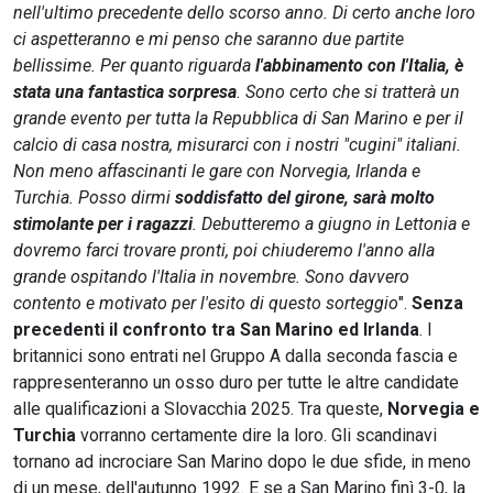
nell'ultimo precedente dello scorso anno. Di certo anche loro
ci aspetteranno e mi penso che saranno due partite
bellissime. Per quanto riguarda
l'abbinamento con l'Italia, è
stata una fantastica sorpresa
. Sono certo che si tratterà un
grande evento per tutta la Repubblica di San Marino e per il
calcio di casa nostra, misurarci con i nostri "cugini" italiani.
Non meno affascinanti le gare con Norvegia, Irlanda e
Turchia. Posso dirmi
soddisfatto del girone, sarà molto
stimolante per i ragazzi
. Debutteremo a giugno in Lettonia e
dovremo farci trovare pronti, poi chiuderemo l'anno alla
grande ospitando l'Italia in novembre. Sono davvero
contento e motivato per l'esito di questo sorteggio
".
Senza
precedenti il confronto tra San Marino ed Irlanda
. I
britannici sono entrati nel Gruppo A dalla seconda fascia e
rappresenteranno un osso duro per tutte le altre candidate
alle qualificazioni a Slovacchia 2025. Tra queste,
Norvegia e
Turchia
vorranno certamente dire la loro. Gli scandinavi
tornano ad incrociare San Marino dopo le due sfide, in meno
di un mese, dell'autunno 1992. E se a San Marino finì 3-0, la