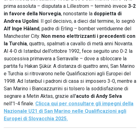
prima assoluta – disputata a Lillestrom – terminò invece
3-2
in favore della Norvegia
, nonostante la
doppietta di
Andrea Ugolini
. Il gol decisivo, a dieci dal termine, lo segnò
Alf Inge Håland
, padre di Erling – bomber ventiduenne del
Manchester City.
Non meno elettrizzanti i precedenti con
la Turchia
, quattro, spalmati a cavallo di metà anni Novanta.
Al 4-0 di Istanbul dell'ottobre 1992, fece seguito uno 0-2 la
successiva primavera a Serravalle – dove a sbloccare la
partita fu Hakan Şükür. A distanza di quattro anni, San Marino
e Turchia si ritrovarono nelle Qualificazioni agli Europei del
1998. Ad Istanbul i padroni di casa si imposero 3-0, mentre a
San Marino i Biancazzurrini si tolsero la soddisfazione di
segnare a Metin Aktas, grazie all'
acuto di Andy Selva
nell'1-4 finale.
Clicca qui per consultare gli impegni della
Nazionale U21 di San Marino nelle Qualificazioni agli
Europei di Slovacchia 2025.