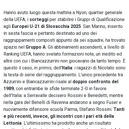
Hanno avuto luogo questa mattina a Nyon, quartier generale
della UEFA, i
sorteggi
per stabilire i Gruppi di Qualificazione
agli
Europei U-21 di Slovacchia 2025
. San Marino, inserito
in sesta fascia e pertanto destinato ad uno dei
raggruppamenti composti appunto da sei squadre, ha trovato
spazio nel
Gruppo A
. Gli abbinamenti ascendenti, a livello di
Ranking UEFA, hanno svelato formazioni note, un inedito ed
altre con cui i Biancazzurrini non giocavano da tanto tempo. È
questo il caso,
in primis
, dell'
Italia
: i ragazzi di Nicolato sono
la testa di serie del raggruppamento. L'unico precedente tra
Azzurrini e Biancazzurrini risale al
doppio confronto del
1989
, con entrambe le sfide terminate 2-0 in favore
dell'Italia: a Serravalle decisero Rossini e Benedetti, mentre
nella gara del Benelli di Ravenna andarono a segno Fuser e
nuovamente difensore scuola Parma, Stefano Rossini.
Tanti
e più recenti, invece, gli incontri con i pari età della
Lettonia
. L'ultimissimo ha prodotto anche un risultato