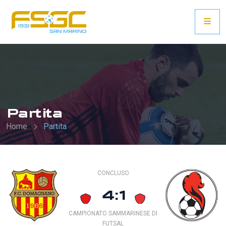
Partita
Home
Partita
CONCLUSO
4:1
CAMPIONATO SAMMARINESE DI
FUTSAL