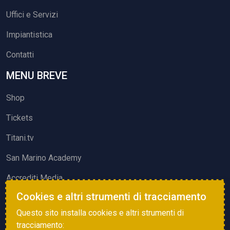
Uffici e Servizi
Impiantistica
Contatti
MENU BREVE
Shop
Tickets
Titani.tv
San Marino Academy
Accrediti Media
Cookies e altri strumenti di tracciamento
ATTIVITÀ ED EVENTI
Questo sito installa cookies e altri strumenti di
Squadre di Calcio
tracciamento: