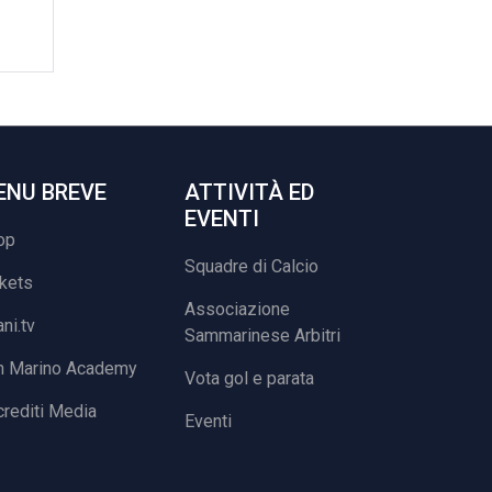
ENU BREVE
ATTIVITÀ ED
EVENTI
op
Squadre di Calcio
ckets
Associazione
ani.tv
Sammarinese Arbitri
n Marino Academy
Vota gol e parata
rediti Media
Eventi