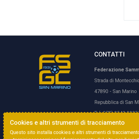
CONTATTI
Federazione Samma
Strada di Montecchi
47890 - San Marino
Repubblica di San M
T. (+378) 0549 9905
Cookies e altri strumenti di tracciamento
E.
info@fsgc.sm
Questo sito installa cookies e altri strumenti di tracciament