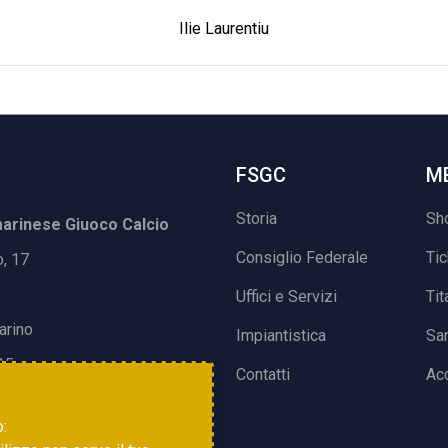
Ilie Laurentiu
FSGC
M
Storia
Sh
rinese Giuoco Calcio
Consiglio Federale
Ti
o, 17
Uffici e Servizi
Tit
arino
Impiantistica
Sa
15
Contatti
Acc
o: