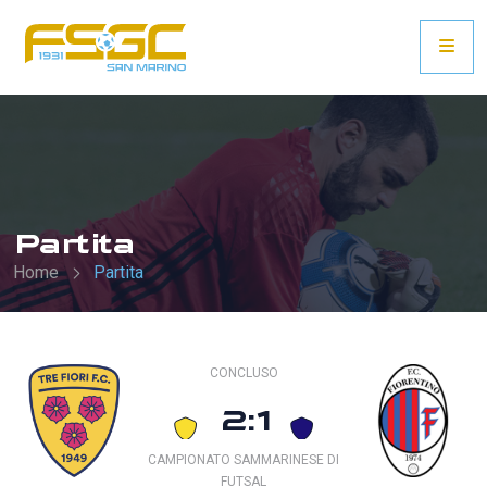
Partita
Home
Partita
CONCLUSO
2:1
CAMPIONATO SAMMARINESE DI
FUTSAL