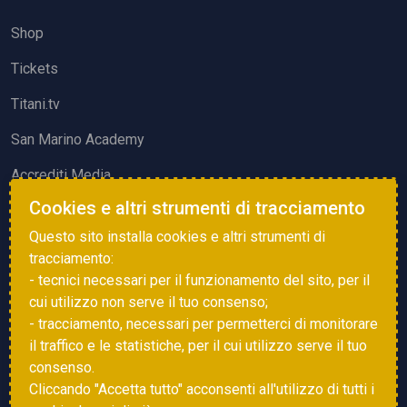
Shop
Tickets
Titani.tv
San Marino Academy
Accrediti Media
Cookies e altri strumenti di tracciamento
ATTIVITÀ ED EVENTI
Questo sito installa cookies e altri strumenti di
Squadre di Calcio
tracciamento:
- tecnici necessari per il funzionamento del sito, per il
Associazione Sammarinese Arbitri
cui utilizzo non serve il tuo consenso;
Vota gol e parata
- tracciamento, necessari per permetterci di monitorare
il traffico e le statistiche, per il cui utilizzo serve il tuo
Eventi
consenso.
Cliccando "Accetta tutto" acconsenti all'utilizzo di tutti i