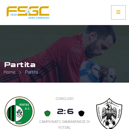
Partita
Home
Partita
CONCLUSO
2:6
CAMPIONATO SAMMARINESE DI
FUTSAL