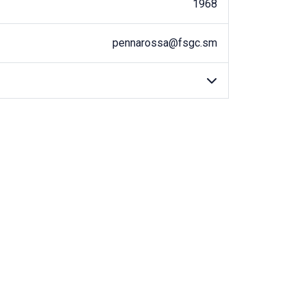
1968
pennarossa@fsgc.sm