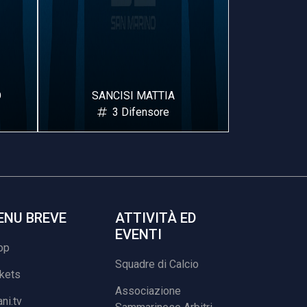
ATTIA
REA SIMONE
nsore
5 Difensore
ENU BREVE
ATTIVITÀ ED
EVENTI
op
Squadre di Calcio
ckets
Associazione
ani.tv