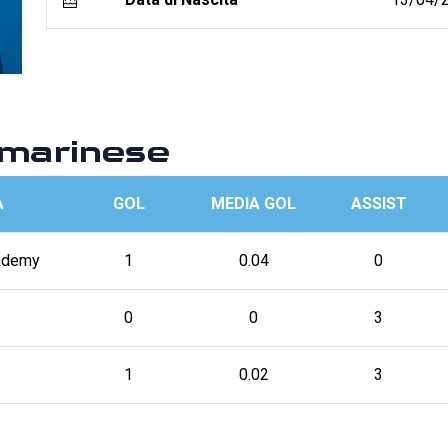
marinese
A
GOL
MEDIA GOL
ASSIST
ademy
1
0.04
0
0
0
3
1
0.02
3