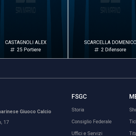
SCARCELLA DOMENICO
SANCISI M
2 Difensore
3 Dife
FSGC
M
Storia
Sh
rinese Giuoco Calcio
Consiglio Federale
Ti
o, 17
Uffici e Servizi
Tit