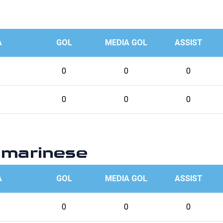
A
GOL
MEDIA GOL
ASSIST
0
0
0
0
0
0
marinese
A
GOL
MEDIA GOL
ASSIST
0
0
0