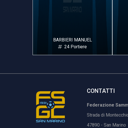
BIERI MANUEL
CASTAGNOLI ALEX
24 Portiere
25 Portiere
CONTATTI
Federazione Samma
Strada di Montecchi
47890 - San Marino