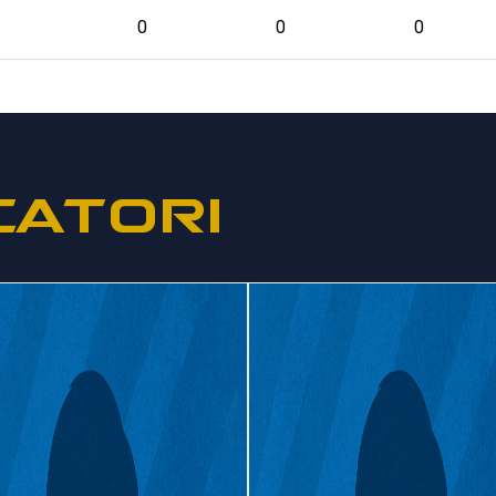
0
0
0
CATORI