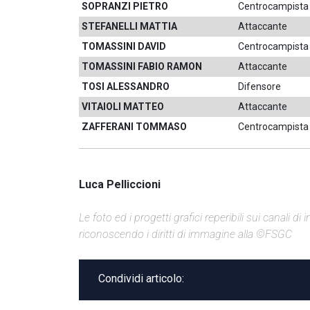
SOPRANZI PIETRO
Centrocampista
STEFANELLI MATTIA
Attaccante
TOMASSINI DAVID
Centrocampista
TOMASSINI FABIO RAMON
Attaccante
TOSI ALESSANDRO
Difensore
VITAIOLI
MATTEO
Attaccante
ZAFFERANI TOMMASO
Centrocampista
Luca Pelliccioni
Le foto ed i progetti grafici reperibili sui canali 
riconoscendo i diritti di immagine alla ©FSGC
Condividi articolo: