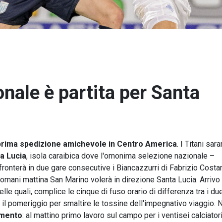
onale è partita per Santa
prima spedizione amichevole in Centro America
. I Titani sar
a Lucia
, isola caraibica dove l'omonima selezione nazionale –
nterà in due gare consecutive i Biancazzurri di Fabrizio Costant
omani mattina San Marino volerà in direzione Santa Lucia. Arrivo
le quali, complice le cinque di fuso orario di differenza tra i due
rà il pomeriggio per smaltire le tossine dell'impegnativo viaggio. 
amento
: al mattino primo lavoro sul campo per i ventisei calciator