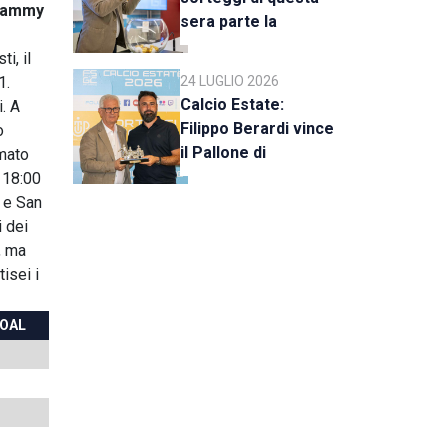
Sammy
sera parte la
stagione 2026-27
ti, il
1.
24 LUGLIO 2026
Calcio Estate:
. A
Filippo Berardi vince
o
il Pallone di
imato
Cristallo, al Tre Fiori
e 18:00
Panchina d’Oro e
a e San
Trofeo Koppe
i dei
, ma
isei i
OAL