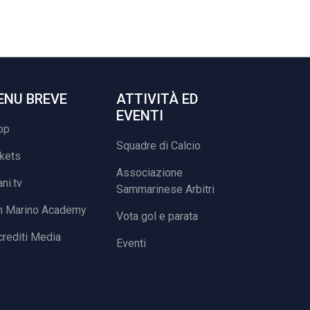
ENU BREVE
ATTIVITÀ ED
EVENTI
op
Squadre di Calcio
ckets
Associazione
ani.tv
Sammarinese Arbitri
n Marino Academy
Vota gol e parata
rediti Media
Eventi