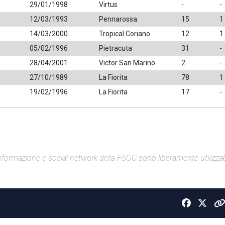
29/01/1998
Virtus
-
-
12/03/1993
Pennarossa
15
1
14/03/2000
Tropical Coriano
12
1
05/02/1996
Pietracuta
31
-
28/04/2001
Victor San Marino
2
-
27/10/1989
La Fiorita
78
1
19/02/1996
La Fiorita
17
-
di informazione e social network della FSGC sono liberamente utilizzabi