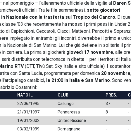
 nel pomeriggio – l'allenamento ufficiale della vigilia al
Daren 
amichevoli ufficiali. Tra le file sammarinesi,
sette giocatori
 in Nazionale con la trasferta sul Tropico del Cancro
. Di ques
 classe '03 che recentemente ha mosso i primi passi in Under 2
to di Capicchioni, Ceccaroli, Ciacci, Matteoni, Pancotti e Sopranzi
e impiegato in entrambi gli incontri, diverrebbe il primo e unic
 la Nazionale di San Marino. Lui che già detiene in solitaria il pr
 in carriera. La prima si giocherà
giovedì 17 novembre
, alle or
 sarà distribuita con telecronaca in diretta – per i territori di Itali
Marino RTV
(DTT, Tivù Sat, Sky Italia e sito ufficiale). I sostenitor
 partita con Santa Lucia, programmata per domenica
20 novembre
ell'arcipelago caraibici,
le 21:00 in Italia e San Marino
. Sono vent
abrizio Costantini:
NATO IL
CLUB
PRES.
G
22/06/1995
Cailungo
37
-
21/01/1997
Pennarossa
8
-
19/01/2002
United Riccione
-
-
03/02/1999
Domagnano
-
-