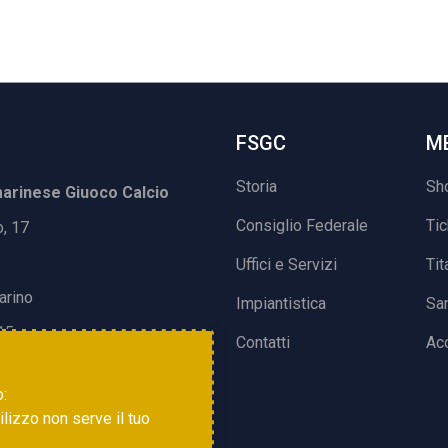
FSGC
M
Storia
Sh
rinese Giuoco Calcio
Consiglio Federale
Ti
o, 17
Uffici e Servizi
Tit
arino
Impiantistica
Sa
15
Contatti
Acc
o:
tilizzo non serve il tuo