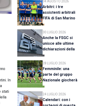
04 AGOSTO 2026
Arbitri: i tre
assistenti arbitrali
FIFA di San Marino
al raduno della CAN
C
30 LUGLIO 2026
Anche la FSGC si
unisce alle ultime
dichiarazioni della
UEFA
28 LUGLIO 2026
anno
Femminile: una
parte del gruppo
ini. In
Nazionale giocherà
 a
a Rimini
 stati
24 LUGLIO 2026
Nella
Calendari: con i
i
sorteggi di questa