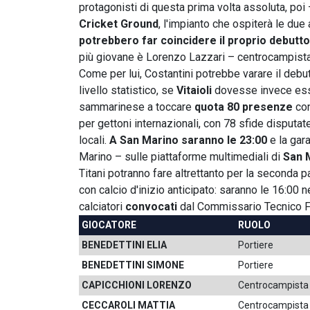
protagonisti di questa prima volta assoluta, poi –
Cricket Ground
, l'impianto che ospiterà le due 
potrebbero far coincidere il proprio debutto
più giovane è Lorenzo Lazzari – centrocampista
Come per lui, Costantini potrebbe varare il debut
livello statistico, se
Vitaioli
dovesse invece esser
sammarinese a toccare
quota 80 presenze
con
per gettoni internazionali, con 78 sfide disputate
locali.
A San Marino saranno le 23:00
e la gara
Marino – sulle piattaforme multimediali di
San 
Titani potranno fare altrettanto per la seconda
con calcio d'inizio anticipato: saranno le 16:00 n
calciatori
convocati
dal Commissario Tecnico F
GIOCATORE
RUOLO
BENEDETTINI ELIA
Portiere
BENEDETTINI SIMONE
Portiere
CAPICCHIONI LORENZO
Centrocampista
CECCAROLI MATTIA
Centrocampista