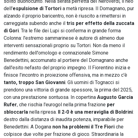
solito Buonocunto. Nella serata perfetta dei Neroverdi, il neo
dell'
espulsione di Tortori
a metà ripresa. Il Domagnano, pur
alzando il proprio baricentro, non è riuscito a rimettersi in
carreggiata subendo anche il
tris per effetto della zuccata
di Gori
. Tra le file dei Lupi si conferma in grande forma
Colonna: l'estremo sammarinese è autore di almeno due
interventi sensazionali proprio su Tortori. Non da meno il
rendimento dell'omologo e connazionale Simone
Benedettini, accomunato al portiere del Domagnano anche
dall'esito nefasto del proprio impegno. Il Fiorentino inizia e
finisce l'incontro in proiezione offensiva, ma in mezzo c'è
tanto, troppo San Giovanni
. Gli uomini di Tognacci si
prendono una vittoria di grande spessore, la prima del 2025,
con una prestazione sontuosa. In copertina
Augusto Garcia
Rufer
, che rischia l'eurogol nella prima frazione
per
sbloccarla
nella ripresa.
Il 2-0 è una meraviglia di Boldrini
:
destro dalla distanza di inaudita potenza, imparabile per
Benedettini. A Dogana
non ha problemi il Tre Fiori
che
colpisce due volte per frazione di gioco. Straordinaria la