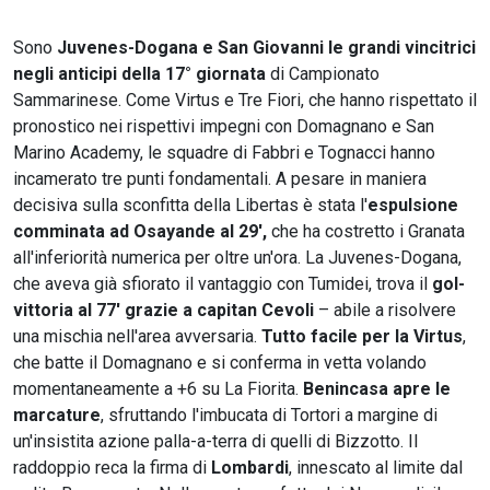
Sono
Juvenes-Dogana e San Giovanni le grandi vincitrici
negli anticipi della 17° giornata
di Campionato
Sammarinese. Come Virtus e Tre Fiori, che hanno rispettato il
pronostico nei rispettivi impegni con Domagnano e San
Marino Academy, le squadre di Fabbri e Tognacci hanno
incamerato tre punti fondamentali. A pesare in maniera
decisiva sulla sconfitta della Libertas è stata l'
espulsione
comminata ad Osayande al 29',
che ha costretto i Granata
all'inferiorità numerica per oltre un'ora. La Juvenes-Dogana,
che aveva già sfiorato il vantaggio con Tumidei, trova il
gol-
vittoria al 77' grazie a capitan Cevoli
– abile a risolvere
una mischia nell'area avversaria.
Tutto facile per la Virtus
,
che batte il Domagnano e si conferma in vetta volando
momentaneamente a +6 su La Fiorita.
Benincasa apre le
marcature
, sfruttando l'imbucata di Tortori a margine di
un'insistita azione palla-a-terra di quelli di Bizzotto. Il
raddoppio reca la firma di
Lombardi
, innescato al limite dal