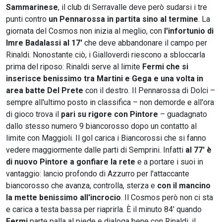
Sammarinese
, il club di Serravalle deve però sudarsi i tre
punti contro
un Pennarossa in partita sino al termine
. La
giornata del Cosmos non inizia al meglio, con
l'infortunio di
Imre Badalassi al 17'
che deve abbandonare il campo per
Rinaldi. Nonostante ciò, i Gialloverdi riescono a sbloccarla
prima del riposo: Rinaldi serve al limite
Fermi che si
inserisce benissimo tra Martini e Gega e una volta in
area batte Del Prete
con il destro. Il Pennarossa di Dolci –
sempre all'ultimo posto in classifica – non demorde e all'ora
di gioco trova il
pari su rigore con Pintore
– guadagnato
dallo stesso numero 9 biancorosso dopo un contatto al
limite con Maggioli. Il gol carica i Biancorossi che si fanno
vedere maggiormente dalle parti di Semprini. Infatti
al 77' è
di nuovo Pintore a gonfiare la rete
e a portare i suoi in
vantaggio: lancio profondo di Azzurro per l'attaccante
biancorosso che avanza, controlla, sterza e
con il mancino
la mette benissimo all'incrocio
. Il Cosmos però non ci sta
e carica a testa bassa per riaprirla. È il minuto 84' quando
Fermi
parte palla al piede e dialoga bene con Rinaldi, il