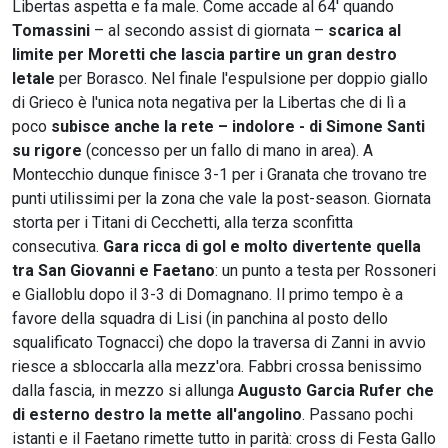
Libertas aspetta e fa male. Come accade al 64' quando
Tomassini
– al secondo assist di giornata –
scarica al
limite per Moretti che lascia partire un gran destro
letale
per Borasco. Nel finale l'espulsione per doppio giallo
di Grieco è l'unica nota negativa per la Libertas che di lì a
poco
subisce anche la rete – indolore - di Simone Santi
su rigore
(concesso per un fallo di mano in area). A
Montecchio dunque finisce 3-1 per i Granata che trovano tre
punti utilissimi per la zona che vale la post-season. Giornata
storta per i Titani di Cecchetti, alla terza sconfitta
consecutiva.
Gara ricca di gol e molto divertente quella
tra San Giovanni e Faetano
: un punto a testa per Rossoneri
e Gialloblu dopo il 3-3 di Domagnano. Il primo tempo è a
favore della squadra di Lisi (in panchina al posto dello
squalificato Tognacci) che dopo la traversa di Zanni in avvio
riesce a sbloccarla alla mezz'ora. Fabbri crossa benissimo
dalla fascia, in mezzo si allunga
Augusto Garcia Rufer che
di esterno destro la mette all'angolino
. Passano pochi
istanti e il Faetano rimette tutto in parità: cross di Festa Gallo