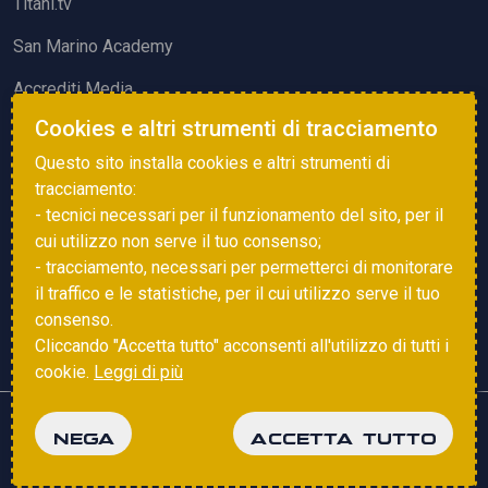
Titani.tv
San Marino Academy
Accrediti Media
Cookies e altri strumenti di tracciamento
ATTIVITÀ ED EVENTI
Questo sito installa cookies e altri strumenti di
Squadre di Calcio
tracciamento:
- tecnici necessari per il funzionamento del sito, per il
Associazione Sammarinese Arbitri
cui utilizzo non serve il tuo consenso;
Vota gol e parata
- tracciamento, necessari per permetterci di monitorare
il traffico e le statistiche, per il cui utilizzo serve il tuo
Eventi
consenso.
Cliccando "Accetta tutto" acconsenti all'utilizzo di tutti i
cookie.
Leggi di più
Copyright © 2025 FSGC. Tutti i diritti riservati
NEGA
ACCETTA TUTTO
Privacy Policy
Cookie Policy
powered by
Studio99