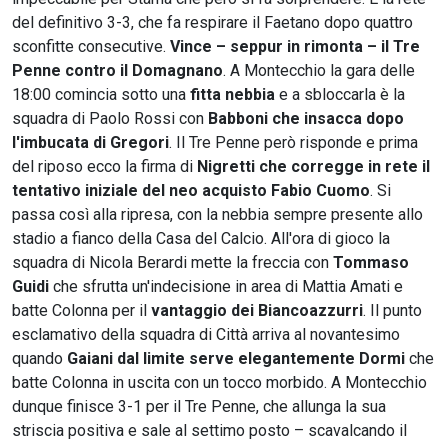
del definitivo 3-3, che fa respirare il Faetano dopo quattro
sconfitte consecutive.
Vince – seppur in rimonta – il Tre
Penne contro il Domagnano
. A Montecchio la gara delle
18:00 comincia sotto una
fitta nebbia
e a sbloccarla è la
squadra di Paolo Rossi con
Babboni che insacca dopo
l'imbucata di Gregori
. Il Tre Penne però risponde e prima
del riposo ecco la firma di
Nigretti che corregge in rete il
tentativo iniziale del neo acquisto Fabio Cuomo
. Si
passa così alla ripresa, con la nebbia sempre presente allo
stadio a fianco della Casa del Calcio. All'ora di gioco la
squadra di Nicola Berardi mette la freccia con
Tommaso
Guidi
che sfrutta un'indecisione in area di Mattia Amati e
batte Colonna per il
vantaggio dei Biancoazzurri
. Il punto
esclamativo della squadra di Città arriva al novantesimo
quando
Gaiani dal limite serve elegantemente Dormi
che
batte Colonna in uscita con un tocco morbido. A Montecchio
dunque finisce 3-1 per il Tre Penne, che allunga la sua
striscia positiva e sale al settimo posto – scavalcando il