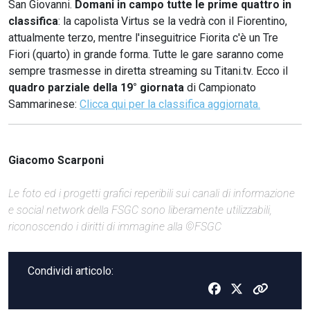
San Giovanni.
Domani in campo tutte le prime quattro in
classifica
: la capolista Virtus se la vedrà con il Fiorentino,
attualmente terzo, mentre l'inseguitrice Fiorita c'è un Tre
Fiori (quarto) in grande forma. Tutte le gare saranno come
sempre trasmesse in diretta streaming su Titani.tv. Ecco il
quadro
parziale
della 19° giornata
di Campionato
Sammarinese:
Clicca qui per la classifica aggiornata.
Giacomo Scarponi
Le foto ed i progetti grafici reperibili sui canali di informazione
e social network della FSGC sono liberamente utilizzabili,
riconoscendo i diritti di immagine alla ©FSGC
Condividi articolo: