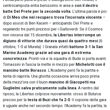
centrocampista entra benissimo in area e
con il destro
batte Del Prete per la seconda volta
. L'ultima parola è poi
di
Di Meo che nel recupero trova l'incornata vincente
–
dopo assist di Ben Kacem – anticipando Del Prete e
regalando tre punti preziosi per i Gialloverdi. Se il Cosmos
non vinceva dal 15 dicembre,
la Libertas interrompe un
digiuno di vittorie che durava quasi da quattro mesi
(6
ottobre, 1-0 al Murata). I Granata infatti
battono 3-1 la San
Marino Academy grazie ad una gara di estrema
concretezza
. Pronti-via e la squadra di Buda si porta avanti:
Tomassini in fascia la mette in mezzo per
Michelotti con il
mancino batte Borasco
. L'Academy però fa la partita e
tenta di riaprirla. Una ghiotta occasione arriva poco prima
della mezz'ora con il buon
mancino di Giacopetti ma
Guglielmi salva praticamente sulla linea
. A rientro dal
riposo, la Libertas colpisce nuovamente: cross di Buturca
preciso per la
testa di Buzi che fa 2-0
. Il copione della gara
è uguale anche nel secondo tempo: l'Academy fa la partita, la