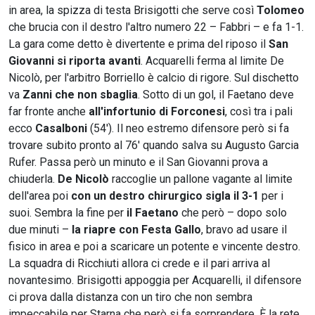
in area, la spizza di testa Brisigotti che serve così
Tolomeo
che brucia con il destro l'altro numero 22 – Fabbri – e fa 1-1.
La gara come detto è divertente e prima del riposo il
San
Giovanni si riporta avanti
. Acquarelli ferma al limite De
Nicolò, per l'arbitro Borriello è calcio di rigore. Sul dischetto
va
Zanni che non sbaglia
. Sotto di un gol, il Faetano deve
far fronte anche
all'infortunio di Forconesi
, così tra i pali
ecco
Casalboni
(54'). Il neo estremo difensore però si fa
trovare subito pronto al 76' quando salva su Augusto Garcia
Rufer. Passa però un minuto e il San Giovanni prova a
chiuderla.
De Nicolò
raccoglie un pallone vagante al limite
dell'area poi
con un destro chirurgico sigla il 3-1
per i
suoi. Sembra la fine per
il Faetano
che però – dopo solo
due minuti –
la riapre con Festa Gallo
, bravo ad usare il
fisico in area e poi a scaricare un potente e vincente destro.
La squadra di Ricchiuti allora ci crede e il pari arriva al
novantesimo. Brisigotti appoggia per Acquarelli, il difensore
ci prova dalla distanza con un tiro che non sembra
impeccabile per Starna che però si fa sorprendere. È la rete