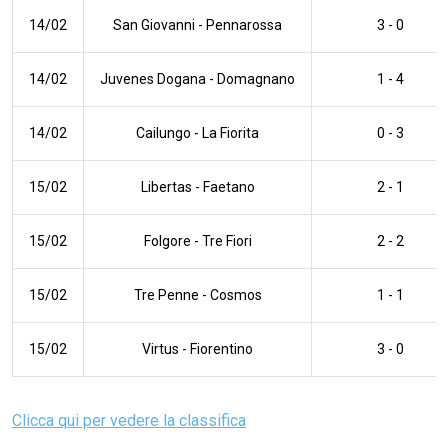
14/02
San Giovanni
-
Pennarossa
3 - 0
14/02
Juvenes Dogana
-
Domagnano
1 - 4
14/02
Cailungo
-
La Fiorita
0 - 3
15/02
Libertas
-
Faetano
2 - 1
15/02
Folgore
-
Tre Fiori
2 - 2
15/02
Tre Penne
-
Cosmos
1 - 1
15/02
Virtus
-
Fiorentino
3 - 0
Clicca qui per vedere la classifica