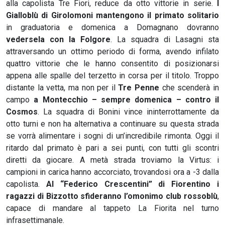
alla capolista Tre Fiori, reduce da otto vittorie in serie.
I
Gialloblù di Girolomoni mantengono il primato solitario
in graduatoria e domenica a Domagnano dovranno
vedersela con la Folgore
. La squadra di Lasagni sta
attraversando un ottimo periodo di forma, avendo infilato
quattro vittorie che le hanno consentito di posizionarsi
appena alle spalle del terzetto in corsa per il titolo. Troppo
distante la vetta, ma non per il
Tre Penne
che scenderà in
campo
a Montecchio – sempre domenica – contro il
Cosmos
. La squadra di Bonini vince ininterrottamente da
otto turni e non ha alternativa a continuare su questa strada
se vorrà alimentare i sogni di un’incredibile rimonta. Oggi il
ritardo dal primato è pari a sei punti, con tutti gli scontri
diretti da giocare. A metà strada troviamo la Virtus: i
campioni in carica hanno accorciato, trovandosi ora a -3 dalla
capolista.
Al “Federico Crescentini” di Fiorentino i
ragazzi di Bizzotto sfideranno l’omonimo club rossoblù
,
capace di mandare al tappeto La Fiorita nel turno
infrasettimanale.