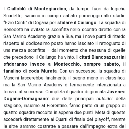
I
Gialloblù di Montegiardino
, da tempo fuori da logiche
Scudetto, saranno in campo sabato pomeriggio allo stadio
“Ezio Conti” di Dogana per
sfidare il Cailungo
. La squadra di
Benedetti ha evitato la sconfitta nello scontro diretto con la
San Marino Academy grazie a Bua, ma i nove punti di ritardo
rispetto al dodicesimo posto hanno lasciato il retrogusto di
una mezza sconfitta – dal momento che nessuna di quelle
che precedono il Cailungo ha vinto.
I citati Biancoazzurrini
sfideranno invece a Montecchio, sempre sabato, il
fanalino di coda Murata
. Con un successo, la squadra di
Mancini lascerebbe finalmente il segno meno in classifica,
ma la San Marino Academy è fermamente intenzionata a
tornare al successo. Completa il quadro di giornata
Juvenes
Dogana-Domagnano
: due delle principali
outsider
della
stagione, insieme al Fiorentino, fanno parte di un gruppo di
quattro squadre raccolte in appena due punti. Metà di queste
accederà direttamente ai Quarti di finale dei playoff, mentre
le altre saranno costrette a passare dall’impegno extra del