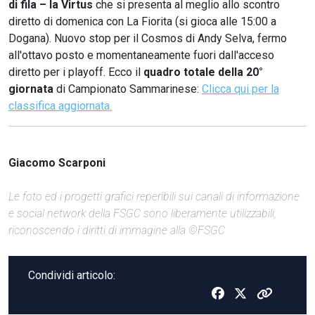
di fila – la Virtus
che si presenta al meglio allo scontro
diretto di domenica con La Fiorita (si gioca alle 15:00 a
Dogana). Nuovo stop per il Cosmos di Andy Selva, fermo
all'ottavo posto e momentaneamente fuori dall'acceso
diretto per i playoff. Ecco il
quadro totale
della 20°
giornata
di Campionato Sammarinese:
Clicca qui per la
classifica aggiornata.
Giacomo Scarponi
Le foto ed i progetti grafici reperibili sui canali di informazione
e social network della FSGC sono liberamente utilizzabili,
riconoscendo i diritti di immagine alla ©FSGC
Condividi articolo: