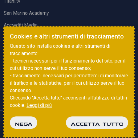
Titani.tv
San Marino Academy
Accrediti Media
Cookies e altri strumenti di tracciamento
ATTIVITÀ ED EVENTI
Questo sito installa cookies e altri strumenti di
Squadre di Calcio
tracciamento:
- tecnici necessari per il funzionamento del sito, per il
Associazione Sammarinese Arbitri
cui utilizzo non serve il tuo consenso;
Vota gol e parata
- tracciamento, necessari per permetterci di monitorare
il traffico e le statistiche, per il cui utilizzo serve il tuo
Eventi
consenso.
Cliccando "Accetta tutto" acconsenti all'utilizzo di tutti i
cookie.
Leggi di più
Copyright © 2025 FSGC. Tutti i diritti riservati
NEGA
ACCETTA TUTTO
Privacy Policy
Cookie Policy
powered by
Studio99