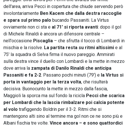
dell'area, arriva Pecci in copertura che chiude servendo però
involontariamente
Ben Kacem che dalla destra raccoglie
e spara sul primo palo
bucando Passaniti. La Virtus
ovviamente non ci sta e
al 71' si riporta avanti
: dopo il gol
di Michele Rinaldi è ancora un difensore centrale –
nell'occasione
Piscaglia
– che sfrutta il tocco di Lombardi in
mischia e la risolve.
La partita resta su ritmi altissimi
e al
75' la squadra di Selva firma il nuovo pareggio. Ammirati
sulla destra vince il duello con Lombardi e la mette in mezzo
dove arriva la
zampata di Danilo Rinaldi che anticipa
Passaniti e fa 2-2
. Passano pochi minuti (79') e
la Virtus si
porta in vantaggio per la terza volta
, che risulterà
decisiva. Buonocunto la mette in mezzo dalla fascia,
Maggioli la sporca ma sul fondo la ricicla
Pecci che scarica
per Lombardi che la lascia rimbalzare poi calcia potente
al volo
trafiggendo Boldrin per il 3-2. Ritmi che si
mantengono alti sino al termine ma gol non ce ne sono più e
Albani fischia tre volte.
Vince ancora – e sono quattordici