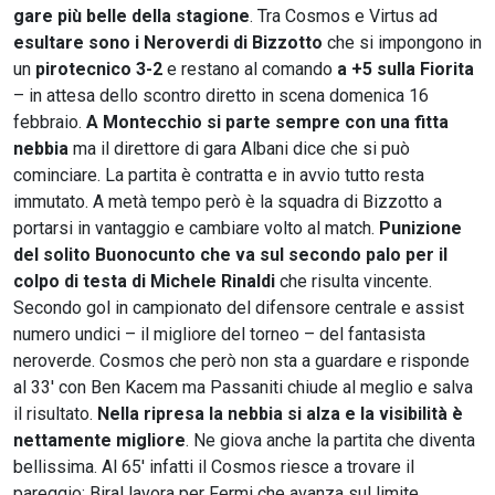
gare più belle della stagione
. Tra Cosmos e Virtus ad
esultare sono i Neroverdi di Bizzotto
che si impongono in
un
pirotecnico 3-2
e restano al comando
a +5 sulla Fiorita
– in attesa dello scontro diretto in scena domenica 16
febbraio.
A Montecchio si parte sempre con una fitta
nebbia
ma il direttore di gara Albani dice che si può
cominciare. La partita è contratta e in avvio tutto resta
immutato. A metà tempo però è la squadra di Bizzotto a
portarsi in vantaggio e cambiare volto al match.
Punizione
del solito Buonocunto che va sul secondo palo per il
colpo di testa di Michele Rinaldi
che risulta vincente.
Secondo gol in campionato del difensore centrale e assist
numero undici – il migliore del torneo – del fantasista
neroverde. Cosmos che però non sta a guardare e risponde
al 33' con Ben Kacem ma Passaniti chiude al meglio e salva
il risultato.
Nella ripresa la nebbia si alza e la visibilità è
nettamente migliore
. Ne giova anche la partita che diventa
bellissima. Al 65' infatti il Cosmos riesce a trovare il
pareggio: Biral lavora per Fermi che avanza sul limite