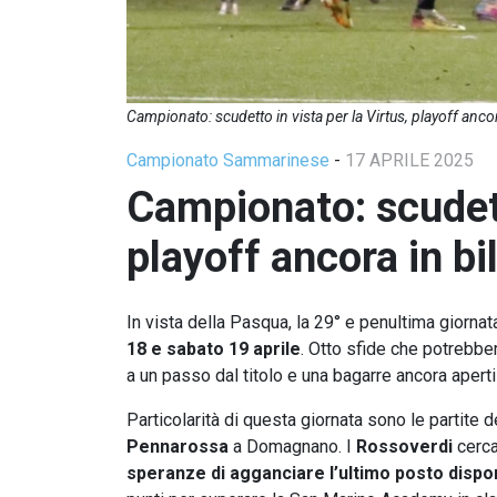
Campionato: scudetto in vista per la Virtus, playoff ancor
Campionato Sammarinese
-
17 APRILE 2025
Campionato: scudetto
playoff ancora in bi
In vista della Pasqua, la 29° e penultima giornat
18 e sabato 19 aprile
. Otto sfide che potrebbero
a un passo dal titolo e una bagarre ancora aper
Particolarità di questa giornata sono le partite d
Pennarossa
a Domagnano. I
Rossoverdi
cerca
speranze di agganciare l’ultimo posto disponi