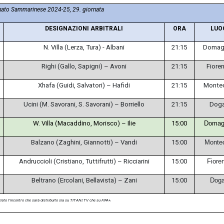
ato Sammarinese 2024-25, 29. giornata
DESIGNAZIONI ARBITRALI
ORA
LUO
N. Villa (Lerza, Tura) - Albani
21:15
Domag
Righi (Gallo, Sapigni) – Avoni
21:15
Fiore
Xhafa (Guidi, Salvatori) – Hafidi
21:15
Monte
Ucini (M. Savorani, S. Savorani) – Borriello
21:15
Dog
W. Villa (Macaddino, Morisco) – Ilie
15:00
Domag
Balzano (Zaghini, Giannotti) – Vandi
15:00
Monte
Andruccioli (Cristiano, Tuttifrutti) – Ricciarini
15:00
Fioren
Beltrano (Ercolani, Bellavista) – Zani
15:00
Dog
ziato l’incontro che sarà distribuito sia su TITANI.TV che su FIFA+.