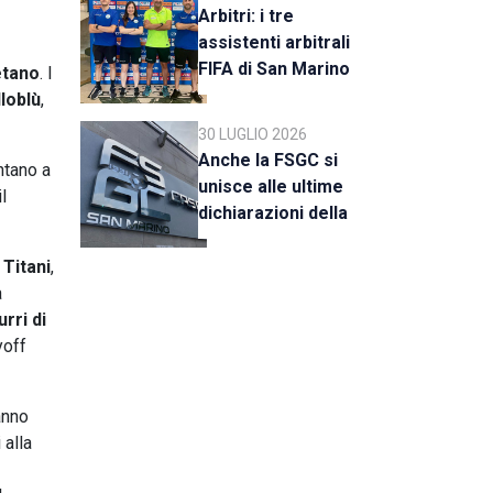
Arbitri: i tre
assistenti arbitrali
FIFA di San Marino
etano
. I
al raduno della CAN
lloblù
,
C
30 LUGLIO 2026
Anche la FSGC si
ntano a
unisce alle ultime
l
dichiarazioni della
UEFA
I
Titani
,
a
rri di
yoff
anno
 alla