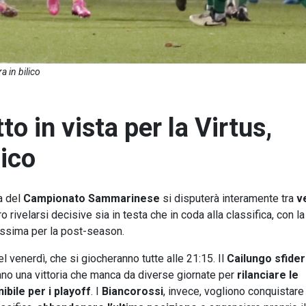
a in bilico
 in vista per la Virtus,
lico
a del
Campionato Sammarinese
si disputerà interamente tra
v
 rivelarsi decisive sia in testa che in coda alla classifica, con la
tissima per la post-season.
el venerdì, che si giocheranno tutte alle 21:15. Il
Cailungo sfiderà
no una vittoria che manca da diverse giornate per
rilanciare le
bile per i playoff
. I
Biancorossi
, invece, vogliono conquistare 