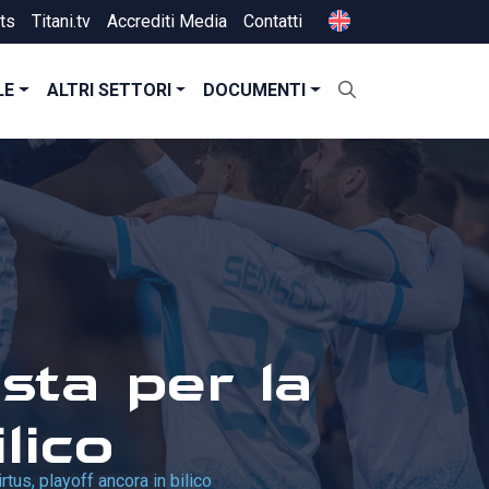
ts
Titani.tv
Accrediti Media
Contatti
LE
ALTRI SETTORI
DOCUMENTI
sta per la
lico
rtus, playoff ancora in bilico