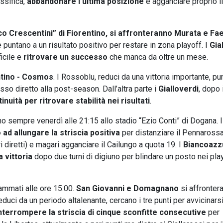
ssifica,
abbandonare l’ultima posizione
e agganciare proprio il
ico Crescentini” di Fiorentino, si affronteranno Murata e Fa
 puntano a un risultato positivo per restare in zona playoff. I
Gia
icile e
ritrovare un successo
che manca da oltre un mese.
ntino - Cosmos
. I Rossoblu, reduci da una vittoria importante, pu
sso diretto alla post-season. Dall’altra parte i
Gialloverdi
, dopo i
nuità per ritrovare stabilità nei risultati
.
o sempre venerdì alle 21:15 allo stadio “Ezio Conti” di Dogana. 
ad allungare la striscia positiva
per distanziare il Pennaross
i diretti) e magari agganciare il Cailungo a quota 19. I
Biancoazzu
a vittoria
dopo due turni di digiuno per blindare un posto nei pla
ammati alle ore 15:00.
San Giovanni e Domagnano
si affronter
ci da un periodo altalenante, cercano i tre punti per avvicinarsi
terrompere la striscia di cinque sconfitte consecutive
per