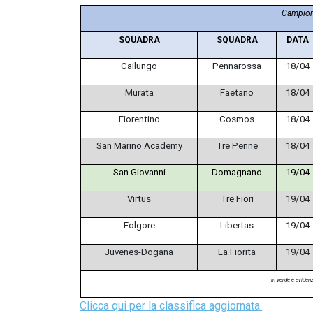
Campion
SQUADRA
SQUADRA
DATA
Cailungo
Pennarossa
18/04
Murata
Faetano
18/04
Fiorentino
Cosmos
18/04
San Marino Academy
Tre Penne
18/04
San Giovanni
Domagnano
19/04
Virtus
Tre Fiori
19/04
Folgore
Libertas
19/04
Juvenes-Dogana
La Fiorita
19/04
in verde è eviden
Clicca qui per la classifica aggiornata.