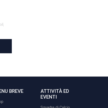
li,
ENU BREVE
ATTIVITÀ ED
EVENTI
op
Squadre di Calcio