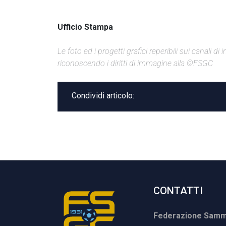
Ufficio Stampa
Le foto ed i progetti grafici reperibili sui canali 
riconoscendo i diritti di immagine alla ©FSGC
Condividi articolo:
CONTATTI
Federazione Samma