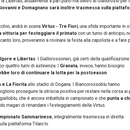
la Libertas, attualmente a pari punti ma dietro ai Giallorossi per i
 Giovanni e Domagnano sarà inoltre trasmessa sulla piattaf
cchio, andrà in scena
Virtus - Tre Fiori
, una sfida importante in o
 vittoria
per festeggiare il primato
con un turno di anticipo, 
l canto loro, proveranno a rovinare la festa alla capolista e a fare 
lgore e Libertas
. I Giallorossoneri, già certi della qualificazione
po quattro turni di astinenza. I
Granata
, invece, hanno bisogno
bbe loro di continuare la lotta per la postseason
.
e La Fiorita
allo stadio di Dogana. I Biancorossoblu hanno
vogliono proseguire la striscia positiva per restare nella corsa ai 
 gialloblu, che è ancora imbattuta in campionato e che
punta a ch
do magari di rimandare i festeggiamenti della Virtus.
Campionato Sammarinese
, integralmente trasmessa in diretta
lla piattaforma Titani.tv.