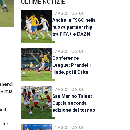
ULTIME NOTIZIE
07 AGOSTO 2026
Anche la FSGC nella
nuova partnership
tra FIFA+ e DAZN
07 AGOSTO 2026
Conference
League: Prandelli
illude, poi il Drita
esce alla distanza
enerdì
07 AGOSTO 2026
 Virtus
San Marino Talent
Cup: la seconda
 il
edizione del torneo
al via il 18 agosto
i tre
04 AGOSTO 2026