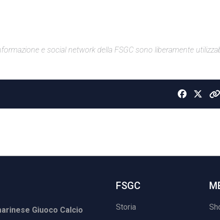
di informazione e social network della FSGC sono liberamente utilizzabi
FSGC
M
Storia
Sh
rinese Giuoco Calcio