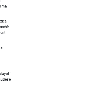
l
orma
ttica
nonchè
punti
 ai
playoff.
iudere