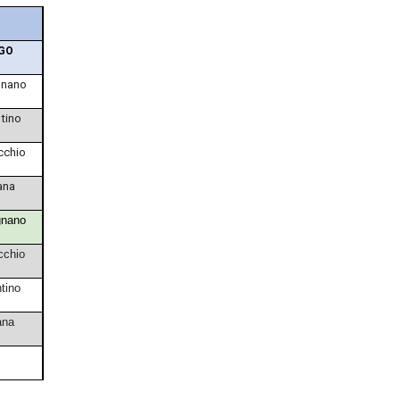
GO
nano
ntino
cchio
ana
nano
cchio
tino
ana