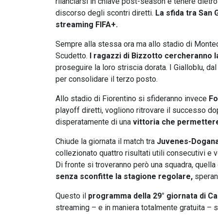
rilanciarsi in chiave post-season e tenere dietro 
discorso degli scontri diretti.
La sfida tra San
streaming FIFA+.
Sempre alla stessa ora ma allo stadio di Monte
Scudetto.
I ragazzi di Bizzotto cercheranno la
proseguire la loro striscia dorata.
I Gialloblu, da
per consolidare il terzo posto.
Allo stadio di Fiorentino si sfideranno invece
Fo
playoff diretti, vogliono ritrovare il successo do
disperatamente di una
vittoria che permettere
Chiude la giornata il match tra
Juvenes-Dogana 
collezionato quattro risultati utili consecutivi e 
Di fronte si troveranno però una squadra, quella
senza sconfitte la stagione regolare,
speran
Questo il
programma della 29° giornata di 
streaming – e in maniera totalmente gratuita – su