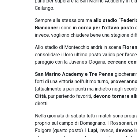
punti per superare la San Marino Academy in cla
Cailungo.
Sempre alla stessa ora ma
allo stadio “Feder
Bianconeri
sono
in
corsa per l’ottavo posto
e
invece, vogliono chiudere bene una stagione diff
Allo stadio di Montecchio andrà in scena
Fiore
consolidare il loro ultimo posto valido per l’acce
pareggio con la Juvenes-Dogana,
cercano conti
San Marino Academy e Tre Penne
giocherann
forti di una vittoria nell’ultimo turno,
proveranno 
(attualmente a pari punti ma indietro negli scontr
Città
, pur partendo favoriti,
devono tornare all
diretti.
Nella giornata di sabato tutti i match sono progr
proprio sul campo di Domagnano. I Rossoneri, redu
Folgore (quarto posto). I
Lupi
, invece,
devono in