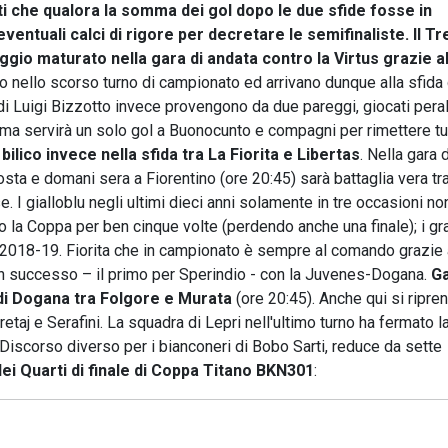
ti che qualora la somma dei gol dopo le due sfide fosse in
eventuali calci di rigore per decretare le semifinaliste.
Il Tr
ggio maturato nella gara di andata contro la Virtus grazie al
ato nello scorso turno di campionato ed arrivano dunque alla sfida 
 di Luigi Bizzotto invece provengono da due pareggi, giocati peral
 ma servirà un solo gol a Buonocunto e compagni per rimettere tu
 bilico invece nella sfida tra La Fiorita e Libertas
. Nella gara d
Costa e domani sera a Fiorentino (ore 20:45) sarà battaglia vera tr
. I gialloblu negli ultimi dieci anni solamente in tre occasioni n
to la Coppa per ben cinque volte (perdendo anche una finale); i gr
e 2018-19. Fiorita che in campionato è sempre al comando grazie 
uon successo – il primo per Sperindio - con la Juvenes-Dogana.
G
 di Dogana tra Folgore e Murata
(ore 20:45). Anche qui si ripre
etaj e Serafini. La squadra di Lepri nell'ultimo turno ha fermato l
i. Discorso diverso per i bianconeri di Bobo Sarti, reduce da sette
dei Quarti di finale di Coppa Titano BKN301
: