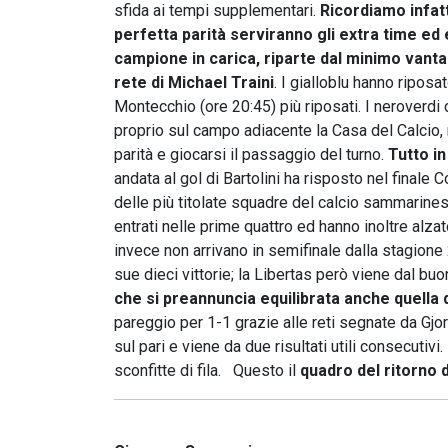
sfida ai tempi supplementari.
Ricordiamo infat
perfetta parità serviranno gli extra time ed 
campione in carica, riparte dal minimo vanta
rete di Michael Traini
. I gialloblu hanno ripos
Montecchio (ore 20:45) più riposati. I neroverdi
proprio sul campo adiacente la Casa del Calcio,
parità e giocarsi il passaggio del turno.
Tutto in
andata al gol di Bartolini ha risposto nel finale 
delle più titolate squadre del calcio sammarinese
entrati nelle prime quattro ed hanno inoltre alza
invece non arrivano in semifinale dalla stagion
sue dieci vittorie; la Libertas però viene dal b
che si preannuncia equilibrata anche quella
pareggio per 1-1 grazie alle reti segnate da Gjorr
sul pari e viene da due risultati utili consecutiv
sconfitte di fila. Questo il
quadro del ritorno 