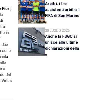
Arbitri: i tre
e Fiori,
assistenti arbitrali
la
FIFA di San Marino
di
al raduno della CAN
tro
C
30 LUGLIO 2026
tto in
Anche la FSGC si
i
unisce alle ultime
a due
dichiarazioni della
on sono
UEFA
anata
alle
ara
nde dal
a Virtus