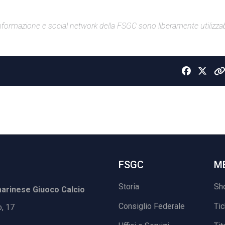
di informazione e social network della FSGC sono liberamente utilizzabi
FSGC
M
Storia
Sh
rinese Giuoco Calcio
Consiglio Federale
Ti
o, 17