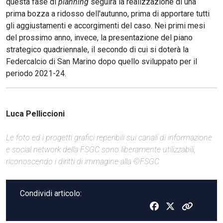
questa fase di
planning
seguirà la realizzazione di una
prima bozza a ridosso dell'autunno, prima di apportare tutti
gli aggiustamenti e accorgimenti del caso. Nei primi mesi
del prossimo anno, invece, la presentazione del piano
strategico quadriennale, il secondo di cui si doterà la
Federcalcio di San Marino dopo quello sviluppato per il
periodo 2021-24.
Luca Pelliccioni
Le foto ed i progetti grafici reperibili sui canali di informazione
e social network della FSGC sono liberamente utilizzabili,
riconoscendo i diritti di immagine alla ©FSGC
Condividi articolo: