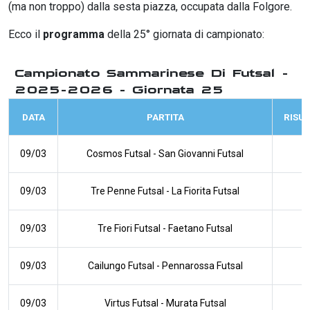
(ma non troppo) dalla sesta piazza, occupata dalla Folgore.
Ecco il
programma
della 25° giornata di campionato:
Campionato Sammarinese Di Futsal -
2025-2026 - Giornata 25
DATA
PARTITA
RISU
09/03
Cosmos Futsal
-
San Giovanni Futsal
09/03
Tre Penne Futsal
-
La Fiorita Futsal
09/03
Tre Fiori Futsal
-
Faetano Futsal
09/03
Cailungo Futsal
-
Pennarossa Futsal
09/03
Virtus Futsal
-
Murata Futsal