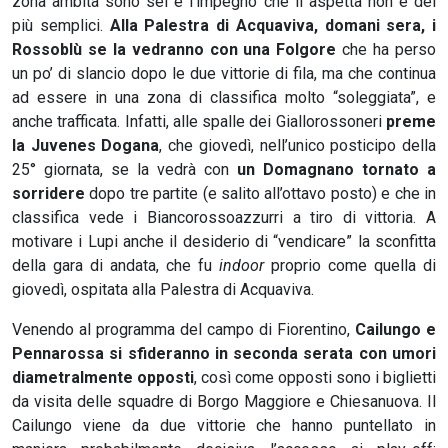
zona ambita sono sei e l’impegno che li aspetta non è dei
più semplici.
Alla Palestra di Acquaviva, domani sera, i
Rossoblù se la vedranno con una Folgore
che ha perso
un po’ di slancio dopo le due vittorie di fila, ma che continua
ad essere in una zona di classifica molto “soleggiata”, e
anche trafficata. Infatti, alle spalle dei Giallorossoneri
preme
la Juvenes Dogana
, che giovedì, nell’unico posticipo della
25° giornata, se la vedrà con
un Domagnano tornato a
sorridere
dopo tre partite (e salito all’ottavo posto) e che in
classifica vede i Biancorossoazzurri a tiro di vittoria. A
motivare i Lupi anche il desiderio di “vendicare” la sconfitta
della gara di andata, che fu
indoor
proprio come quella di
giovedì, ospitata alla Palestra di Acquaviva.
Venendo al programma del campo di Fiorentino,
Cailungo e
Pennarossa si sfideranno in seconda serata con umori
diametralmente opposti
, così come opposti sono i biglietti
da visita delle squadre di Borgo Maggiore e Chiesanuova. Il
Cailungo viene da due vittorie che hanno puntellato in