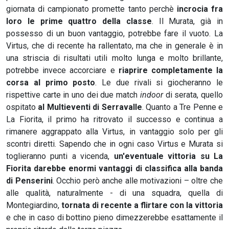
giornata di campionato promette tanto perchè
incrocia fra
loro le prime quattro della classe
. Il Murata, già in
possesso di un buon vantaggio, potrebbe fare il vuoto. La
Virtus, che di recente ha rallentato, ma che in generale è in
una striscia di risultati utili molto lunga e molto brillante,
potrebbe invece accorciare e
riaprire completamente la
corsa al primo posto
. Le due rivali si giocheranno le
rispettive carte in uno dei due match
indoor
di serata, quello
ospitato
al Multieventi di Serravalle
. Quanto a Tre Penne e
La Fiorita, il primo ha ritrovato il successo e continua a
rimanere aggrappato alla Virtus, in vantaggio solo per gli
scontri diretti. Sapendo che in ogni caso Virtus e Murata si
toglieranno punti a vicenda,
un'eventuale vittoria su La
Fiorita darebbe enormi vantaggi di classifica alla banda
di Penserini
. Occhio però anche alle motivazioni – oltre che
alle qualità, naturalmente - di una squadra, quella di
Montegiardino,
tornata di recente a flirtare con la vittoria
e che in caso di bottino pieno dimezzerebbe esattamente il