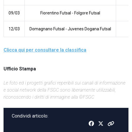
09/03
Fiorentino Futsal
-
Folgore Futsal
12/03
Domagnano Futsal
-
Juvenes Dogana Futsal
Clicca qui per consultare la classifica
Ufficio Stampa
Le foto ed i progetti grafici reperibili sui canali di informazione
e social network della FSGC sono liberamente utilizzabili,
riconoscendo i diritti di immagine alla ©FSGC
Condividi articolo: