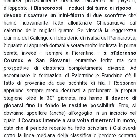
maniera probabilmente decisiva l’accesso ai play-off;
all’opposto,
i Biancorossi – reduci dal turno di riposo –
devono riscattare un mini-filotto di due sconfitte
che
hanno nuovamente fatto allontanare Chiesanuova dal
salottino delle migliori quattro. Se vincerà la leggerezza
d’animo del Cailungo o il desiderio di rivalsa del Pennarossa,
è quanto si appurerà domani a serata molto inoltrata. In prima
serata, invece – sempre a Fiorentino –
si sfideranno
Cosmos e San Giovanni
, entrambe ferite ma con
prospettive di classifica completamente diverse. Ad
accomunare le formazioni di Palermino e Franchino c’è il
fatto di provenire da due sconfitte di fila. I Rossoneri
appaiono sempre meno destinati a prolungare la propria
stagione oltre la 30° giornata, ma hanno
il dovere di
giocarsi fino in fondo le residue possibilità.
Ergo, si
dovranno appellare (anche) all’orgoglio in un incrocio nel
quale il
Cosmos intende a sua volta rimettersi in moto,
dato che il periodo recente ha fatto scivolare i Gialloverdi
sotto la linea mediana della classifica e perdere contatto