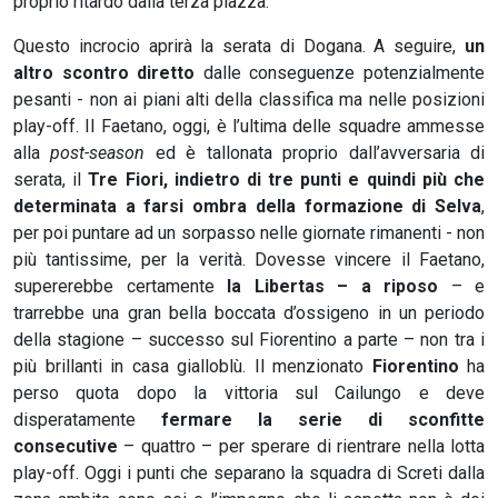
proprio ritardo dalla terza piazza.
Questo incrocio aprirà la serata di Dogana. A seguire,
un
altro scontro diretto
dalle conseguenze potenzialmente
pesanti - non ai piani alti della classifica ma nelle posizioni
play-off. Il Faetano, oggi, è l’ultima delle squadre ammesse
alla
post-season
ed è tallonata proprio dall’avversaria di
serata, il
Tre Fiori, indietro di tre punti e quindi più che
determinata a farsi ombra della formazione di Selva
,
per poi puntare ad un sorpasso nelle giornate rimanenti - non
più tantissime, per la verità. Dovesse vincere il Faetano,
supererebbe certamente
la Libertas – a riposo
– e
trarrebbe una gran bella boccata d’ossigeno in un periodo
della stagione – successo sul Fiorentino a parte – non tra i
più brillanti in casa gialloblù. Il menzionato
Fiorentino
ha
perso quota dopo la vittoria sul Cailungo e deve
disperatamente
fermare la serie di sconfitte
consecutive
– quattro – per sperare di rientrare nella lotta
play-off. Oggi i punti che separano la squadra di Screti dalla