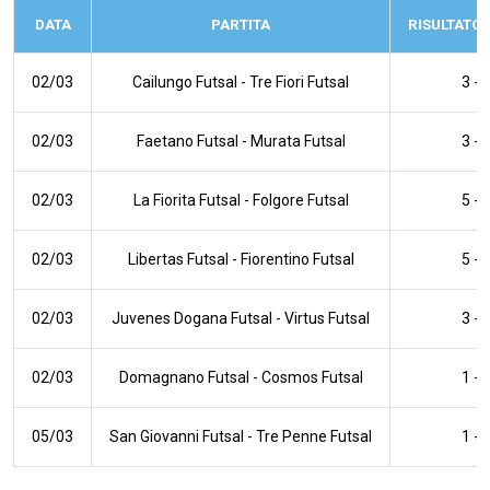
DATA
PARTITA
RISULTATO
02/03
Cailungo Futsal
-
Tre Fiori Futsal
3 - 
02/03
Faetano Futsal
-
Murata Futsal
3 - 
02/03
La Fiorita Futsal
-
Folgore Futsal
5 - 
02/03
Libertas Futsal
-
Fiorentino Futsal
5 - 
02/03
Juvenes Dogana Futsal
-
Virtus Futsal
3 - 
02/03
Domagnano Futsal
-
Cosmos Futsal
1 - 
05/03
San Giovanni Futsal
-
Tre Penne Futsal
1 - 