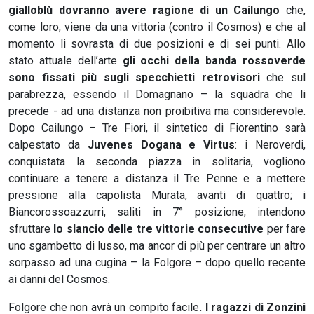
gialloblù dovranno avere ragione di un Cailungo
che,
come loro, viene da una vittoria (contro il Cosmos) e che al
momento li sovrasta di due posizioni e di sei punti. Allo
stato attuale dell’arte
gli occhi della banda rossoverde
sono fissati più sugli specchietti retrovisori
che sul
parabrezza, essendo il Domagnano – la squadra che li
precede - ad una distanza non proibitiva ma considerevole.
Dopo Cailungo – Tre Fiori, il sintetico di Fiorentino sarà
calpestato da
Juvenes Dogana e Virtus
: i Neroverdi,
conquistata la seconda piazza in solitaria, vogliono
continuare a tenere a distanza il Tre Penne e a mettere
pressione alla capolista Murata, avanti di quattro; i
Biancorossoazzurri, saliti in 7° posizione, intendono
sfruttare
lo slancio delle tre vittorie consecutive
per fare
uno sgambetto di lusso, ma ancor di più per centrare un altro
sorpasso ad una cugina – la Folgore – dopo quello recente
ai danni del Cosmos.
Folgore che non avrà un compito facile
. I ragazzi di Zonzini