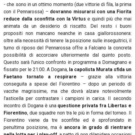
- che sono in un ottimo momento (due vittorie di fila, la prima
con il Pennarossa) –
dovranno misurarsi con una Fiorita
reduce dalla sconfitta con la Virtus
e quindi più che mai
animata da un desiderio di riscatto. Del resto i buoni
propositi non mancano neanche in casa giallorossonera:
oltre alla necessità di tenere la posizione sulle inseguitrici, il
turno di riposo del Pennarossa offre a Falciano la concreta
possibilità di accorciare ulteriormente dal quinto posto.
Questo sarà l’unico confronto in programma a Domagnano e
fissato per le 21:00. A Dogana,
la capolista Murata sfida un
Faetano
tornato a respirare
– grazie alla vittoria
conseguita a spese del Fiorentino – dopo un periodo di
vacche magrissime, ma che dovrà alzare notevolmente
l’asticella per contrastare i campioni in carica. Il secondo
incontro di Dogana è una
questione privata fra Libertas e
Fiorentino
, due squadre non tra le più in forma del torneo. Il
Fiorentino viene da tre sconfitte ed è sprofondato in
penultima posizione, ma è
ancora in grado di rientrare
nella lotta per i play-off
, a patto di non dilapidare occasioni