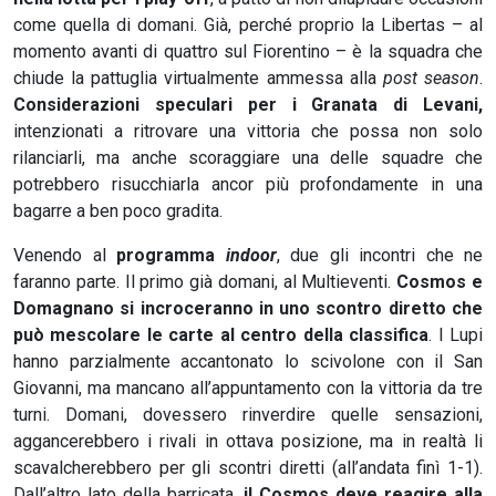
come quella di domani. Già, perché proprio la Libertas – al
momento avanti di quattro sul Fiorentino – è la squadra che
chiude la pattuglia virtualmente ammessa alla
post season
.
Considerazioni speculari per i Granata di Levani,
intenzionati a ritrovare una vittoria che possa non solo
rilanciarli, ma anche scoraggiare una delle squadre che
potrebbero risucchiarla ancor più profondamente in una
bagarre a ben poco gradita.
Venendo al
programma
indoor
, due gli incontri che ne
faranno parte. Il primo già domani, al Multieventi.
Cosmos e
Domagnano si incroceranno in uno scontro diretto che
può mescolare le carte al centro della classifica
. I Lupi
hanno parzialmente accantonato lo scivolone con il San
Giovanni, ma mancano all’appuntamento con la vittoria da tre
turni. Domani, dovessero rinverdire quelle sensazioni,
aggancerebbero i rivali in ottava posizione, ma in realtà li
scavalcherebbero per gli scontri diretti (all’andata finì 1-1).
Dall’altro lato della barricata,
il Cosmos deve reagire alla