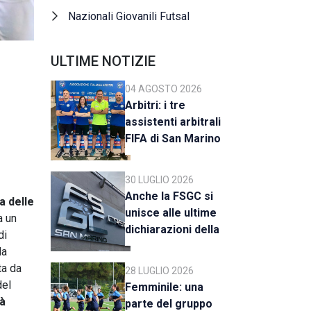
Nazionali Giovanili Futsal
ULTIME NOTIZIE
04 AGOSTO 2026
Arbitri: i tre
assistenti arbitrali
FIFA di San Marino
al raduno della CAN
C
30 LUGLIO 2026
Anche la FSGC si
a delle
unisce alle ultime
a un
dichiarazioni della
di
UEFA
da
ta da
28 LUGLIO 2026
del
Femminile: una
rà
parte del gruppo