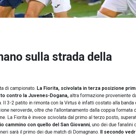
nano sulla strada della
ata di campionato.
La Fiorita, scivolata in terza posizione prim
tto
contro la Juvenes-Dogana,
altra formazione proveniente d
. Il 3-2 patito in rimonta con la Virtus è infatti costato alla banda 
ione neroverde, oltre che l'allontanamento dalla coppia formata 
. La Fiorita è invece scivolata dal primo al terzo posto, supera
rio cammino con quello del San Giovanni
, uno dei due fanalini 
oneri sarà il primo dei due match di Domagnano.
Il secondo ved