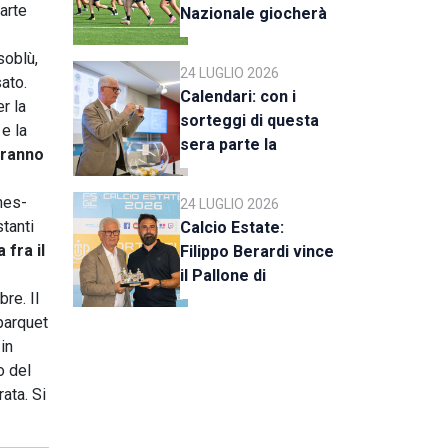
parte
Nazionale giocherà
a Rimini
soblù,
24 LUGLIO 2026
sato.
Calendari: con i
r la
sorteggi di questa
 e la
sera parte la
rranno
stagione 2026-27
nes-
24 LUGLIO 2026
tanti
Calcio Estate:
 fra il
Filippo Berardi vince
il Pallone di
re. Il
Cristallo, al Tre Fiori
 parquet
Panchina d’Oro e
in
Trofeo Koppe
o del
rata. Si