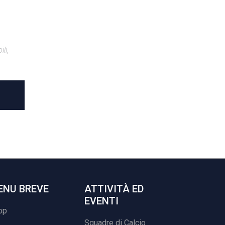
li,
ENU BREVE
ATTIVITÀ ED
EVENTI
op
Squadre di Calcio