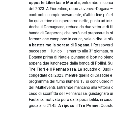
opposte Libertas e Murata,
entrambe in cerca d
del 2023. A Fiorentino, dopo Juvenes-Dogana – 
confronto, complessivamente, d'altitudine più el
fin qui autrice di un percorso netto, punta ad in
Anche il Domagnano, reduce da due vittorie di fil
banda di Gasperoni, che però, nel preparare la sfi
formazione campione in carica, vale a dire le sfid
a battesimo la serata di Dogana
. I Rossoverd
successo – l'unico – smarrito alla 3° giornata, 
Dogana prima di Natale, puntano al bottino pien
appena due lunghezze dalla banda di Pollini.
Su
Tre Fiori e il Pennarossa
. La squadra di Bugli 
congedata dal 2023, mentre quella di Casadei è a
programma del turno numero 13 si concluderò 
del Multieventi. Entrambe mancano alla vittoria
caso di sconfitta del Pennarossa, guadagnare un
Faetano, motivato però dalla possibilità, in caso d
gioca alle 21:45.
A riposo il Tre Penne.
Quest