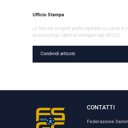
Ufficio Stampa
Le foto ed i progetti grafici reperibili sui canali 
riconoscendo i diritti di immagine alla ©FSGC
Condividi articolo:
CONTATTI
Federazione Samma