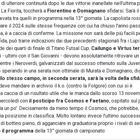
i ulteriore continuità dopo le due vittorie inanellate nell'ultima 
La Fiorita, toccherà a
Fiorentino e Domagnano
sfidarsi. Sarà il
evata tra quelli in programma nella 13° giornata. La capolista ros
iziare il 2024 sulle stesse frequenze con cui ha chiuso l'anno pas
a, è a caccia di conferme. La missione non sarà delle più facili pe
da, può trarre indicazioni dai due precedenti stagionali fra i Lupi
e dei quarti di finale di Titano Futsal Cup.
Cailungo e Virtus te
i - ultimi con il San Giovanni - devono assolutamente ritrovare un
mentre i Neroverdi, galvanizzati dal successo ottenuto sulla Juve
o sperando in una serata non ottimale di Murata e Domagnano, dis
llo stesso campo, in seconda serata, sarà la volta della sfida
deve mandare in archivio il k.o. (contro la Folgore) con cui si è
 caccia di un risultato utile che le manca dallo scorso 13 novemb
mercoledì con
il posticipo fra Cosmos e Faetano
, ospitato sul
 da un po'. Decisamente da meno tempo il Cosmos, che potrebbe, 
a posizione in classifica. Molto lontano invece l'ultimo success
i bottino pieno, di agganciare in graduatoria proprio i rivali di se
o
il programma
della 13° giornata di campionato: