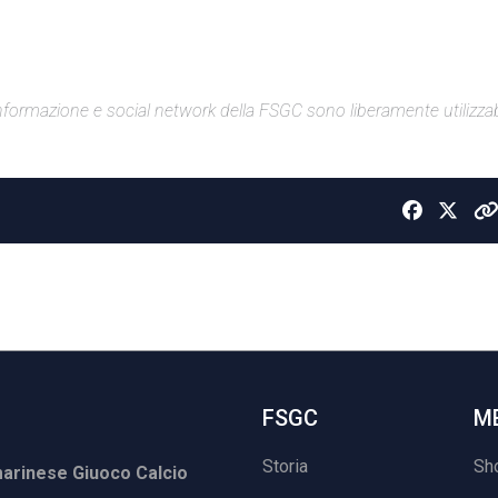
di informazione e social network della FSGC sono liberamente utilizzabi
FSGC
M
Storia
Sh
rinese Giuoco Calcio