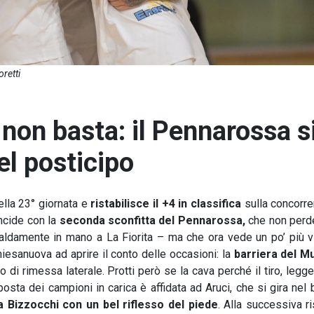
oretti
 non basta: il Pennarossa s
el posticipo
ella 23° giornata e
ristabilisce il +4 in classifica
sulla concorre
ncide con la
seconda sconfitta del Pennarossa,
che non perd
ldamente in mano a La Fiorita – ma che ora vede un po’ più vi
hiesanuova ad aprire il conto delle occasioni: la
barriera del M
o di rimessa laterale. Protti però se la cava perché il tiro, leg
posta dei campioni in carica è affidata ad Aruci, che si gira nel
 Bizzocchi con un bel riflesso del piede
. Alla successiva ris