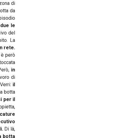
 zona di
dotta da
pisodio
 due le
rivo del
ito. La
n rete.
 è però
 toccata
 Però,
in
avoro di
Verri:
il
ua botta
 per il
ppietta,
rcature
cutivo
li.
Di là,
a botta