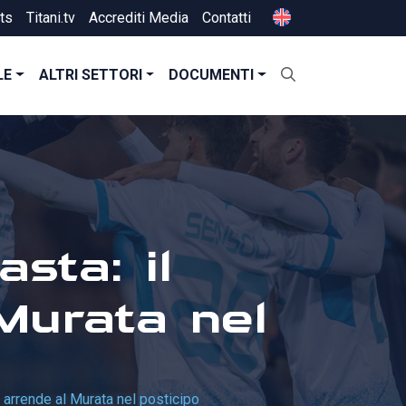
ts
Titani.tv
Accrediti Media
Contatti
LE
ALTRI SETTORI
DOCUMENTI
sta: il
Murata nel
i arrende al Murata nel posticipo