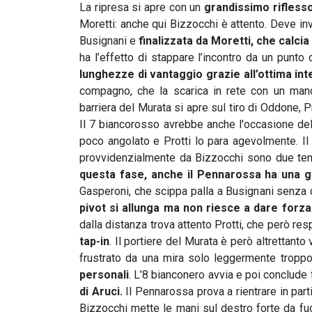
La ripresa si apre con un
grandissimo riflesso
Moretti: anche qui Bizzocchi è attento. Deve inv
Busignani e
finalizzata da Moretti, che calcia
ha l’effetto di stappare l’incontro da un punto 
lunghezze di vantaggio grazie all’ottima int
compagno, che la scarica in rete con un manci
barriera del Murata si apre sul tiro di Oddone, P
Il 7 biancorosso avrebbe anche l'occasione dell
poco angolato e Protti lo para agevolmente. Il 
provvidenzialmente da Bizzocchi sono due tentat
questa fase, anche il Pennarossa ha una 
Gasperoni, che scippa palla a Busignani senza 
pivot si allunga ma non riesce a dare forza 
dalla distanza trova attento Protti, che però res
tap-in
. Il portiere del Murata è però altrettanto
frustrato da una mira solo leggermente troppo
personali
. L’8 bianconero avvia e poi conclude
di Aruci.
Il Pennarossa prova a rientrare in par
Bizzocchi mette le mani sul destro forte da fuo