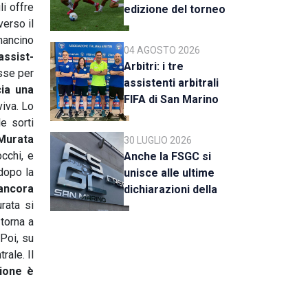
li offre
edizione del torneo
verso il
al via il 18 agosto
 mancino
04 AGOSTO 2026
assist-
Arbitri: i tre
sse per
assistenti arbitrali
cia una
FIFA di San Marino
viva. Lo
al raduno della CAN
e sorti
C
 Murata
30 LUGLIO 2026
occhi, e
Anche la FSGC si
dopo la
unisce alle ultime
ancora
dichiarazioni della
rata si
UEFA
torna a
Poi, su
rale. Il
sione è