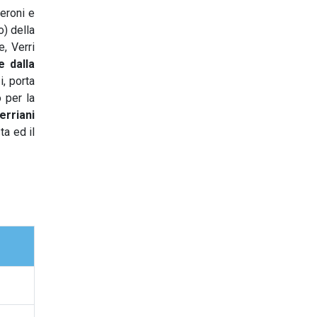
eroni e
o) della
, Verri
e dalla
, porta
 per la
terriani
ta ed il