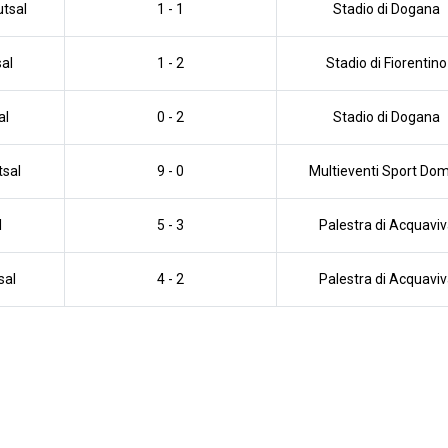
tsal
1 - 1
Stadio di Dogana
al
1 - 2
Stadio di Fiorentino
al
0 - 2
Stadio di Dogana
tsal
9 - 0
Multieventi Sport Do
l
5 - 3
Palestra di Acquavi
sal
4 - 2
Palestra di Acquavi