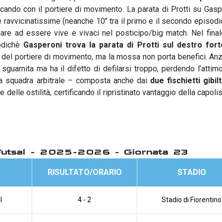
cando con il portiere di movimento. La parata di Protti su Gasp
ravvicinatissime (neanche 10’’ tra il primo e il secondo episodi
are ad essere vive e vivaci nel posticipo/big match. Nel finale
podichè
Gasperoni trova la parata di Protti sul destro fort
 del portiere di movimento, ma la mossa non porta benefici. Anzi
guarnita ma ha il difetto di defilarsi troppo, perdendo l’attimo
la squadra arbitrale – composta anche dai
due fischietti gibil
e delle ostilità, certificando il ripristinato vantaggio della capolis
Futsal - 2025-2026 - Giornata 23
RISULTATO/ORARIO
STADIO
l
4 - 2
Stadio di Fiorentino