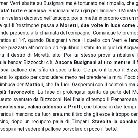
er. Verri sbatte su Busignani ma è fortunato nel rimpallo, che g
tata’ forte e precisa.
Busignani alza i giri per lanciare il Murata 
a rivelarsi decisivo nell’anticipo; poi si mette in proprio con un
 qui il ‘testimone’ passa a
Moretti, due volte in luce come 
ponde presente alla chiamata del compagno. Comunque le preme
ratica al 14’, quando Busignani vince il duello con Verri e
lan
lone piazzato all’incrocio ed equilibrio ristabilito in quel di Acqua
 il destro di Moretti, alto. Poi lui stesso prova a ribaltare l
lla banda: Bizzocchi c’è
. Ancora Busignani al tiro mentre il
ossa
: pallone che sfila di poco a lato. C’è però il tocco il Bizz
ersi lo spazio per concludere: meno nel prendere la mira. Poco 
i imbuca per
Mattioli,
che fa fuori Gasperoni con il controllo ma
 più favorevole
. La fase di prolungata spinta da parte del Mu
questo sventato da Bizzocchi. Nel finale di tempo il Pennarossa 
evolissima, calcia addosso a Protti,
che blocca in due tempi. 
rica il mancino da fuori area, ma il tiro che gli esce è troppo cent
cino, dopo un recupero palla di Timpani.
Stavolta la conclu
i sospira nel vedere il pallone sorvolare di poco il ‘sette’.