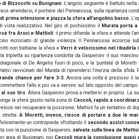
 di Bizzocchi su Busignani
. L’angolo seguente è battuto nella
ece arrendersi, il portiere del Pennarossa, sulla ripartenza con
 di prima intenzione e piazza la sfera all’angolino basso.
L’e
di vista realizzativo. Nel giro di pochissimo il
Murata porta a
esa fra Aruci e Mattioli
: il primo difende la sfera e attende l’ar
no incrociato di grande violenza. Il Pennarossa accorcia sub
rotti non trattiene la sfera e
Verri è velocissimo nel ribadirla i
a tripletta su ripartenza condotta da Gasperoni: il suo mancino
diagonale di De Angelis fuori di poco, e la ‘puntata’ di Moretti
ivi ravvicinati del Murata di riprendersi l’inerzia della sfida.
grande chance per fare 3-3
. Ancora una volta è prezioso il l
commettere fallo e poi va a servire sul lato opposto del campo 
al suo tiro
. Allora Gasperoni prova a mettersi in proprio. La s
pinge la sfera giusto nella zona di
Ceccoli, rapido a coordinarsi
 veloce nel recuperare la posizione. Mattioli fa un tentativo di do
 stretta.
A
Moretti, invece, riesce di portare a due le ma
 felicemente un contropiede sfruttando il
secondo assist conse
tita con la punizione di Gasperoni,
salvata sulla linea da Mattio
ri area di Busignani, poi
Ceccoli mura la conclusione quasi 