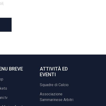
li,
ENU BREVE
ATTIVITÀ ED
EVENTI
op
Squadre di Calcio
ckets
Associazione
ani.tv
Sammarinese Arbitri