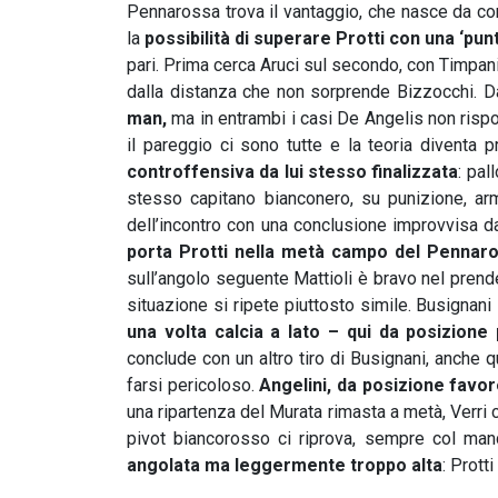
Pennarossa trova il vantaggio, che nasce da corn
la
possibilità di superare Protti con una ‘pun
pari. Prima cerca Aruci sul secondo, con Timpani 
dalla distanza che non sorprende Bizzocchi. Da
man,
ma in entrambi i casi De Angelis non ris
il pareggio ci sono tutte e la teoria diventa p
controffensiva da lui stesso finalizzata
: pal
stesso capitano bianconero, su punizione, arma
dell’incontro con una conclusione improvvisa da
porta Protti nella metà campo del Pennar
sull’angolo seguente Mattioli è bravo nel prend
situazione si ripete piuttosto simile. Busignan
una volta calcia a lato – qui da posizione
conclude con un altro tiro di Busignani, anche 
farsi pericoloso.
Angelini, da posizione favor
una ripartenza del Murata rimasta a metà, Verri ca
pivot biancorosso ci riprova, sempre col man
angolata ma leggermente troppo alta
: Prott