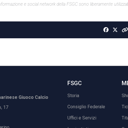
di informazione e social network della FSGC sono liberamente utilizzabi
FSGC
M
Storia
Sh
rinese Giuoco Calcio
Consiglio Federale
Ti
o, 17
Uffici e Servizi
Tit
arino