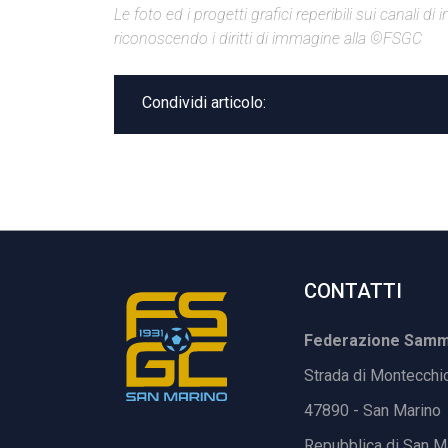
Le foto ed i progetti grafici reperibili sui canali 
riconoscendo i diritti di immagine alla ©FSGC
Condividi articolo:
CONTATTI
Federazione Samma
Strada di Montecchi
47890 - San Marino
Repubblica di San M