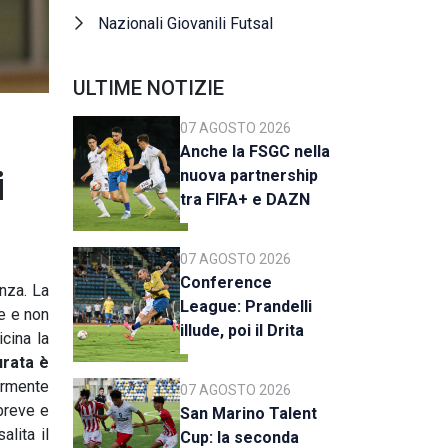
Nazionali Giovanili Futsal
ULTIME NOTIZIE
07 AGOSTO 2026
Anche la FSGC nella
i
nuova partnership
tra FIFA+ e DAZN
07 AGOSTO 2026
Conference
nza. La
League: Prandelli
e e non
illude, poi il Drita
cina la
esce alla distanza
urata è
germente
07 AGOSTO 2026
 breve e
San Marino Talent
alita il
Cup: la seconda