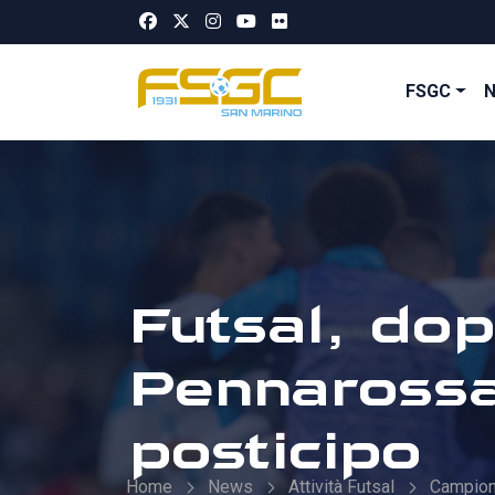
FSGC
Futsal, dop
Pennarossa
posticipo
Home
News
Attività Futsal
Campiona