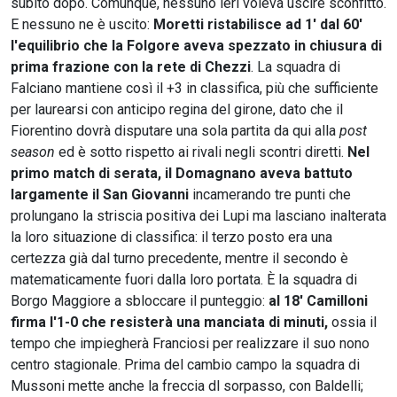
subito dopo. Comunque, nessuno ieri voleva uscire sconfitto.
E nessuno ne è uscito:
Moretti ristabilisce ad 1' dal 60'
l'equilibrio che la Folgore aveva spezzato in chiusura di
prima frazione con la rete di Chezzi
. La squadra di
Falciano mantiene così il +3 in classifica, più che sufficiente
per laurearsi con anticipo regina del girone, dato che il
Fiorentino dovrà disputare una sola partita da qui alla
post
season
ed è sotto rispetto ai rivali negli scontri diretti.
Nel
primo match di serata, il Domagnano aveva battuto
largamente il San Giovanni
incamerando tre punti che
prolungano la striscia positiva dei Lupi ma lasciano inalterata
la loro situazione di classifica: il terzo posto era una
certezza già dal turno precedente, mentre il secondo è
matematicamente fuori dalla loro portata. È la squadra di
Borgo Maggiore a sbloccare il punteggio:
al 18' Camilloni
firma l'1-0 che resisterà una manciata di minuti,
ossia il
tempo che impiegherà Franciosi per realizzare il suo nono
centro stagionale. Prima del cambio campo la squadra di
Mussoni mette anche la freccia dl sorpasso, con Baldelli;