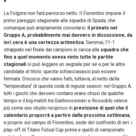
La Folgore non farà percorso netto. Il Fiorentino impone il
primo pareggio stagionale alla squadra di Spada, che
comunque può ampiamente consolarsi:
il primato nel
Gruppo A, probabilmente mai davvero in discussione, da
ieri sera è una certezza aritmetica
. Semmai, l'1-1
strappato nel finale dai campioni in carica alla
squadra che
fino a quel momento aveva vinto tutte le partite
stagionali
si può leggere un segnale per sé e per le altre
candidate al titolo: questa schiacciasassi può essere
fermata. Discorsi che vanno fatti, tuttavia, al netto della
"temperatura" di questa coda di
regular season
: nel Gruppo A,
tutti i giochi che davvero contano erano chiusi da qualche
tempo e il big match tra Giallorossoneri e Rossoblù valeva
più come uno studio reciproco in
previsione di quel che il
calendario proporrà a partire dalla prossima settimana
,
e proprio sul campo di Fiorentino, sede del confronto di ieri: i
play-off di Titano Futsal Cup prima e quelli di campionato