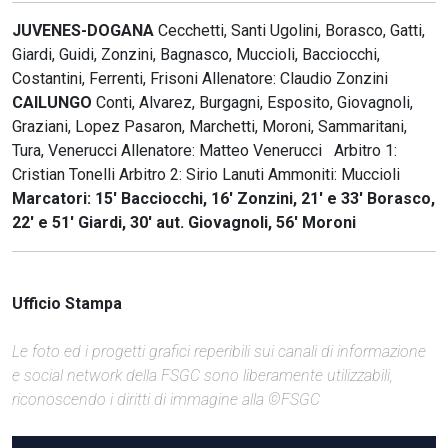
JUVENES-DOGANA
Cecchetti, Santi Ugolini, Borasco, Gatti,
Giardi, Guidi, Zonzini, Bagnasco, Muccioli, Bacciocchi,
Costantini, Ferrenti, Frisoni Allenatore: Claudio Zonzini
CAILUNGO
Conti, Alvarez, Burgagni, Esposito, Giovagnoli,
Graziani, Lopez Pasaron, Marchetti, Moroni, Sammaritani,
Tura, Venerucci Allenatore: Matteo Venerucci Arbitro 1:
Cristian Tonelli Arbitro 2: Sirio Lanuti Ammoniti: Muccioli
Marcatori: 15' Bacciocchi, 16' Zonzini, 21' e 33' Borasco,
22' e 51' Giardi, 30' aut. Giovagnoli, 56' Moroni
Ufficio Stampa
Le foto ed i progetti grafici reperibili sui canali di informazione
e social network della FSGC sono liberamente utilizzabili,
riconoscendo i diritti di immagine alla ©FSGC