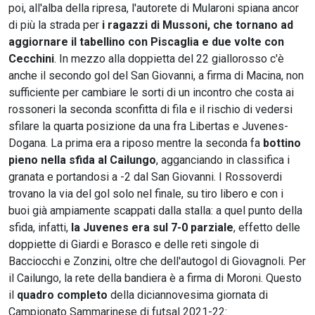
poi, all'alba della ripresa, l'autorete di Mularoni spiana ancor
di più la strada per
i ragazzi di Mussoni, che tornano ad
aggiornare il tabellino con Piscaglia e due volte con
Cecchini
. In mezzo alla doppietta del 22 giallorosso c'è
anche il secondo gol del San Giovanni, a firma di Macina, non
sufficiente per cambiare le sorti di un incontro che costa ai
rossoneri la seconda sconfitta di fila e il rischio di vedersi
sfilare la quarta posizione da una fra Libertas e Juvenes-
Dogana. La prima era a riposo mentre la seconda fa
bottino
pieno nella sfida al Cailungo
, agganciando in classifica i
granata e portandosi a -2 dal San Giovanni. I Rossoverdi
trovano la via del gol solo nel finale, su tiro libero e con i
buoi già ampiamente scappati dalla stalla: a quel punto della
sfida, infatti,
la Juvenes era sul 7-0 parziale
, effetto delle
doppiette di Giardi e Borasco e delle reti singole di
Bacciocchi e Zonzini, oltre che dell'autogol di Giovagnoli. Per
il Cailungo, la rete della bandiera è a firma di Moroni. Questo
il
quadro completo
della diciannovesima giornata di
Campionato Sammarinese di futsal 2021-22: