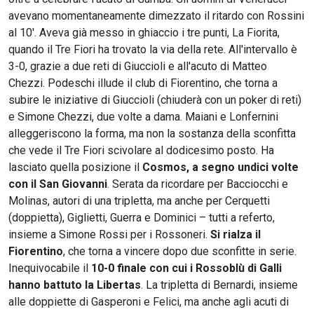
avevano momentaneamente dimezzato il ritardo con Rossini
al 10'. Aveva già messo in ghiaccio i tre punti, La Fiorita,
quando il Tre Fiori ha trovato la via della rete. All'intervallo è
3-0, grazie a due reti di Giuccioli e all'acuto di Matteo
Chezzi. Podeschi illude il club di Fiorentino, che torna a
subire le iniziative di Giuccioli (chiuderà con un poker di reti)
e Simone Chezzi, due volte a dama. Maiani e Lonfernini
alleggeriscono la forma, ma non la sostanza della sconfitta
che vede il Tre Fiori scivolare al dodicesimo posto. Ha
lasciato quella posizione il
Cosmos, a segno undici volte
con il San Giovanni
. Serata da ricordare per Bacciocchi e
Molinas, autori di una tripletta, ma anche per Cerquetti
(doppietta), Giglietti, Guerra e Dominici – tutti a referto,
insieme a Simone Rossi per i Rossoneri.
Si rialza il
Fiorentino
, che torna a vincere dopo due sconfitte in serie.
Inequivocabile il
10-0 finale con cui i Rossoblù di Galli
hanno battuto la Libertas
. La tripletta di Bernardi, insieme
alle doppiette di Gasperoni e Felici, ma anche agli acuti di