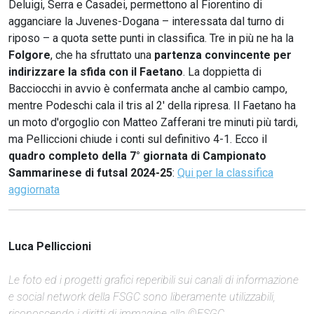
Deluigi, Serra e Casadei, permettono al Fiorentino di
agganciare la Juvenes-Dogana – interessata dal turno di
riposo – a quota sette punti in classifica. Tre in più ne ha la
Folgore
, che ha sfruttato una
partenza convincente per
indirizzare la sfida con il Faetano
. La doppietta di
Bacciocchi in avvio è confermata anche al cambio campo,
mentre Podeschi cala il tris al 2' della ripresa. Il Faetano ha
un moto d'orgoglio con Matteo Zafferani tre minuti più tardi,
ma Pelliccioni chiude i conti sul definitivo 4-1. Ecco il
quadro completo della 7° giornata di Campionato
Sammarinese di futsal 2024-25
:
Qui per la classifica
aggiornata
Luca Pelliccioni
Le foto ed i progetti grafici reperibili sui canali di informazione
e social network della FSGC sono liberamente utilizzabili,
riconoscendo i diritti di immagine alla ©FSGC