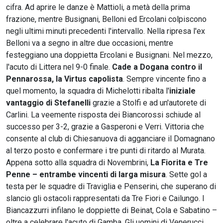
cifra. Ad aprire le danze è Mattioli, a metà della prima
frazione, mentre Busignani, Belloni ed Ercolani colpiscono
negli ultimi minuti precedenti l'intervallo. Nella ripresa l'ex
Belloni va a segno in altre due occasioni, mentre
festeggiano una doppietta Ercolani e Busignani. Nel mezzo,
l'acuto di Littera nel 9-0 finale.
Cade a Dogana contro il
Pennarossa, la Virtus capolista
. Sempre vincente fino a
quel momento, la squadra di Michelotti ribalta l'
iniziale
vantaggio di Stefanelli
grazie a Stolfi e ad un'autorete di
Carlini. La veemente risposta dei Biancorossi schiude al
successo per 3-2, grazie a Gasperoni e Verri. Vittoria che
consente al club di Chiesanuova di agganciare il Domagnano
al terzo posto e confermare i tre punti di ritardo al Murata.
Appena sotto alla squadra di Novembrini,
La Fiorita e Tre
Penne – entrambe vincenti di larga misura
. Sette gol a
testa per le squadre di Traviglia e Penserini, che superano di
slancio gli ostacoli rappresentati da Tre Fiori e Cailungo. I
Biancazzurri infilano le doppiette di Beinat, Cola e Sabatino –
oltre a celebrare l'acuto di Gamba. Gli uomini di Venerucci