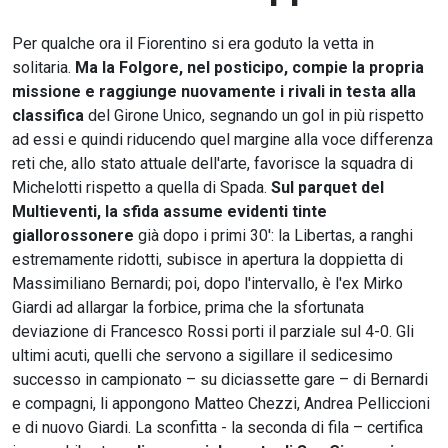
Per qualche ora il Fiorentino si era goduto la vetta in
solitaria.
Ma la Folgore, nel posticipo, compie la propria
missione e raggiunge nuovamente i rivali in testa alla
classifica
del Girone Unico, segnando un gol in più rispetto
ad essi e quindi riducendo quel margine alla voce differenza
reti che, allo stato attuale dell'arte, favorisce la squadra di
Michelotti rispetto a quella di Spada.
Sul parquet del
Multieventi, la sfida assume evidenti tinte
giallorossonere
già dopo i primi 30': la Libertas, a ranghi
estremamente ridotti, subisce in apertura la doppietta di
Massimiliano Bernardi; poi, dopo l'intervallo, è l'ex Mirko
Giardi ad allargar la forbice, prima che la sfortunata
deviazione di Francesco Rossi porti il parziale sul 4-0. Gli
ultimi acuti, quelli che servono a sigillare il sedicesimo
successo in campionato – su diciassette gare – di Bernardi
e compagni, li appongono Matteo Chezzi, Andrea Pelliccioni
e di nuovo Giardi. La sconfitta - la seconda di fila – certifica