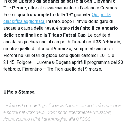
in casa Libertas
gli agganci da parte di San Giovanni e
Tre Penne
, oltre al riavvicinamento di Faetano e Cosmos.
Ecco il
quadro completo
della 18° giornata:
Qui per la
classifica aggiornata.
Intanto, dopo il rinvio delle gare di
andata a causa della neve, è stato
ridefinito il calendario
delle semifinali della Titano Futsal Cup
. Le partite di
andata si giocheranno al campo di Fiorentino
il 23 febbraio
,
mentre quelle di ritorno
il 9 marzo
, sempre al campo di
Fiorentino. Gli orari di gioco sono quelli canonici: 20:15 e
21:45. Folgore – Juvenes-Dogana aprirà il programma del 23
febbraio, Fiorentino – Tre Fiori quello del 9 marzo.
Ufficio Stampa
Le foto ed i progetti grafici reperibili sui canali di informazione
e social network della FSGC sono liberamente utilizzabili,
riconoscendo i diritti di immagine alla ©FSGC