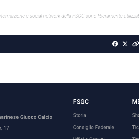
di informazione e social network della FSGC sono liberamente utilizzabi
FSGC
M
Storia
Sh
rinese Giuoco Calcio
Consiglio Federale
Ti
o, 17