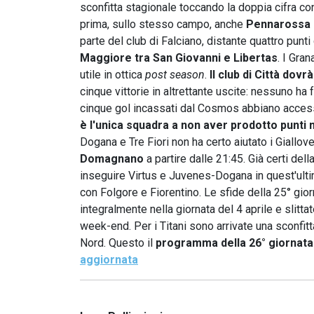
sconfitta stagionale toccando la doppia cifra co
prima, sullo stesso campo, anche
Pennarossa 
parte del club di Falciano, distante quattro punt
Maggiore tra San Giovanni e Libertas
. I Gra
utile in ottica
post season
.
Il club di Città dovr
cinque vittorie in altrettante uscite: nessuno ha
cinque gol incassati dal Cosmos abbiano accesso
è l'unica squadra a non aver prodotto punti n
Dogana e Tre Fiori non ha certo aiutato i Giallove
Domagnano
a partire dalle 21:45. Già certi dell
inseguire Virtus e Juvenes-Dogana in quest'ulti
con Folgore e Fiorentino. Le sfide della 25° g
integralmente nella giornata del 4 aprile e slit
week-end. Per i Titani sono arrivate una sconfitt
Nord. Questo il
programma della 26° giornata
aggiornata