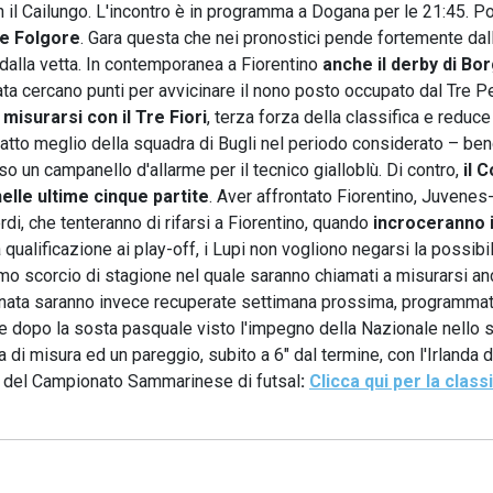
n il Cailungo. L'incontro è in programma a Dogana per le 21:45. P
e Folgore
. Gara questa che nei pronostici pende fortemente dal
i dalla vetta. In contemporanea a Fiorentino
anche il derby di Bo
nata cercano punti per avvicinare il nono posto occupato dal Tre P
à misurarsi con il Tre Fiori
, terza forza della classifica e reduce
 fatto meglio della squadra di Bugli nel periodo considerato – ben
 un campanello d'allarme per il tecnico gialloblù. Di contro,
il 
elle ultime cinque partite
. Aver affrontato Fiorentino, Juvenes
rdi, che tenteranno di rifarsi a Fiorentino, quando
incroceranno i
a qualificazione ai play-off, i Lupi non vogliono negarsi la possibil
mo scorcio di stagione nel quale saranno chiamati a misurarsi a
iornata saranno invece recuperate settimana prossima, programma
tate dopo la sosta pasquale visto l'impegno della Nazionale nello 
a di misura ed un pareggio, subito a 6" dal termine, con l'Irlanda d
del Campionato Sammarinese di futsal
:
Clicca qui per la class