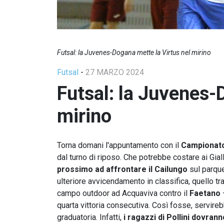
Futsal: la Juvenes-Dogana mette la Virtus nel mirino
Futsal
-
27 MARZO 2024
Futsal: la Juvenes-
mirino
Torna domani l'appuntamento con il
Campionato
dal turno di riposo. Che potrebbe costare ai Giall
prossimo ad affrontare il Cailungo
sul parque
ulteriore avvicendamento in classifica, quello tr
campo outdoor ad Acquaviva contro il
Faetano
–
quarta vittoria consecutiva. Così fosse, servire
graduatoria. Infatti,
i ragazzi di Pollini dovran