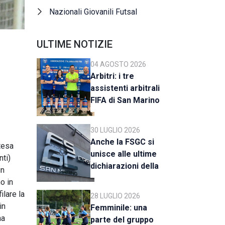
Nazionali Giovanili Futsal
ULTIME NOTIZIE
04 AGOSTO 2026
Arbitri: i tre
assistenti arbitrali
FIFA di San Marino
al raduno della CAN
C
30 LUGLIO 2026
Anche la FSGC si
ttesa
unisce alle ultime
nti)
dichiarazioni della
un
UEFA
o in
ilare la
28 LUGLIO 2026
in
Femminile: una
ma
parte del gruppo