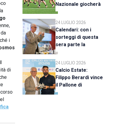
oco
Nazionale giocherà
la
a Rimini
rgo
24 LUGLIO 2026
enne,
Calendari: con i
 da
sorteggi di questa
ché i
sera parte la
Cosmos
stagione 2026-27
-
l
24 LUGLIO 2026
ità di
Calcio Estate:
nche
Filippo Berardi vince
te
il Pallone di
scorso
Cristallo, al Tre Fiori
el
Panchina d’Oro e
ifica
Trofeo Koppe