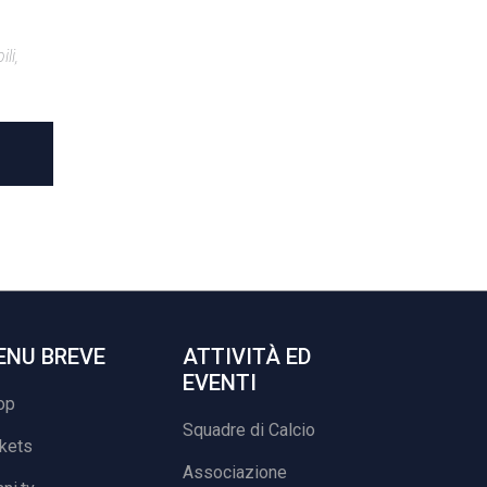
li,
ENU BREVE
ATTIVITÀ ED
EVENTI
op
Squadre di Calcio
ckets
Associazione