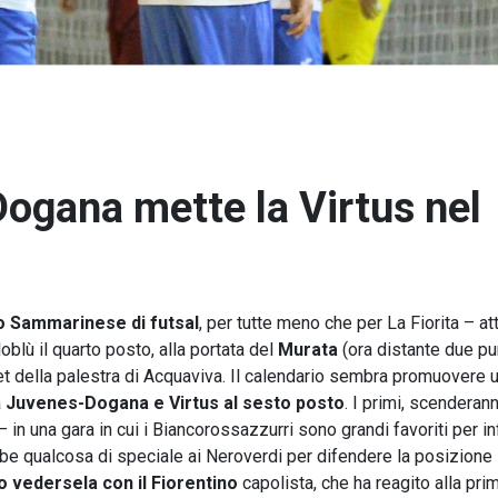
Dogana mette la Virtus nel
 Sammarinese di futsal
, per tutte meno che per La Fiorita – a
oblù il quarto posto, alla portata del
Murata
(ora distante due pu
t della palestra di Acquaviva. Il calendario sembra promuovere 
a
Juvenes-Dogana e Virtus al sesto posto
. I primi, scenderann
 in una gara in cui i Biancorossazzurri sono grandi favoriti per inf
bbe qualcosa di speciale ai Neroverdi per difendere la posizione 
no vedersela con il Fiorentino
capolista, che ha reagito alla pri