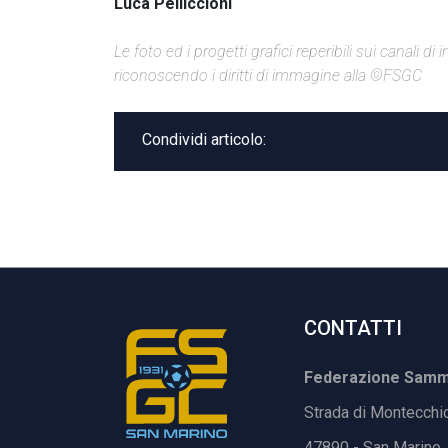
Luca Pelliccioni
Le foto ed i progetti grafici reperibili sui canali 
riconoscendo i diritti di immagine alla ©FSGC
Condividi articolo:
CONTATTI
Federazione Samma
Strada di Montecchi
47890 - San Marino