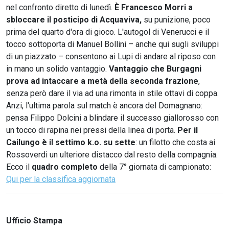
nel confronto diretto di lunedì.
È
Francesco Morri a
sbloccare il posticipo di Acquaviva,
su punizione, poco
prima del quarto d'ora di gioco. L'autogol di Venerucci e il
tocco sottoporta di Manuel Bollini – anche qui sugli sviluppi
di un piazzato – consentono ai Lupi di andare al riposo con
in mano un solido vantaggio.
Vantaggio che Burgagni
prova ad intaccare a metà della seconda frazione
,
senza però dare il via ad una rimonta in stile ottavi di coppa.
Anzi, l'ultima parola sul match è ancora del Domagnano:
pensa Filippo Dolcini a blindare il successo giallorosso con
un tocco di rapina nei pressi della linea di porta.
Per il
Cailungo è il settimo k.o. su sette
: un filotto che costa ai
Rossoverdi un ulteriore distacco dal resto della compagnia.
Ecco il
quadro completo
della 7° giornata di campionato:
Qui per la classifica aggiornata
Ufficio Stampa