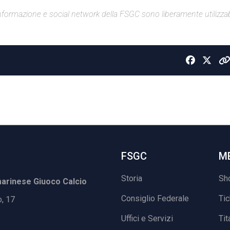
di informazione e social network della FSGC sono liberamente utilizzabi
FSGC
M
Storia
Sh
rinese Giuoco Calcio
Consiglio Federale
Ti
o, 17
Uffici e Servizi
Tit