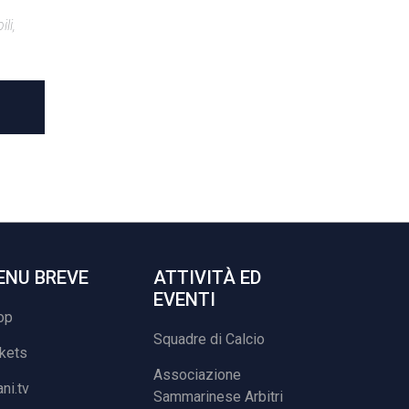
li,
ENU BREVE
ATTIVITÀ ED
EVENTI
op
Squadre di Calcio
ckets
Associazione
ani.tv
Sammarinese Arbitri