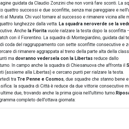
pagine guidata da Claudio Zonzini che non vorrà fare sconti. La s
 quattro successi e due sconfitte, senza mai pareggiare e nell'
eti al Murata. Chi vuol tornare al successo e rimanere vicina alle m
quattro lunghezze dalla vetta.
La squadra neroverde se la vedr
ecutive. Anche
la Fiorita
vuole rialzare la testa dopo la sconfitta 
atch con il Fiorentino. La squadra di Montegiardino, guidata dal t
o di coda del raggruppamento con sette sconfitte consecutive e z
rcare di rimanere aggrappata al treno della parte alta della classi
punti ma
dovranno vedersela con la Libertas
reduce dallo
 turno. In campo anche la squadra di Chiesanuova che affronta il
i (assieme alla Libertas) e cercano punti per rialzare la testa.
rtedì tra
Tre Penne e Cosmos
, due squadre che stanno bene e
lassifica: la squadra di Città è reduce da due vittorie consecutive 
 ultime due, trovando anche la prima gioia nell'ultimo turno.
Riposa
gramma completo dell'ottava giornata: