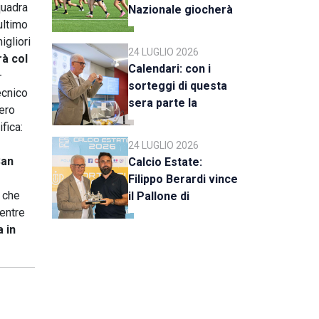
quadra
Nazionale giocherà
ultimo
a Rimini
igliori
24 LUGLIO 2026
à col
Calendari: con i
–
sorteggi di questa
ecnico
sera parte la
ero
stagione 2026-27
fica:
24 LUGLIO 2026
San
Calcio Estate:
Filippo Berardi vince
 che
il Pallone di
mentre
Cristallo, al Tre Fiori
 in
Panchina d’Oro e
Trofeo Koppe