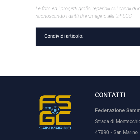
Le foto ed i progetti grafici reperibili sui canali 
riconoscendo i diritti di immagine alla ©FSGC
Condividi articolo:
CONTATTI
Federazione Samma
Strada di Montecchi
47890 - San Marino