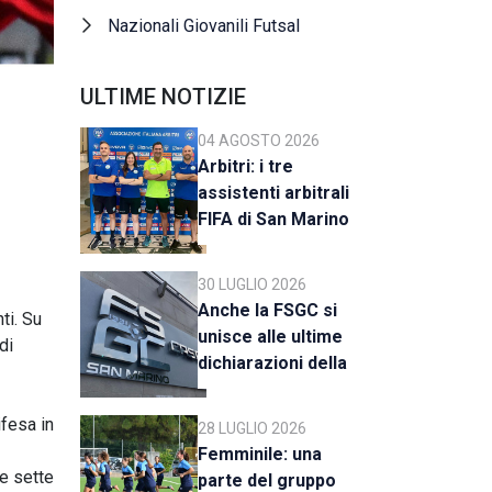
Nazionali Giovanili Futsal
ULTIME NOTIZIE
04 AGOSTO 2026
Arbitri: i tre
assistenti arbitrali
FIFA di San Marino
al raduno della CAN
C
30 LUGLIO 2026
Anche la FSGC si
ti. Su
unisce alle ultime
di
dichiarazioni della
UEFA
ifesa in
28 LUGLIO 2026
Femminile: una
e sette
parte del gruppo