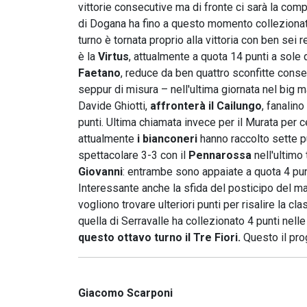
vittorie consecutive ma di fronte ci sarà la com
di Dogana ha fino a questo momento collezionato
turno è tornata proprio alla vittoria con ben sei r
è la
Virtus
, attualmente a quota 14 punti a sole 
Faetano
, reduce da ben quattro sconfitte cons
seppur di misura – nell'ultima giornata nel big m
Davide Ghiotti,
affronterà il Cailungo
, fanalin
punti. Ultima chiamata invece per il Murata per ce
attualmente
i bianconeri
hanno raccolto sette 
spettacolare 3-3 con il
Pennarossa
nell'ultimo
Giovanni
: entrambe sono appaiate a quota 4 punt
Interessante anche la sfida del posticipo del ma
vogliono trovare ulteriori punti per risalire la c
quella di Serravalle ha collezionato 4 punti nelle
questo ottavo turno il Tre Fiori.
Questo il pro
Giacomo Scarponi