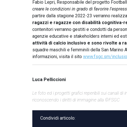
Fabio Lepri, Responsabile del progetto Football 
creare le condizioni in grado di favorire l'espres
partire dalla stagione 2022-23 verranno realizzat
ragazzi e ragazze con disabilità cognitiva-re
contenitori verranno gestiti e condotti da perso
agenzie educative e stakeholders interni ed este
attività di calcio inclusivo e sono rivolte a r
squadre maschili e femminili della San Marino Ac
informazioni, visita il sito
www.fsgc.sm/inclusi
Luca Pelliccioni
Le foto ed i progetti grafici reperibili sui canali 
riconoscendo i diritti di immagine alla ©FSGC
Condividi articolo: