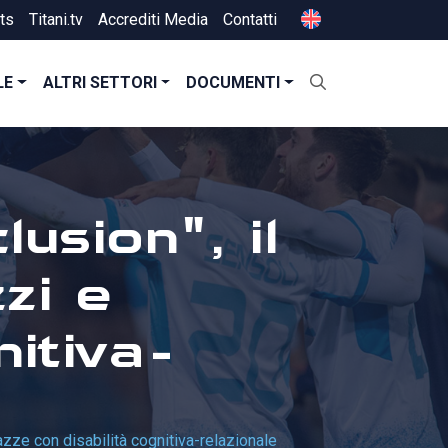
ts
Titani.tv
Accrediti Media
Contatti
LE
ALTRI SETTORI
DOCUMENTI
lusion", il
zi e
itiva-
gazze con disabilità cognitiva-relazionale