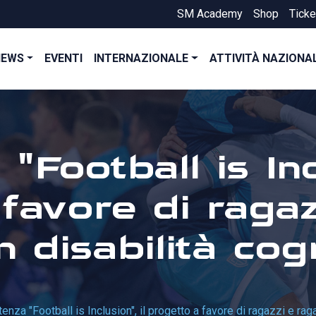
SM Academy
Shop
Ticke
NEWS
EVENTI
INTERNAZIONALE
ATTIVITÀ NAZIONA
"Football is Inc
favore di ragaz
 disabilità cogn
tenza "Football is Inclusion", il progetto a favore di ragazzi e ra