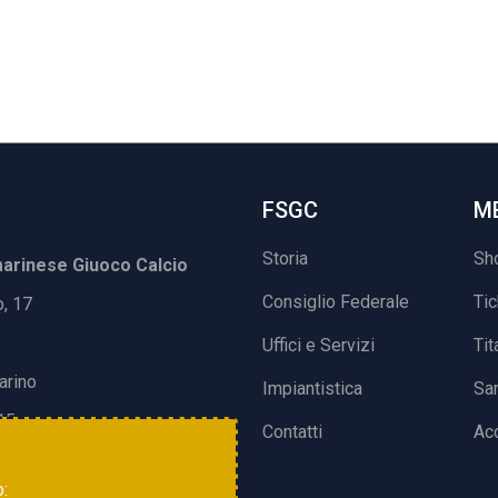
FSGC
M
Storia
Sh
rinese Giuoco Calcio
Consiglio Federale
Ti
o, 17
Uffici e Servizi
Tit
arino
Impiantistica
Sa
15
Contatti
Acc
o: