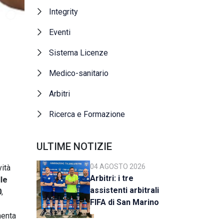
Integrity
Eventi
Sistema Licenze
Medico-sanitario
Arbitri
Ricerca e Formazione
ULTIME NOTIZIE
04 AGOSTO 2026
vità
Arbitri: i tre
le
assistenti arbitrali
0
,
FIFA di San Marino
al raduno della CAN
enta