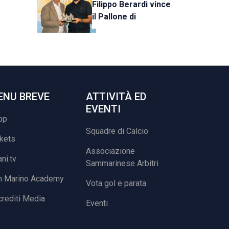
Filippo Berardi vince
il Pallone di
Cristallo, al Tre Fiori
Panchina d’Oro e
Trofeo Koppe
ENU BREVE
ATTIVITÀ ED
EVENTI
op
Squadre di Calcio
ckets
Associazione
ani.tv
Sammarinese Arbitri
n Marino Academy
Vota gol e parata
rediti Media
Eventi