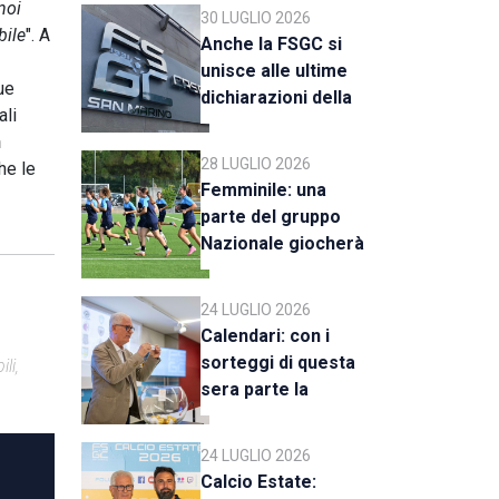
C
noi
30 LUGLIO 2026
bile
". A
Anche la FSGC si
unisce alle ultime
due
dichiarazioni della
ali
UEFA
n
28 LUGLIO 2026
he le
Femminile: una
parte del gruppo
Nazionale giocherà
a Rimini
24 LUGLIO 2026
Calendari: con i
sorteggi di questa
li,
sera parte la
stagione 2026-27
24 LUGLIO 2026
Calcio Estate: