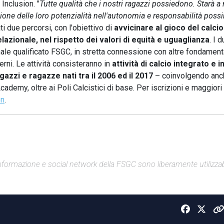
Inclusion. "
Tutte qualità che i nostri ragazzi possiedono. Starà a 
sione delle loro potenzialità nell'autonomia e responsabilità possi
i due percorsi, con l'obiettivo di
avvicinare al gioco del calcio
lazionale, nel rispetto dei valori di equità e uguaglianza
. I 
nale qualificato FSGC, in stretta connessione con altre fondament
rni. Le attività consisteranno in
attività di calcio integrato e i
agazzi e ragazze nati tra il 2006 ed il 2017
– coinvolgendo anc
ademy, oltre ai Poli Calcistici di base. Per iscrizioni e maggiori
on
.
di informazione e social network della FSGC sono liberamente utilizzabi