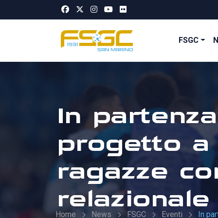
FSGC
In partenza 
progetto a 
ragazze con
relazionale
Home
News
FSGC
Eventi
In par