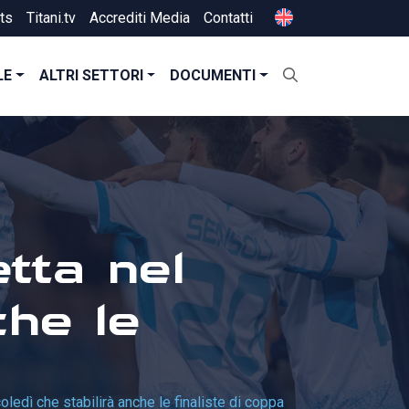
ts
Titani.tv
Accrediti Media
Contatti
LE
ALTRI SETTORI
DOCUMENTI
etta nel
che le
oledì che stabilirà anche le finaliste di coppa