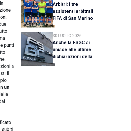
la
Arbitri: i tre
zione
assistenti arbitrali
oni.
FIFA di San Marino
 due
al raduno della CAN
utto
C
30 LUGLIO 2026
 ma
Anche la FSGC si
re punti
unisce alle ultime
tto
dichiarazioni della
he,
UEFA
zioni a
ti il
ppio
on un
delle
dal
ficato
 subiti