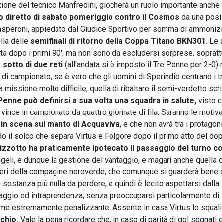
osizione del tecnico Manfredini, giocherà un ruolo importante anche 
 diretto di sabato pomeriggio contro il Cosmos
da una posi
ù Gasperoni, appiedato dal Giudice Sportivo per somma di ammonizi
lla delle
semifinali di ritorno della Coppa Titano BKN301
. Le
a dopo i primi 90', ma non sono da escludersi sorprese, sopratt
sotto di due reti
(all'andata si è imposto il Tre Penne per 2-0)
di campionato, se è vero che gli uomini di Sperindio centrano i t
missione molto difficile, quella di ribaltare il semi-verdetto scri
Penne può definirsi a sua volta una squadra in salute,
visto c
vince in campionato da quattro giornate di fila. Saranno le motiva
à
in scena sul manto di Acquaviva
, e che non avrà tra i protagonis
do il solco che separa Virtus e Folgore dopo il primo atto del do
Bizzotto ha praticamente ipotecato il passaggio del turno c
geli, e dunque la gestione del vantaggio, e magari anche quella 
ieri della compagine neroverde, che comunque si guarderà bene 
n sostanza più nulla da perdere, e quindi è lecito aspettarsi dalla
aggio ed intraprendenza, senza preoccuparsi particolarmente di
ome estremamente penalizzante. Assente in casa Virtus lo squali
chio.
Vale la pena ricordare che, in caso di parità di gol segnati e