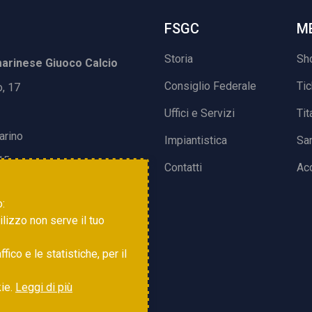
FSGC
M
Storia
Sh
rinese Giuoco Calcio
Consiglio Federale
Ti
o, 17
Uffici e Servizi
Tit
arino
Impiantistica
Sa
15
Contatti
Acc
o:
tilizzo non serve il tuo
ico e le statistiche, per il
kie.
Leggi di più