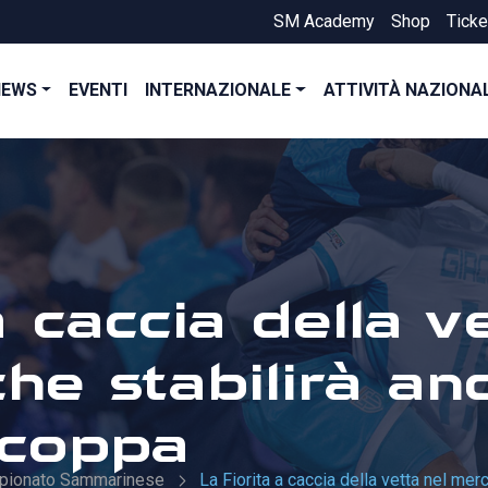
SM Academy
Shop
Ticke
NEWS
EVENTI
INTERNAZIONALE
ATTIVITÀ NAZIONA
a caccia della v
he stabilirà an
i coppa
pionato Sammarinese
La Fiorita a caccia della vetta nel merc