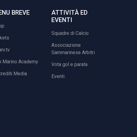
ENU BREVE
ATTIVITÀ ED
EVENTI
op
Squadre di Calcio
ckets
Associazione
ani.tv
Sammarinese Arbitri
n Marino Academy
Vota gol e parata
rediti Media
Eventi