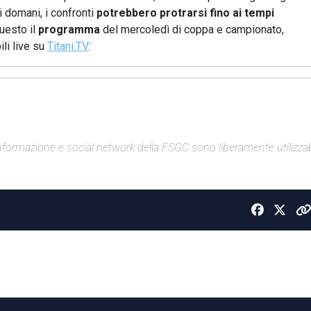
i domani, i confronti
potrebbero protrarsi fino ai tempi
esto il
programma
del mercoledì di coppa e campionato,
li live su
Titani.TV
:
di informazione e social network della FSGC sono liberamente utilizzabi