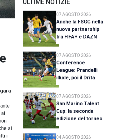
ULTIME NOTIZIE
07 AGOSTO 2026
Anche la FSGC nella
nuova partnership
tra FIFA+ e DAZN
he
07 AGOSTO 2026
Conference
League: Prandelli
illude, poi il Drita
esce alla distanza
gara
07 AGOSTO 2026
San Marino Talent
tante
Cup: la seconda
ai
edizione del torneo
 non
al via il 18 agosto
che si
ti i
04 AGOSTO 2026