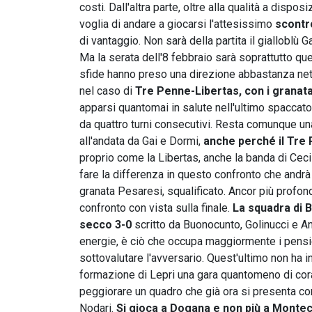
costi. Dall'altra parte, oltre alla qualità a disp
voglia di andare a giocarsi l'attesissimo
scontro
di vantaggio. Non sarà della partita il giallobl
Ma la serata dell'8 febbraio sarà soprattutto que
sfide hanno preso una direzione abbastanza nett
nel caso di
Tre Penne-Libertas, con i granata 
apparsi quantomai in salute nell'ultimo spaccato 
da quattro turni consecutivi. Resta comunque una 
all'andata da Gai e Dormi,
anche perché il Tre 
proprio come la Libertas, anche la banda di Ceci 
fare la differenza in questo confronto che andr
granata Pesaresi, squalificato. Ancor più profon
confronto con vista sulla finale.
La squadra di 
secco 3-0
scritto da Buonocunto, Golinucci e An
energie, è ciò che occupa maggiormente i pens
sottovalutare l'avversario. Quest'ultimo non ha i
formazione di Lepri una gara quantomeno di cor
peggiorare un quadro che già ora si presenta c
Nodari.
Si gioca a Dogana e non più a Montec