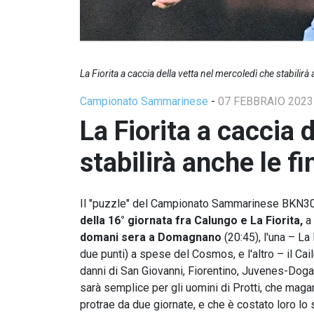
La Fiorita a caccia della vetta nel mercoledì che stabilirà 
Campionato Sammarinese
-
07 FEBBRAIO 2023
La Fiorita a caccia 
stabilirà anche le fi
Il "puzzle" del Campionato Sammarinese BKN301
della 16° giornata fra Calungo e La Fiorita,
a 
domani sera a Domagnano
(20:45), l'una – La
due punti) a spese del Cosmos, e l'altro – il Ca
danni di San Giovanni, Fiorentino, Juvenes-Dogana
sarà semplice per gli uomini di Protti, che magar
protrae da due giornate, e che è costato loro lo s