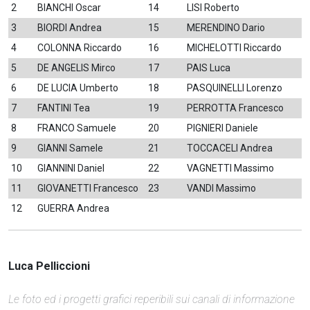
2
BIANCHI Oscar
14
LISI Roberto
3
BIORDI Andrea
15
MERENDINO Dario
4
COLONNA Riccardo
16
MICHELOTTI Riccardo
5
DE ANGELIS Mirco
17
PAIS Luca
6
DE LUCIA Umberto
18
PASQUINELLI Lorenzo
7
FANTINI Tea
19
PERROTTA Francesco
8
FRANCO Samuele
20
PIGNIERI Daniele
9
GIANNI Samele
21
TOCCACELI Andrea
10
GIANNINI Daniel
22
VAGNETTI Massimo
11
GIOVANETTI Francesco
23
VANDI Massimo
12
GUERRA Andrea
Luca Pelliccioni
Le foto ed i progetti grafici reperibili sui canali di informazione