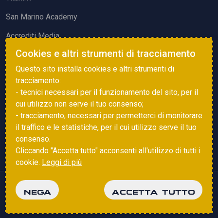
San Marino Academy
Accrediti Media
Cookies e altri strumenti di tracciamento
ATTIVITÀ ED EVENTI
Questo sito installa cookies e altri strumenti di
Squadre di Calcio
tracciamento:
- tecnici necessari per il funzionamento del sito, per il
Associazione Sammarinese Arbitri
cui utilizzo non serve il tuo consenso;
Vota gol e parata
- tracciamento, necessari per permetterci di monitorare
il traffico e le statistiche, per il cui utilizzo serve il tuo
Eventi
consenso.
Cliccando "Accetta tutto" acconsenti all'utilizzo di tutti i
cookie.
Leggi di più
Copyright © 2025 FSGC. Tutti i diritti riservati
NEGA
ACCETTA TUTTO
Privacy Policy
Cookie Policy
powered by
Studio99