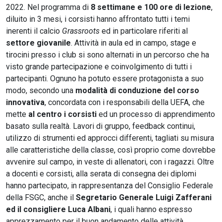
2022. Nel programma di
8 settimane e 100 ore di lezione
,
diluito in 3 mesi, i corsisti hanno affrontato tutti i temi
inerenti il calcio
Grassroots
ed in particolare riferiti al
settore giovanile
. Attività in aula ed in campo, stage e
tirocini presso i club si sono alternati in un percorso che ha
visto grande partecipazione e coinvolgimento di tutti i
partecipanti. Ognuno ha potuto essere protagonista a suo
modo, secondo una
modalità di conduzione del corso
innovativa
, concordata con i responsabili della UEFA, che
mette
al centro i corsisti
ed un processo di apprendimento
basato sulla realtà. Lavori di gruppo, feedback continui,
utilizzo di strumenti ed approcci differenti, tagliati su misura
alle caratteristiche della classe, così proprio come dovrebbe
avvenire sul campo, in veste di allenatori, con i ragazzi. Oltre
a docenti e corsisti, alla serata di consegna dei diplomi
hanno partecipato, in rappresentanza del Consiglio Federale
della FSGC, anche il
Segretario Generale Luigi Zafferani
ed il consigliere Luca Albani
, i quali hanno espresso
apprezzamento per il buon andamento delle attività