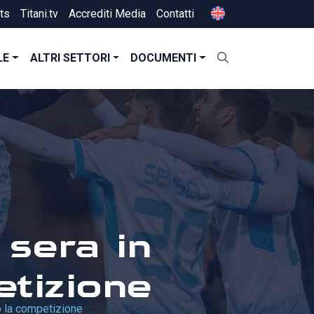
ts
Titani.tv
Accrediti Media
Contatti
LE
ALTRI SETTORI
DOCUMENTI
 sera in
etizione
o la competizione