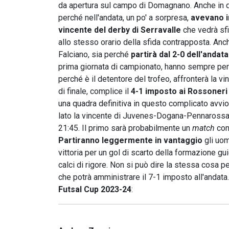
da apertura sul campo di Domagnano. Anche in 
perché nell'andata, un po' a sorpresa,
avevano in
vincente del derby di Serravalle
che vedrà sfi
allo stesso orario della sfida contrapposta. Anch
Falciano, sia perché
partirà dal 2-0 dell'andata
prima giornata di campionato, hanno sempre pers
perché è il detentore del trofeo, affronterà la 
di finale, complice il
4-1 imposto ai Rossoneri
una quadra definitiva in questo complicato avvi
lato la vincente di Juvenes-Dogana-Pennarossa, d
21:45. Il primo sarà probabilmente un
match
con
Partiranno leggermente in vantaggio
gli uom
vittoria per un gol di scarto della formazione gu
calci di rigore. Non si può dire la stessa cosa pe
che potrà amministrare il 7-1 imposto all'andata.
Futsal Cup 2023-24
: