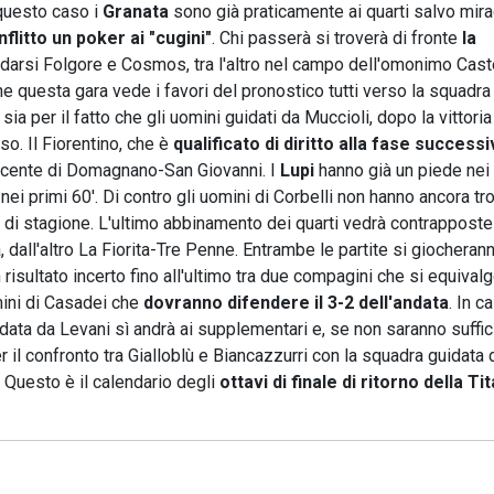
questo caso i
Granata
sono già praticamente ai quarti salvo mira
flitto un poker ai "cugini"
. Chi passerà si troverà di fronte
la
darsi Folgore e Cosmos, tra l'altro nel campo dell'omonimo Caste
e questa gara vede i favori del pronostico tutti verso la squadra
sia per il fatto che gli uomini guidati da Muccioli, dopo la vittoria
o. Il Fiorentino, che è
qualificato di diritto alla fase successi
vincente di Domagnano-San Giovanni. I
Lupi
hanno già un piede nei 
nei primi 60'. Di contro gli uomini di Corbelli non hanno ancora tr
o di stagione. L'ultimo abbinamento dei quarti vedrà contrapposte
all'altro La Fiorita-Tre Penne. Entrambe le partite si giocherann
 risultato incerto fino all'ultimo tra due compagini che si equival
ini di Casadei che
dovranno difendere il 3-2 dell'andata
. In c
idata da Levani sì andrà ai supplementari e, se non saranno suffici
r il confronto tra Gialloblù e Biancazzurri con la squadra guidata d
 Questo è il calendario degli
ottavi di finale di ritorno della Ti