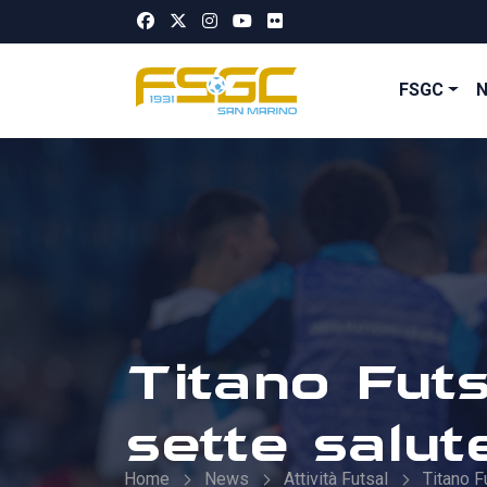
FSGC
Titano Futs
sette salut
Home
News
Attività Futsal
Titano F