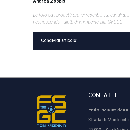
Andrea Zoppis
Le foto ed i progetti grafici reperibili sui canali 
riconoscendo i diritti di immagine alla ©FSGC
Condividi articolo:
CONTATTI
Federazione Samma
Strada di Montecchi
47890 - San Marino