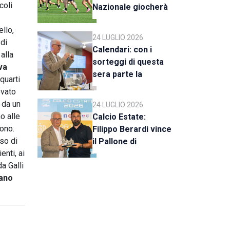
coli
Nazionale giocherà
a Rimini
llo,
24 LUGLIO 2026
 di
Calendari: con i
 alla
sorteggi di questa
va
sera parte la
quarti
stagione 2026-27
ovato
 da un
24 LUGLIO 2026
o alle
Calcio Estate:
gono.
Filippo Berardi vince
aso di
il Pallone di
enti, ai
Cristallo, al Tre Fiori
a Galli
Panchina d’Oro e
tano
Trofeo Koppe