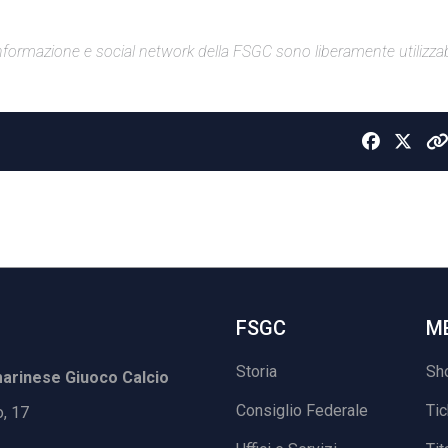
di informazione e social network della FSGC sono liberamente utilizzabi
FSGC
M
Storia
Sh
rinese Giuoco Calcio
Consiglio Federale
Ti
o, 17