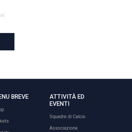
li,
ENU BREVE
ATTIVITÀ ED
EVENTI
op
Squadre di Calcio
ckets
Associazione