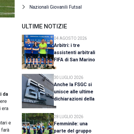
Nazionali Giovanili Futsal
ULTIME NOTIZIE
04 AGOSTO 2026
Arbitri: i tre
assistenti arbitrali
FIFA di San Marino
al raduno della CAN
C
30 LUGLIO 2026
Anche la FSGC si
unisce alle ultime
i da
dichiarazioni della
pere
UEFA
i era
28 LUGLIO 2026
tari e
Femminile: una
 farà
parte del gruppo