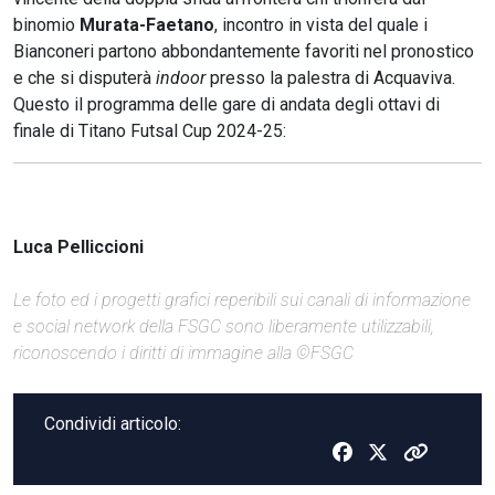
binomio
Murata-Faetano
, incontro in vista del quale i
Bianconeri partono abbondantemente favoriti nel pronostico
e che si disputerà
indoor
presso la palestra di Acquaviva.
Questo il programma delle gare di andata degli ottavi di
finale di Titano Futsal Cup 2024-25:
Luca Pelliccioni
Le foto ed i progetti grafici reperibili sui canali di informazione
e social network della FSGC sono liberamente utilizzabili,
riconoscendo i diritti di immagine alla ©FSGC
Condividi articolo: