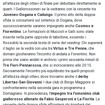
all'altezza degli ottavi di finale per debuttare direttamente ai
quarti. I Giallorossoneri se la vedranno con la vincente tra
Juvenes-Dogana e Cailungo
. Il primo atto della doppia
sfida si consumerà sul sintetico di Dogana, dove
successivamente saranno impegnate anche
Cosmos e
Fiorentino
. Le formazioni di Muccioli e Galli sono state
inserite nella parte opposta di tabellone, essendo i
Rossoblù la seconda testa di serie del
seeding
. Chi supererà
il taglio se la vedrà con una tra
Virtus e Tre Penne
, che
domani giocheranno l'incontro di andata a Fiorentino. Non
prima che siano andati in archivio i primi sessanta minuti di
Tre Fiori-Pennarossa
, che si incroceranno alle 20:15.
Decisamente l'incontro più equilibrato tra quelli proposti
all'altezza degli ottavi, dove troviamo anche il
derby
Libertas-San Giovanni
. I due club di Borgo Maggiore si
confronteranno nella seconda gara in programma a
Domagnano. In precedenza, l'
impegno tra l'omonimo club
giallorosso allenato da Fabio Gasperoni e La Fiorita
. La
vincente della doppia sfida affronterà chi trionferà dal