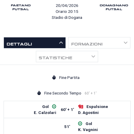
FAETANO
DOMAGNANO
20/04/2026
FUTSAL
FUTSAL
Orario 20:15
Stadio di Dogana
DETTAGLI
FORMAZIONI
STATISTICHE
Fine Partita
Fine Secondo Tempo
60' + 1'
Gol
Espulsione
60' + 1'
E. Calzolari
D. Agostini
Gol
51'
K. Vagnini