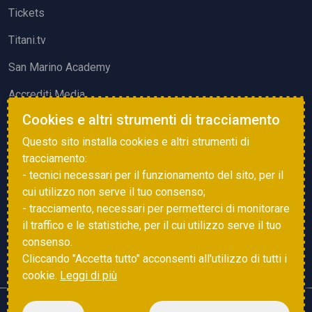
Tickets
Titani.tv
San Marino Academy
Accrediti Media
Cookies e altri strumenti di tracciamento
ATTIVITÀ ED EVENTI
Questo sito installa cookies e altri strumenti di
Squadre di Calcio
tracciamento:
- tecnici necessari per il funzionamento del sito, per il
Associazione Sammarinese Arbitri
cui utilizzo non serve il tuo consenso;
Vota gol e parata
- tracciamento, necessari per permetterci di monitorare
il traffico e le statistiche, per il cui utilizzo serve il tuo
Eventi
consenso.
Cliccando "Accetta tutto" acconsenti all'utilizzo di tutti i
cookie.
Leggi di più
Copyright © 2025 FSGC. Tutti i diritti riservati