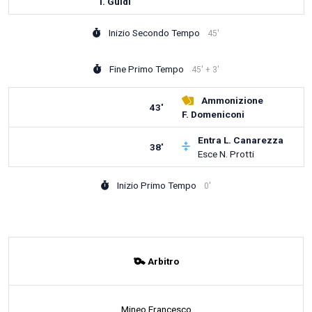
T. Guidi
Inizio Secondo Tempo
45'
Fine Primo Tempo
45' + 3'
Ammonizione
43'
F. Domeniconi
Entra
L. Canarezza
38'
Esce
N. Protti
Inizio Primo Tempo
0'
Arbitro
Mineo Francesco