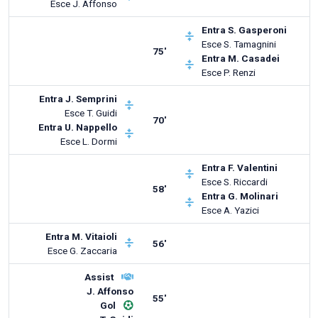
Esce
J. Affonso
Entra
S. Gasperoni
Esce
S. Tamagnini
75'
Entra
M. Casadei
Esce
P. Renzi
Entra
J. Semprini
Esce
T. Guidi
70'
Entra
U. Nappello
Esce
L. Dormi
Entra
F. Valentini
Esce
S. Riccardi
58'
Entra
G. Molinari
Esce
A. Yazici
Entra
M. Vitaioli
56'
Esce
G. Zaccaria
Assist
J. Affonso
55'
Gol