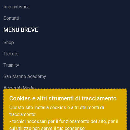
Impiantistica
Contatti
MENU BREVE
Shop
Tickets
Titani.tv
San Marino Academy
Accrediti Media
Cookies e altri strumenti di tracciamento
ATTIVITÀ ED EVENTI
Questo sito installa cookies e altri strumenti di
Squadre di Calcio
tracciamento:
- tecnici necessari per il funzionamento del sito, per il
Associazione Sammarinese Arbitri
cui utilizzo non serve il tuo consenso;