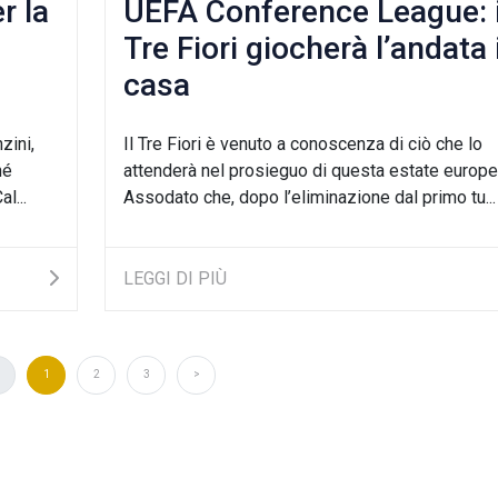
r la
UEFA Conference League: i
Tre Fiori giocherà l’andata 
casa
zini,
Il Tre Fiori è venuto a conoscenza di ciò che lo
hé
attenderà nel prosieguo di questa estate europe
l...
Assodato che, dopo l’eliminazione dal primo tu...
LEGGI DI PIÙ
1
2
3
>