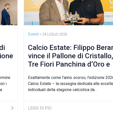
Eventi
-
24 LUGLIO 2026
di
Calcio Estate: Filippo Bera
gione
vince il Pallone di Cristallo,
Tre Fiori Panchina d’Oro e
Trofeo Koppe
ermine
Esattamente come l’anno scorso, l’edizione 202
on i
Calcio Estate – la rassegna dedicata alle eccell
pa
individuali della stagione calcistica da...
LEGGI DI PIÙ