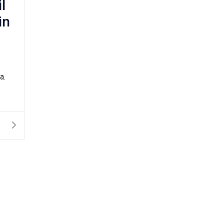
l
in
a.