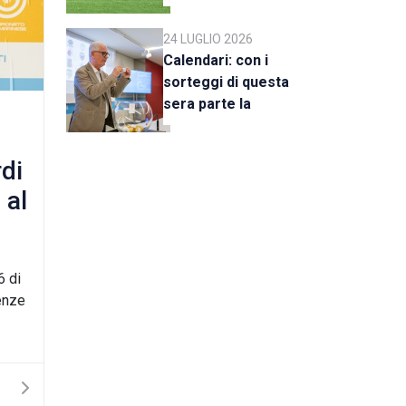
a Rimini
24 LUGLIO 2026
Calendari: con i
sorteggi di questa
sera parte la
stagione 2026-27
rdi
 al
6 di
enze