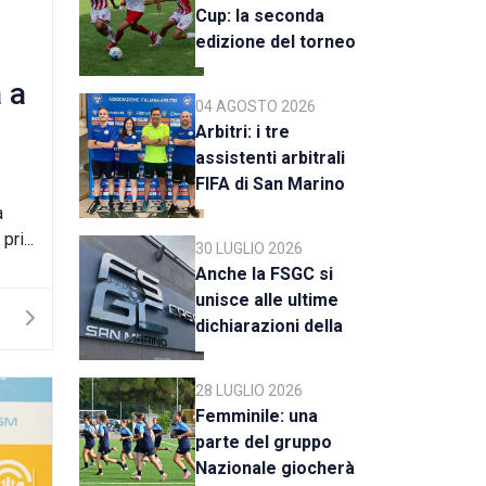
Cup: la seconda
edizione del torneo
al via il 18 agosto
 a
04 AGOSTO 2026
Arbitri: i tre
assistenti arbitrali
FIFA di San Marino
al raduno della CAN
a
C
ri...
30 LUGLIO 2026
Anche la FSGC si
unisce alle ultime
dichiarazioni della
UEFA
28 LUGLIO 2026
Femminile: una
parte del gruppo
Nazionale giocherà