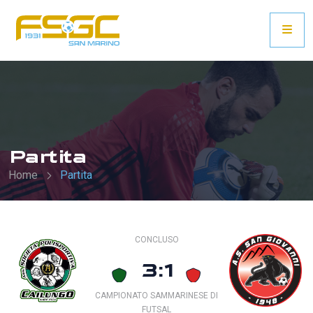
Partita
Home
Partita
CONCLUSO
3:1
CAMPIONATO SAMMARINESE DI
FUTSAL