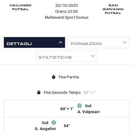
CAILUNGO
SAN
20/10/2025
FUTSAL
GIOVANNI
Orario 22:00
FUTSAL
Multieventi Sport Domus
DETTAGLI
FORMAZIONI
STATISTICHE
Fine Partita
Fine Secondo Tempo
60' + 1'
Gol
60' + 1'
A. Volpinari
Gol
54'
G. Angelini