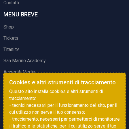
Contatti
MENU BREVE
Shop
Tickets
Titani.tv
San Marino Academy
Accrediti Media
Cookies e altri strumenti di tracciamento
ATTIVITÀ ED EVENTI
Questo sito installa cookies e altri strumenti di
Squadre di Calcio
tracciamento:
- tecnici necessari per il funzionamento del sito, per il
Associazione Sammarinese Arbitri
cui utilizzo non serve il tuo consenso;
Vota gol e parata
- tracciamento, necessari per permetterci di monitorare
il traffico e le statistiche, per il cui utilizzo serve il tuo