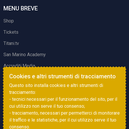
MENU BREVE
Shop
Tickets
Titani.tv
San Marino Academy
Accrediti Media
Cookies e altri strumenti di tracciamento
ATTIVITÀ ED EVENTI
Questo sito installa cookies e altri strumenti di
Squadre di Calcio
tracciamento:
- tecnici necessari per il funzionamento del sito, per il
Associazione Sammarinese Arbitri
cui utilizzo non serve il tuo consenso;
Vota gol e parata
- tracciamento, necessari per permetterci di monitorare
il traffico e le statistiche, per il cui utilizzo serve il tuo
Eventi
consenso.