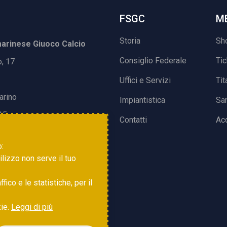
FSGC
M
Storia
Sh
rinese Giuoco Calcio
Consiglio Federale
Ti
o, 17
Uffici e Servizi
Tit
arino
Impiantistica
Sa
15
Contatti
Acc
o:
tilizzo non serve il tuo
ico e le statistiche, per il
kie.
Leggi di più