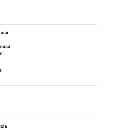
ucci
ncasa
ni
e
ucia