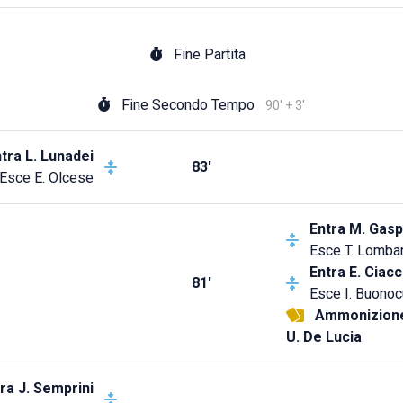
Fine Partita
Fine Secondo Tempo
90' + 3'
tra
L. Lunadei
83'
Esce
E. Olcese
Entra
M. Gasp
Esce
T. Lomba
Entra
E. Ciacc
81'
Esce
I. Buono
Ammonizion
U. De Lucia
ra
J. Semprini