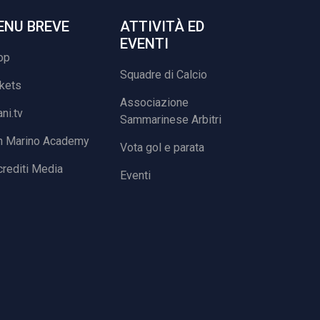
ENU BREVE
ATTIVITÀ ED
EVENTI
op
Squadre di Calcio
ckets
Associazione
ani.tv
Sammarinese Arbitri
n Marino Academy
Vota gol e parata
rediti Media
Eventi