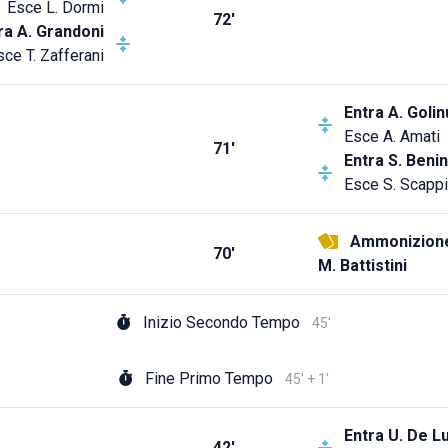
Esce
L. Dormi
72'
ra
A. Grandoni
sce
T. Zafferani
Entra
A. Golin
Esce
A. Amati
71'
Entra
S. Beni
Esce
S. Scappi
Ammonizion
70'
M. Battistini
Inizio Secondo Tempo
45'
Fine Primo Tempo
45' + 1'
Entra
U. De L
42'