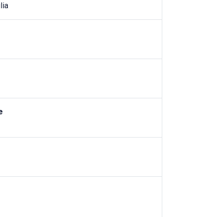
lia
e