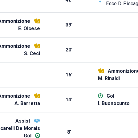
Esce
D. Piscag
Ammonizione
39'
E. Olcese
Ammonizione
20'
S. Ceci
Ammonizion
16'
M. Rinaldi
Ammonizione
Gol
14'
A. Barretta
I. Buonocunto
Assist
icarelli De Morais
8'
Gol