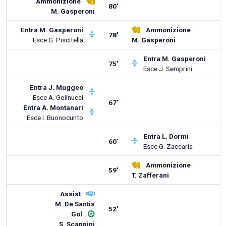
Ammonizione
80'
M. Gasperoni
Entra
M. Gasperoni
Ammonizione
78'
Esce
G. Piscitella
M. Gasperoni
Entra
M. Gasperoni
75'
Esce
J. Semprini
Entra
J. Muggeo
Esce
A. Golinucci
67'
Entra
A. Montanari
Esce
I. Buonocunto
Entra
L. Dormi
60'
Esce
G. Zaccaria
Ammonizione
59'
T. Zafferani
Assist
M. De Santis
52'
Gol
S. Scappini