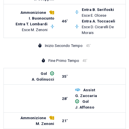
Entra
B. Serifoski
Ammonizione
Esce
E. Olcese
I. Buonocunto
46'
Entra
A. Toccaceli
Entra
T. Lombardi
Esce
D. Cicarelli De
Esce
M. Zenoni
Morais
Inizio Secondo Tempo
45'
Fine Primo Tempo
45'
Gol
35'
A. Golinucci
Assist
G. Zaccaria
28'
Gol
J. Affonso
Ammonizione
21'
M. Zenoni