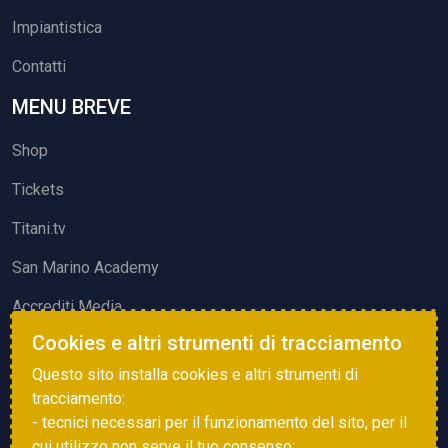
Impiantistica
Contatti
MENU BREVE
Shop
Tickets
Titani.tv
San Marino Academy
Accrediti Media
Cookies e altri strumenti di tracciamento
ATTIVITÀ ED EVENTI
Questo sito installa cookies e altri strumenti di
Squadre di Calcio
tracciamento:
- tecnici necessari per il funzionamento del sito, per il
Associazione Sammarinese Arbitri
cui utilizzo non serve il tuo consenso;