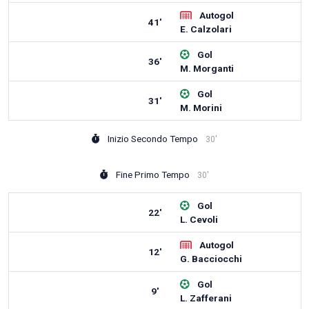
Autogol
41'
E. Calzolari
Gol
36'
M. Morganti
Gol
31'
M. Morini
Inizio Secondo Tempo
30'
Fine Primo Tempo
30'
Gol
22'
L. Cevoli
Autogol
12'
G. Bacciocchi
Gol
9'
L. Zafferani