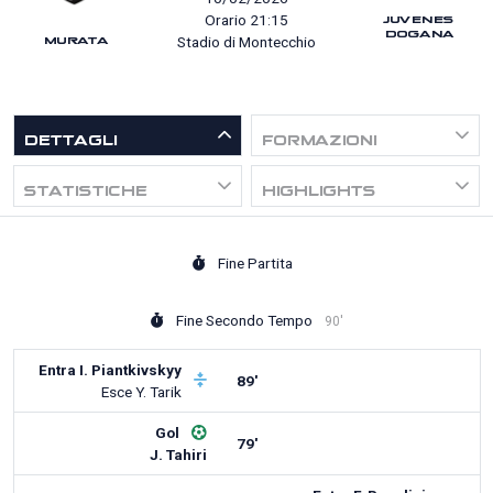
JUVENES
Orario 21:15
DOGANA
MURATA
Stadio di Montecchio
DETTAGLI
FORMAZIONI
STATISTICHE
HIGHLIGHTS
Fine Partita
Fine Secondo Tempo
90'
Entra
I. Piantkivskyy
89'
Esce
Y. Tarik
Gol
79'
J. Tahiri