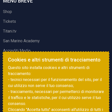
MENU BREVE
Shop
Tickets
Titani.tv
San Marino Academy
Accrediti Media
Cookies e altri strumenti di tracciamento
ATTIVITÀ ED EVENTI
Questo sito installa cookies e altri strumenti di
Squadre di Calcio
tracciamento:
- tecnici necessari per il funzionamento del sito, per il
Associazione Sammarinese Arbitri
cui utilizzo non serve il tuo consenso;
Vota gol e parata
- tracciamento, necessari per permetterci di monitorare
il traffico e le statistiche, per il cui utilizzo serve il tuo
Eventi
consenso.
Cliccando "Accetta tutto" acconsenti all'utilizzo di tutti i