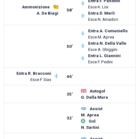
Entra
F. Pasolini
Ammonizione
Esce
K. Lisi
58'
A. De Biagi
Entra
D. Merli
Esce
N. Amadori
Entra
A. Comuniello
Esce
M. Aprea
Entra
N. Della Valle
50'
Esce
A. Ghiggini
Entra
L. Giannini
Esce
F. Pedini
Entra
R. Bracconi
46'
Esce
F. Sias
Autogol
35'
G. Della Mura
Assist
M. Aprea
32'
Gol
N. Sartini
Assist